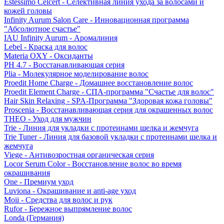
Estessimo Celcert - Селективная линия ухода за волосами и
кожей головы
Infinity Aurum Salon Care - Инновационная программа
"Абсолютное счастье"
IAU Infinity Aurum - Аромалиния
Lebel - Краска для волос
Materia OXY - Оксиданты
PH 4.7 - Восстанавливающая серия
Plia - Молекулярное моделирование волос
Proedit Home Charge - Домашнее восстановление волос
Proedit Element Charge - СПА-программа "Счастье для волос"
Hair Skin Relaxing - SPA-Программа "Здоровая кожа головы"
Proscenia - Восстанавливающая серия для окрашенных волос
THEO - Уход для мужчин
Trie - Линия для укладки с протеинами шелка и жемчуга
Trie Tuner - Линия для базовой укладки с протеинами шелка и
жемчуга
Viege - Антивозростная органическая серия
Locor Serum Color - Восстановление волос во время
окрашивания
One - Премиум уход
Luviona - Окрашивание и anti-age уход
Moii - Средства для волос и рук
Rufor - Бережное выпрямление волос
Londa (Германия)