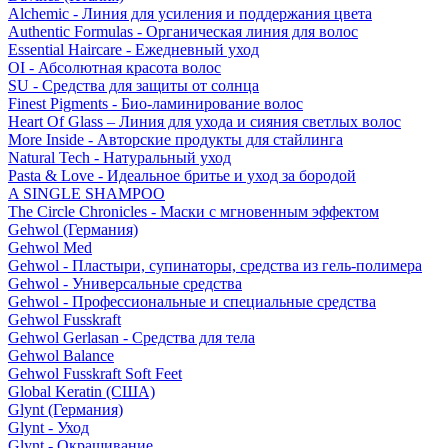
Alchemic - Линия для усиления и поддержания цвета
Authentic Formulas - Органическая линия для волос
Essential Haircare - Eжедневный уход
OI - Абсолютная красота волос
SU - Средства для защиты от солнца
Finest Pigments - Био-ламинирование волос
Heart Of Glass – Линия для ухода и сияния светлых волос
More Inside - Авторские продукты для стайлинга
Natural Tech - Натуральный уход
Pasta & Love - Идеальное бритье и уход за бородой
A SINGLE SHAMPOO
The Circle Chronicles - Маски с мгновенным эффектом
Gehwol (Германия)
Gehwol Med
Gehwol - Пластыри, супинаторы, средства из гель-полимера
Gehwol - Универсальные средства
Gehwol - Профессиональные и специальные средства
Gehwol Fusskraft
Gehwol Gerlasan - Средства для тела
Gehwol Balance
Gehwol Fusskraft Soft Feet
Global Keratin (США)
Glynt (Германия)
Glynt - Уход
Glynt - Окрашивание