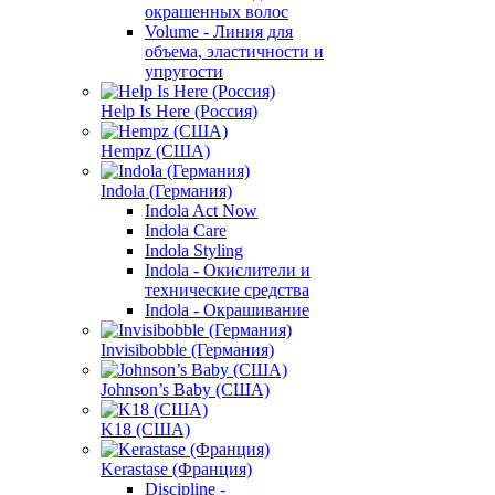
окрашенных волос
Volume - Линия для
объема, эластичности и
упругости
Help Is Here (Россия)
Hempz (США)
Indola (Германия)
Indola Act Now
Indola Care
Indola Styling
Indola - Окислители и
технические средства
Indola - Окрашивание
Invisibobble (Германия)
Johnson’s Baby (США)
K18 (США)
Kerastase (Франция)
Discipline -