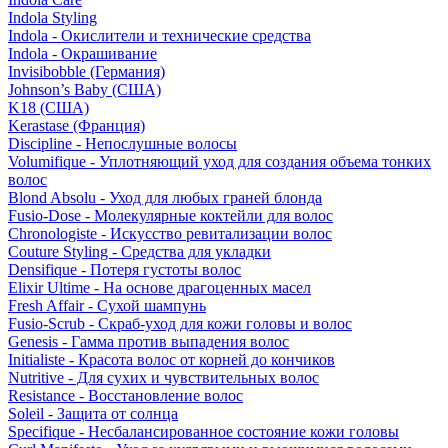
Indola Styling
Indola - Окислители и технические средства
Indola - Окрашивание
Invisibobble (Германия)
Johnson’s Baby (США)
K18 (США)
Kerastase (Франция)
Discipline - Непослушные волосы
Volumifique - Уплотняющий уход для создания объема тонких
волос
Blond Absolu - Уход для любых граней блонда
Fusio-Dose - Молекулярные коктейли для волос
Chronologiste - Искусство ревитализации волос
Couture Styling - Средства для укладки
Densifique - Потеря густоты волос
Elixir Ultime - На основе драгоценных масел
Fresh Affair - Сухой шампунь
Fusio-Scrub - Скраб-уход для кожи головы и волос
Genesis - Гамма против выпадения волос
Initialiste - Красота волос от корней до кончиков
Nutritive - Для сухих и чувствительных волос
Resistance - Восстановление волос
Soleil - Защита от солнца
Specifique - Несбалансированное состояние кожи головы