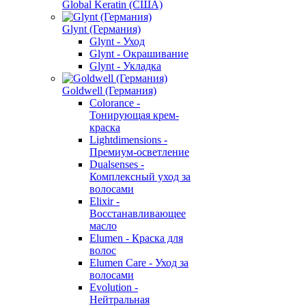
Global Keratin (США)
Glynt (Германия)
Glynt - Уход
Glynt - Окрашивание
Glynt - Укладка
Goldwell (Германия)
Colorance -
Тонирующая крем-
краска
Lightdimensions -
Премиум-осветление
Dualsenses -
Комплексный уход за
волосами
Elixir -
Восстанавливающее
масло
Elumen - Краска для
волос
Elumen Care - Уход за
волосами
Evolution -
Нейтральная