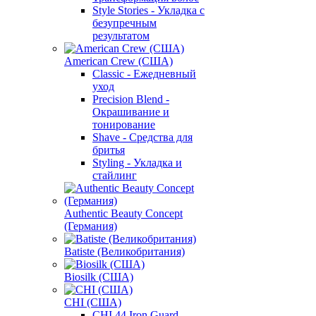
Style Stories - Укладка с
безупречным
результатом
American Crew (США)
Classic - Ежедневный
уход
Precision Blend -
Окрашивание и
тонирование
Shave - Средства для
бритья
Styling - Укладка и
стайлинг
Authentic Beauty Concept
(Германия)
Batiste (Великобритания)
Biosilk (США)
CHI (США)
CHI 44 Iron Guard -