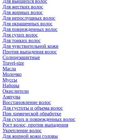
Для вьющихся волос
Для жестких волос
Для жирных волос
Для непослушных волос
Для окрашенных волос
Для поврежденных волос
Для сухих волос
Для тонких волос
Для чувствительной кожи
Против выпадения волос
Солнцезащитные
Travel-size
Масла
Молочко
Муссы
Наборы
Окислители
Ампулы
Восстановление волос
Для густоты и объема волос
При химической обработке
Для сухих и поврежденных волос
Рост волос, против выпадения
Укрепление волос
Для жирной кожи головы