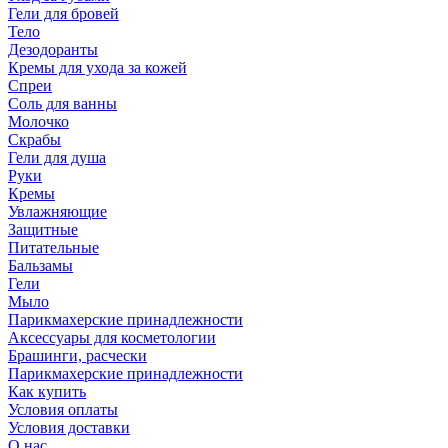
Гели для бровей
Тело
Дезодоранты
Кремы для ухода за кожей
Спреи
Соль для ванны
Молочко
Скрабы
Гели для душа
Руки
Кремы
Увлажняющие
Защитные
Питательные
Бальзамы
Гели
Мыло
Парикмахерские принадлежности
Аксессуары для косметологии
Брашинги, расчески
Парикмахерские принадлежности
Как купить
Условия оплаты
Условия доставки
О нас