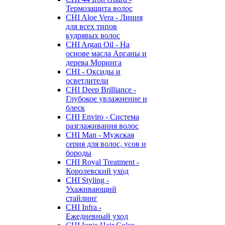
Термозащита волос
CHI Aloe Vera - Линия
для всех типов
кудрявых волос
CHI Argan Oil - На
основе масла Арганы и
дерева Моринга
CHI - Оксиды и
осветлители
CHI Deep Brilliance -
Глубокое увлажнение и
блеск
CHI Enviro - Система
разглаживания волос
CHI Man - Мужская
серия для волос, усов и
бороды
CHI Royal Treatment -
Королевский уход
CHI Styling -
Ухаживающий
стайлинг
CHI Infra -
Ежедневный уход