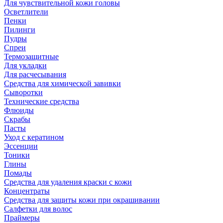
Для чувствительной кожи головы
Осветлители
Пенки
Пилинги
Пудры
Спреи
Термозащитные
Для укладки
Для расчесывания
Средства для химической завивки
Сыворотки
Технические средства
Флюиды
Скрабы
Пасты
Уход с кератином
Эссенции
Тоники
Глины
Помады
Средства для удаления краски с кожи
Концентраты
Средства для защиты кожи при окрашивании
Салфетки для волос
Праймеры