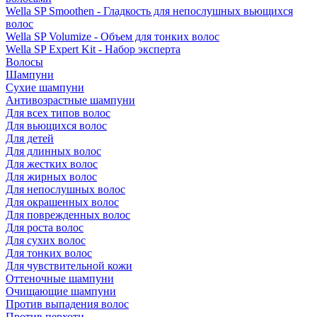
Wella SP Smoothen - Гладкость для непослушных вьющихся
волос
Wella SP Volumize - Объем для тонких волос
Wella SP Expert Kit - Набор эксперта
Волосы
Шампуни
Сухие шампуни
Антивозрастные шампуни
Для всех типов волос
Для вьющихся волос
Для детей
Для длинных волос
Для жестких волос
Для жирных волос
Для непослушных волос
Для окрашенных волос
Для поврежденных волос
Для роста волос
Для сухих волос
Для тонких волос
Для чувствительной кожи
Оттеночные шампуни
Очищающие шампуни
Против выпадения волос
Против перхоти