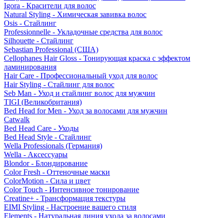
Igora - Красители для волос
Natural Styling - Химическая завивка волос
Osis - Стайлинг
Professionnelle - Укладочные средства для волос
Silhouette - Стайлинг
Sebastian Professional (США)
Cellophanes Hair Gloss - Тонирующая краска с эффектом
ламинирования
Hair Care - Профессиональный уход для волос
Hair Styling - Стайлинг для волос
Seb Man - Уход и стайлинг волос для мужчин
TIGI (Великобритания)
Bed Head for Men - Уход за волосами для мужчин
Catwalk
Bed Head Care - Уходы
Bed Head Style - Стайлинг
Wella Professionals (Германия)
Wella - Аксессуары
Blondor - Блондирование
Color Fresh - Оттеночные маски
ColorMotion - Сила и цвет
Color Touch - Интенсивное тонирование
Creatine+ - Трансформация текстуры
EIMI Styling - Настроение вашего стиля
Elements - Натуральная линия ухода за волосами