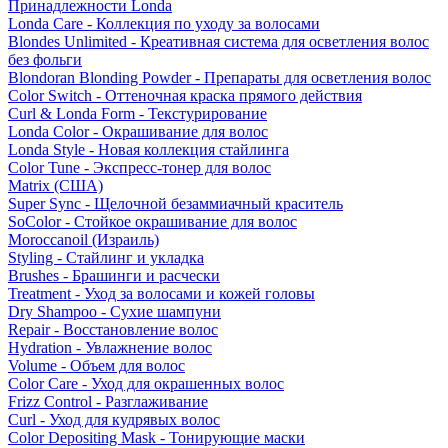
Принадлежности Londa
Londa Care - Коллекция по уходу за волосами
Blondes Unlimited - Креативная система для осветления волос
без фольги
Blondoran Blonding Powder - Препараты для осветления волос
Color Switch - Оттеночная краска прямого действия
Curl & Londa Form - Текстурирование
Londa Color - Окрашивание для волос
Londa Style - Новая коллекция стайлинга
Color Tune - Экспресс-тонер для волос
Matrix (США)
Super Sync - Щелочной безаммиачный краситель
SoColor - Стойкое окрашивание для волос
Moroccanoil (Израиль)
Styling - Стайлинг и укладка
Brushes - Брашинги и расчески
Treatment - Уход за волосами и кожей головы
Dry Shampoo - Сухие шампуни
Repair - Восстановление волос
Hydration - Увлажнение волос
Volume - Объем для волос
Color Care - Уход для окрашенных волос
Frizz Control - Разглаживание
Curl - Уход для кудрявых волос
Color Depositing Mask - Тонирующие маски