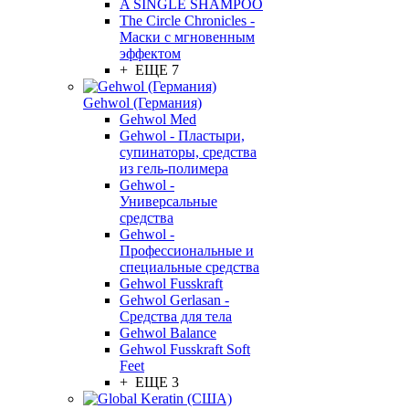
A SINGLE SHAMPOO
The Circle Chronicles -
Маски с мгновенным
эффектом
+ ЕЩЕ 7
Gehwol (Германия)
Gehwol Med
Gehwol - Пластыри,
супинаторы, средства
из гель-полимера
Gehwol -
Универсальные
средства
Gehwol -
Профессиональные и
специальные средства
Gehwol Fusskraft
Gehwol Gerlasan -
Средства для тела
Gehwol Balance
Gehwol Fusskraft Soft
Feet
+ ЕЩЕ 3