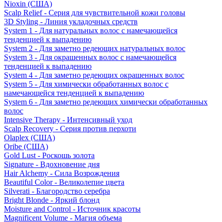
Nioxin (США)
Scalp Relief - Серия для чувствительной кожи головы
3D Styling - Линия укладочных средств
System 1 - Для натуральных волос с намечающейся
тенденцией к выпадению
System 2 - Для заметно редеющих натуральных волос
System 3 - Для окрашенных волос с намечающейся
тенденцией к выпадению
System 4 - Для заметно редеющих окрашенных волос
System 5 - Для химически обработанных волос с
намечающейся тенденцией к выпадению
System 6 - Для заметно редеющих химически обработанных
волос
Intensive Therapy - Интенсивный уход
Scalp Recovery - Серия против перхоти
Olaplex (США)
Oribe (США)
Gold Lust - Роскошь золота
Signature - Вдохновение дня
Hair Alchemy - Сила Возрождения
Beautiful Color - Великолепие цвета
Silverati - Благородство серебра
Bright Blonde - Яркий блонд
Moisture and Control - Источник красоты
Magnificent Volume - Магия объема