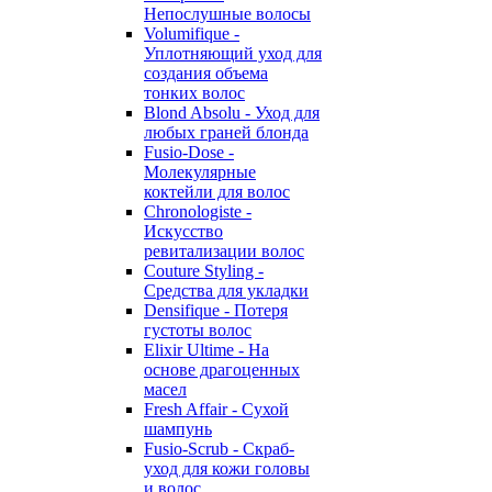
Непослушные волосы
Volumifique -
Уплотняющий уход для
создания объема
тонких волос
Blond Absolu - Уход для
любых граней блонда
Fusio-Dose -
Молекулярные
коктейли для волос
Chronologiste -
Искусство
ревитализации волос
Couture Styling -
Средства для укладки
Densifique - Потеря
густоты волос
Elixir Ultime - На
основе драгоценных
масел
Fresh Affair - Сухой
шампунь
Fusio-Scrub - Скраб-
уход для кожи головы
и волос