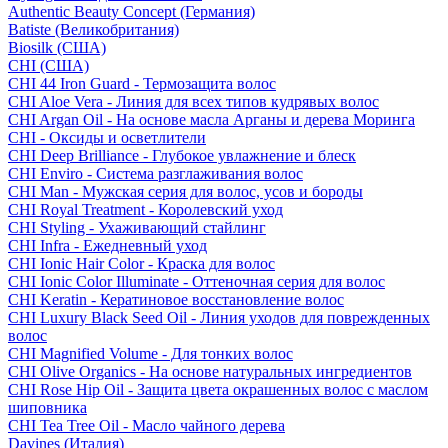
Authentic Beauty Concept (Германия)
Batiste (Великобритания)
Biosilk (США)
CHI (США)
CHI 44 Iron Guard - Термозащита волос
CHI Aloe Vera - Линия для всех типов кудрявых волос
CHI Argan Oil - На основе масла Арганы и дерева Моринга
CHI - Оксиды и осветлители
CHI Deep Brilliance - Глубокое увлажнение и блеск
CHI Enviro - Система разглаживания волос
CHI Man - Мужская серия для волос, усов и бороды
CHI Royal Treatment - Королевский уход
CHI Styling - Ухаживающий стайлинг
CHI Infra - Ежедневный уход
CHI Ionic Hair Color - Краска для волос
CHI Ionic Color Illuminate - Оттеночная серия для волос
CHI Keratin - Кератиновое восстановление волос
CHI Luxury Black Seed Oil - Линия уходов для поврежденных
волос
CHI Magnified Volume - Для тонких волос
CHI Olive Organics - На основе натуральных ингредиентов
CHI Rose Hip Oil - Защита цвета окрашенных волос с маслом
шиповника
CHI Tea Tree Oil - Масло чайного дерева
Davines (Италия)