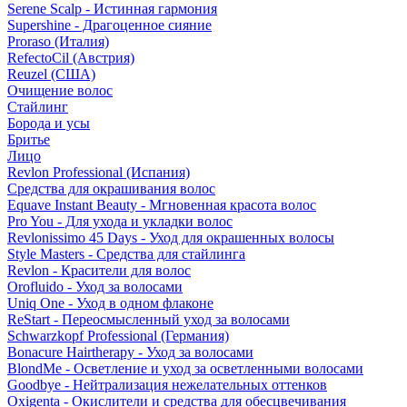
Serene Scalp - Истинная гармония
Supershine - Драгоценное сияние
Proraso (Италия)
RefectoCil (Австрия)
Reuzel (США)
Очищение волос
Стайлинг
Борода и усы
Бритье
Лицо
Revlon Professional (Испания)
Средства для окрашивания волос
Equave Instant Beauty - Мгновенная красота волос
Pro You - Для ухода и укладки волос
Revlonissimo 45 Days - Уход для окрашенных волосы
Style Masters - Средства для стайлинга
Revlon - Красители для волос
Orofluido - Уход за волосами
Uniq One - Уход в одном флаконе
ReStart - Переосмысленный уход за волосами
Schwarzkopf Professional (Германия)
Bonacure Hairtherapy - Уход за волосами
BlondMe - Осветление и уход за осветленными волосами
Goodbye - Нейтрализация нежелательных оттенков
Oxigenta - Окислители и средства для обесцвечивания