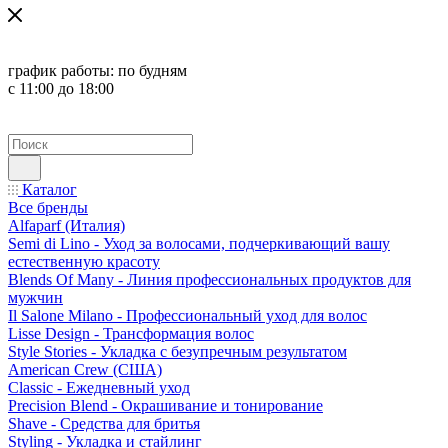
график работы:
по будням
с 11:00 до 18:00
Каталог
Все бренды
Alfaparf (Италия)
Semi di Lino - Уход за волосами, подчеркивающий вашу
естественную красоту
Blends Of Many - Линия профессиональных продуктов для
мужчин
Il Salone Milano - Профессиональный уход для волос
Lisse Design - Трансформация волос
Style Stories - Укладка с безупречным результатом
American Crew (США)
Classic - Ежедневный уход
Precision Blend - Окрашивание и тонирование
Shave - Средства для бритья
Styling - Укладка и стайлинг