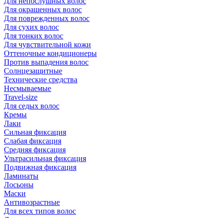
Для непослушных волос
Для окрашенных волос
Для поврежденных волос
Для сухих волос
Для тонких волос
Для чувствительной кожи
Оттеночные кондиционеры
Против выпадения волос
Солнцезащитные
Технические средства
Несмываемые
Travel-size
Для седых волос
Кремы
Лаки
Сильная фиксация
Слабая фиксация
Средняя фиксация
Ультрасильная фиксация
Подвижная фиксация
Ламинаты
Лосьоны
Маски
Антивозрастные
Для всех типов волос