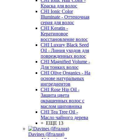
CHI Ionic Hair Color -
Краска для волос
CHI Ionic Color
Illuminate - Оттеночная
серия для волос
CHI Keratin -
Кератиновое
восстановление волос
CHI Luxury Black Seed
Oil - Линия уходов для
поврежденных волос
CHI Magnified Volume -
Для тонких волос
CHI Olive Organics - На
основе натуральных
ингредиентов
CHI Rose Hip Oil -
Защита цвета
окрашенных волос с
маслом шиповника
CHI Tea Tree Oil -
Масло чайного дерева
+ ЕЩЕ 13
Davines (Италия)