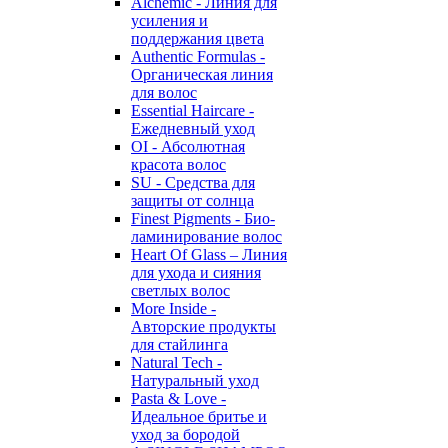
Alchemic - Линия для
усиления и
поддержания цвета
Authentic Formulas -
Органическая линия
для волос
Essential Haircare -
Eжедневный уход
OI - Абсолютная
красота волос
SU - Средства для
защиты от солнца
Finest Pigments - Био-
ламинирование волос
Heart Of Glass – Линия
для ухода и сияния
светлых волос
More Inside -
Авторские продукты
для стайлинга
Natural Tech -
Натуральный уход
Pasta & Love -
Идеальное бритье и
уход за бородой