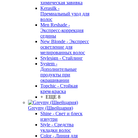
химическая завивка
Kerasilk -
Премиальный уход для
волос
Men Reshade -
Экспресс-коррекция
седины
New Blonde - Экспресс
осветление для
мелированных волос
Stylesign - Стайлинг
System -
Дополнительные
продукты при
окрашивании
Topchic - Стойкая
крем-краска
+ ЕЩЕ 8
Greymy (Швейцария)
Shine - Свет и блеск
изнутри
Style - Средства
укладки волос
Color - Линия для