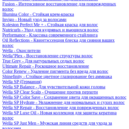
Fusion - Интенсивное восстановление для поврежденных
волос
Illumina Color - Стойкая крем-краска
Invigo - Новый уход за волосами
Koleston Perfect Me + - Стойкая краска для волос
Nutricurls - Уход для кудрявых и вьющихся волос
Performance - Классика современного стайлинга
Oil Reflections - Квинтэссенция блеска для сияния ваших
волос
Wella - Окислители
Wella°Plex - Восстановление структуры волос
True Grey - Для натуральных седых волос
Ultimate Repair - Роскошное восстановление
Color Renew - Удаление пигмента без вреда для волос
Shinefinity - Стойкое цветное глазирование без аммиака
Wella SP (Германия)
Wella SP Balance - Для чувствительной кожи головы
Wella SP Clear Scalp - Очищение против перхоти
Wella SP Color Save - Сохранение цвета для окрашенных волос
Wella SP Hydrate - Увлажнение для нормальных и сухих волос
Wella SP Repair - Восстановление для поврежденных волос
Wella SP Luxe Oil - Новая коллекция для защиты кератина
волос
Wella SP Just Men - Мужская линия средств для ухода за
волосами