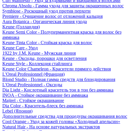
Curl Manifesto - Уход за кудрявыми и вьющимися волосами
Chroma Absolu - Гамма ухода для защиты окрашенных волос
Symbiose - Роскошный уход против перхоти
Premiere - Очищение волос от отложений кальция
Aura Botanica - Органическая линия ухода
Keune (Голландия)
Keune Semi Color - Полуперманентная краска для волос без
аммиака
Keune Tinta Color - Стойкая краска для волос
Keune Care - Уход
1922 by J.M. Keune - Мужская линия
Keune - Оксиды, порошки для осветления
Keune Style - Коллекция стайлинга
Keune Color Chameleon - Красители прямого действия
L'Oreal Professionnel (Франция)
Blond Studio - Полная гамма средств для блондирования
L'Oreal Professionnel - Оксиды
Dia Light - Кислотный краситель тон в тон без аммиака
INOA - Стойкое окрашивание без аммиака
Majirel - Стойкое окрашивание
Dia Color - Краситель-блеск без аммиака
Lebel (Япония)
Дополнительные средства для процедуры окрашивания волос
Cool Orange - Уход за кожей головы «Холодный апельсин»
Natural Hair - На основе натуральных экстрактов