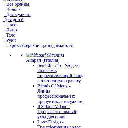
Все бренды
Волосы
Для мужчин
Для детей
Ноги
Лицо
Тело
Руки
Парикмахерские принадлежности
Alfaparf (Италия)
Semi di Lino - Уход за
волосами,
подчеркивающий вашу
естественную красоту
Blends Of Many -
Линия
профессиональных
продуктов для мужчин
Il Salone Milano -
Профессиональный
уход для волос
Lisse Design -
Трансформация волос