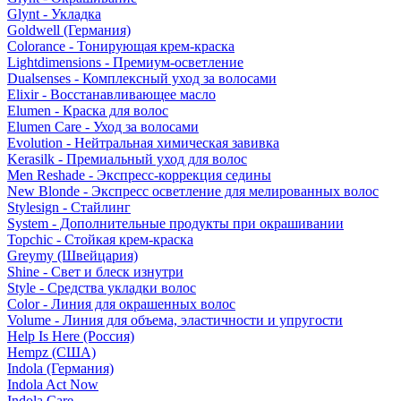
Glynt - Укладка
Goldwell (Германия)
Colorance - Тонирующая крем-краска
Lightdimensions - Премиум-осветление
Dualsenses - Комплексный уход за волосами
Elixir - Восстанавливающее масло
Elumen - Краска для волос
Elumen Care - Уход за волосами
Evolution - Нейтральная химическая завивка
Kerasilk - Премиальный уход для волос
Men Reshade - Экспресс-коррекция седины
New Blonde - Экспресс осветление для мелированных волос
Stylesign - Стайлинг
System - Дополнительные продукты при окрашивании
Topchic - Стойкая крем-краска
Greymy (Швейцария)
Shine - Свет и блеск изнутри
Style - Средства укладки волос
Color - Линия для окрашенных волос
Volume - Линия для объема, эластичности и упругости
Help Is Here (Россия)
Hempz (США)
Indola (Германия)
Indola Act Now
Indola Care