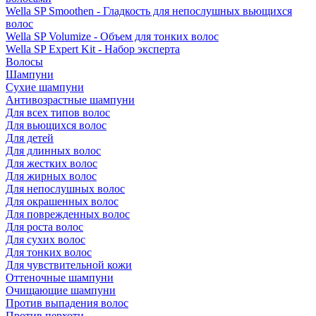
Wella SP Smoothen - Гладкость для непослушных вьющихся
волос
Wella SP Volumize - Объем для тонких волос
Wella SP Expert Kit - Набор эксперта
Волосы
Шампуни
Сухие шампуни
Антивозрастные шампуни
Для всех типов волос
Для вьющихся волос
Для детей
Для длинных волос
Для жестких волос
Для жирных волос
Для непослушных волос
Для окрашенных волос
Для поврежденных волос
Для роста волос
Для сухих волос
Для тонких волос
Для чувствительной кожи
Оттеночные шампуни
Очищающие шампуни
Против выпадения волос
Против перхоти