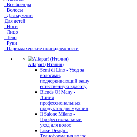
Все бренды
Волосы
Для мужчин
Для детей
Ноги
Лицо
Тело
Руки
Парикмахерские принадлежности
Alfaparf (Италия)
Semi di Lino - Уход за
волосами,
подчеркивающий вашу
естественную красоту
Blends Of Many -
Линия
профессиональных
продуктов для мужчин
Il Salone Milano -
Профессиональный
уход для волос
Lisse Design -
Трансформация волос