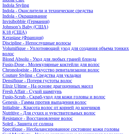
Indola Styling
Indola - Окислители и технические средства
Indola - Окрашивание
Invisibobble (Германия)
Johnson’s Baby (США)
K18 (США)
Kerastase (Франция)
Discipline - Непослушные волосы
Volumifique - Уплотняющий уход для создания объема тонких
волос
Blond Absolu - Уход для любых граней блонда
Fusio-Dose - Молекулярные коктейли для волос
Chronologiste - Искусство ревитализации волос
Couture Styling - Средства для укладки
Densifique - Потеря густоты волос
Elixir Ultime - На основе драгоценных масел
Fresh Affair - Сухой шампунь
Fusio-Scrub - Скраб-уход для кожи головы и волос
Genesis - Гамма против выпадения волос
Initialiste - Красота волос от корней до кончиков
Nutritive - Для сухих и чувствительных волос
Resistance - Восстановление волос
Soleil - Защита от солнца
Specifique - Несбалансированное состояние кожи головы