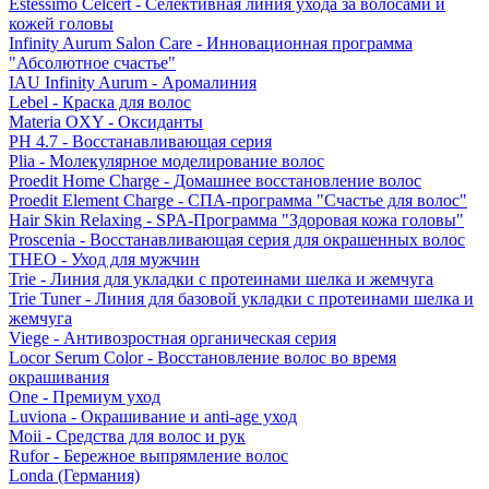
Estessimo Celcert - Селективная линия ухода за волосами и
кожей головы
Infinity Aurum Salon Care - Инновационная программа
"Абсолютное счастье"
IAU Infinity Aurum - Аромалиния
Lebel - Краска для волос
Materia OXY - Оксиданты
PH 4.7 - Восстанавливающая серия
Plia - Молекулярное моделирование волос
Proedit Home Charge - Домашнее восстановление волос
Proedit Element Charge - СПА-программа "Счастье для волос"
Hair Skin Relaxing - SPA-Программа "Здоровая кожа головы"
Proscenia - Восстанавливающая серия для окрашенных волос
THEO - Уход для мужчин
Trie - Линия для укладки с протеинами шелка и жемчуга
Trie Tuner - Линия для базовой укладки с протеинами шелка и
жемчуга
Viege - Антивозростная органическая серия
Locor Serum Color - Восстановление волос во время
окрашивания
One - Премиум уход
Luviona - Окрашивание и anti-age уход
Moii - Средства для волос и рук
Rufor - Бережное выпрямление волос
Londa (Германия)