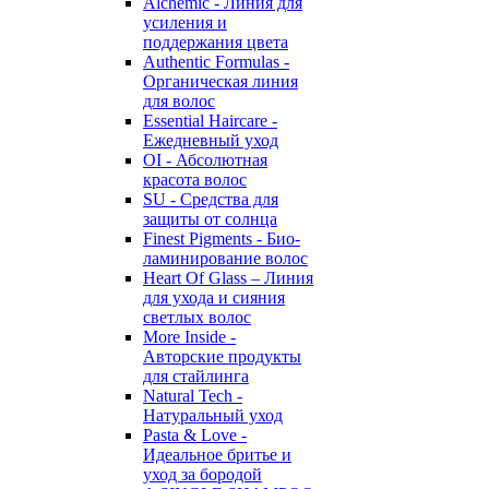
Alchemic - Линия для
усиления и
поддержания цвета
Authentic Formulas -
Органическая линия
для волос
Essential Haircare -
Eжедневный уход
OI - Абсолютная
красота волос
SU - Средства для
защиты от солнца
Finest Pigments - Био-
ламинирование волос
Heart Of Glass – Линия
для ухода и сияния
светлых волос
More Inside -
Авторские продукты
для стайлинга
Natural Tech -
Натуральный уход
Pasta & Love -
Идеальное бритье и
уход за бородой