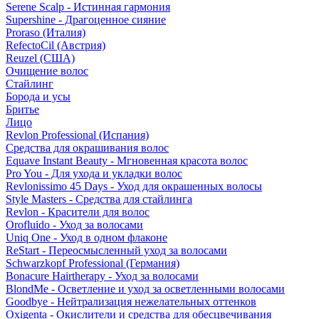
Serene Scalp - Истинная гармония
Supershine - Драгоценное сияние
Proraso (Италия)
RefectoCil (Австрия)
Reuzel (США)
Очищение волос
Стайлинг
Борода и усы
Бритье
Лицо
Revlon Professional (Испания)
Средства для окрашивания волос
Equave Instant Beauty - Мгновенная красота волос
Pro You - Для ухода и укладки волос
Revlonissimo 45 Days - Уход для окрашенных волосы
Style Masters - Средства для стайлинга
Revlon - Красители для волос
Orofluido - Уход за волосами
Uniq One - Уход в одном флаконе
ReStart - Переосмысленный уход за волосами
Schwarzkopf Professional (Германия)
Bonacure Hairtherapy - Уход за волосами
BlondMe - Осветление и уход за осветленными волосами
Goodbye - Нейтрализация нежелательных оттенков
Oxigenta - Окислители и средства для обесцвечивания