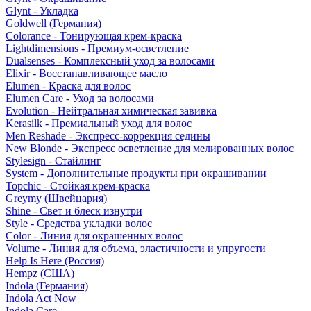
Glynt - Укладка
Goldwell (Германия)
Colorance - Тонирующая крем-краска
Lightdimensions - Премиум-осветление
Dualsenses - Комплексный уход за волосами
Elixir - Восстанавливающее масло
Elumen - Краска для волос
Elumen Care - Уход за волосами
Evolution - Нейтральная химическая завивка
Kerasilk - Премиальный уход для волос
Men Reshade - Экспресс-коррекция седины
New Blonde - Экспресс осветление для мелированных волос
Stylesign - Стайлинг
System - Дополнительные продукты при окрашивании
Topchic - Стойкая крем-краска
Greymy (Швейцария)
Shine - Свет и блеск изнутри
Style - Средства укладки волос
Color - Линия для окрашенных волос
Volume - Линия для объема, эластичности и упругости
Help Is Here (Россия)
Hempz (США)
Indola (Германия)
Indola Act Now
Indola Care