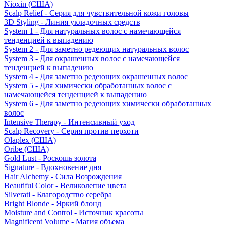
Nioxin (США)
Scalp Relief - Серия для чувствительной кожи головы
3D Styling - Линия укладочных средств
System 1 - Для натуральных волос с намечающейся
тенденцией к выпадению
System 2 - Для заметно редеющих натуральных волос
System 3 - Для окрашенных волос с намечающейся
тенденцией к выпадению
System 4 - Для заметно редеющих окрашенных волос
System 5 - Для химически обработанных волос с
намечающейся тенденцией к выпадению
System 6 - Для заметно редеющих химически обработанных
волос
Intensive Therapy - Интенсивный уход
Scalp Recovery - Серия против перхоти
Olaplex (США)
Oribe (США)
Gold Lust - Роскошь золота
Signature - Вдохновение дня
Hair Alchemy - Сила Возрождения
Beautiful Color - Великолепие цвета
Silverati - Благородство серебра
Bright Blonde - Яркий блонд
Moisture and Control - Источник красоты
Magnificent Volume - Магия объема