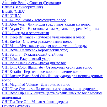
Authentic Beauty Concept (Германия)
Batiste (Великобритания)
Biosilk (США)
CHI (США)
CHI 44 Iron Guard - Термозащита волос
CHI Aloe Vera - Линия для всех типов кудрявых волос
CHI Argan Oil - На основе масла Арганы и дерева Моринга
CHI - Оксиды и осветлители
CHI Deep Brilliance - Глубокое увлажнение и блеск
CHI Enviro - Система разглаживания волос
CHI Man - Мужская серия для волос, усов и бороды
CHI Royal Treatment - Королевский уход
CHI Styling - Ухаживающий стайлинг
CHI Infra - Ежедневный уход
CHI Ionic Hair Color - Краска для волос
CHI Ionic Color Illuminate - Оттеночная серия для волос
CHI Keratin - Кератиновое восстановление волос
CHI Luxury Black Seed Oil - Линия уходов для поврежденных
волос
CHI Magnified Volume - Для тонких волос
CHI Olive Organics - На основе натуральных ингредиентов
CHI Rose Hip Oil - Защита цвета окрашенных волос с маслом
шиповника
CHI Tea Tree Oil - Масло чайного дерева
Davines (Италия)