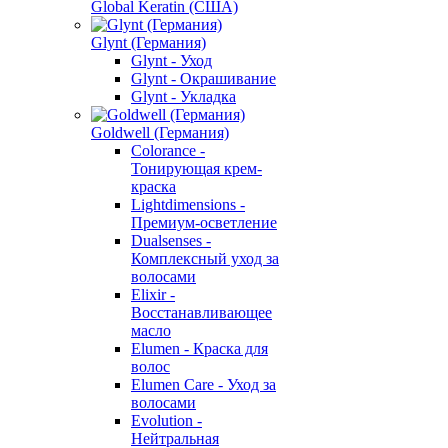
Global Keratin (США)
Glynt (Германия)
Glynt - Уход
Glynt - Окрашивание
Glynt - Укладка
Goldwell (Германия)
Colorance -
Тонирующая крем-
краска
Lightdimensions -
Премиум-осветление
Dualsenses -
Комплексный уход за
волосами
Elixir -
Восстанавливающее
масло
Elumen - Краска для
волос
Elumen Care - Уход за
волосами
Evolution -
Нейтральная