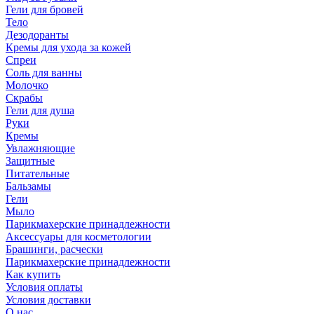
Гели для бровей
Тело
Дезодоранты
Кремы для ухода за кожей
Спреи
Соль для ванны
Молочко
Скрабы
Гели для душа
Руки
Кремы
Увлажняющие
Защитные
Питательные
Бальзамы
Гели
Мыло
Парикмахерские принадлежности
Аксессуары для косметологии
Брашинги, расчески
Парикмахерские принадлежности
Как купить
Условия оплаты
Условия доставки
О нас