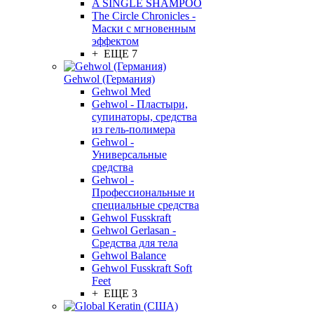
A SINGLE SHAMPOO
The Circle Chronicles -
Маски с мгновенным
эффектом
+ ЕЩЕ 7
Gehwol (Германия)
Gehwol Med
Gehwol - Пластыри,
супинаторы, средства
из гель-полимера
Gehwol -
Универсальные
средства
Gehwol -
Профессиональные и
специальные средства
Gehwol Fusskraft
Gehwol Gerlasan -
Средства для тела
Gehwol Balance
Gehwol Fusskraft Soft
Feet
+ ЕЩЕ 3