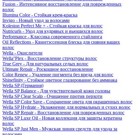
Fusion - Интенсивное восстановление для поврежденных
волос
Illumina Color - Стойкая крем-краска
Invigo - Новый уход за волосами
Koleston Perfect Me + - Стойкая краска для волос
Nutricurls - Уход для кудрявых и вьющихся волос
Performance - Классика современного стайлинга
Oil Reflections - Квинтэссенция блеска для сияния ваших
волос
Wella - Окислители
Wella°Plex - Восстановление структуры волос
True Grey - Для натуральных седых волос
Ultimate Repair - Роскошное восстановление
Color Renew - Удаление пигмента без вреда для волос
Shinefinity - Стойкое цветное глазирование без аммиака
Wella SP (Германия)
Wella SP Balance - Для чувствительной кожи головы
Wella SP Clear Scalp - Очищение против перхоти
Wella SP Color Save - Сохранение цвета для окрашенных волос
Wella SP Hydrate - Увлажнение для нормальных и сухих волос
Wella SP Repair - Восстановление для поврежденных волос
Wella SP Luxe Oil - Новая коллекция для защиты кератина
волос
Wella SP Just Men - Мужская линия средств для ухода за
волосами