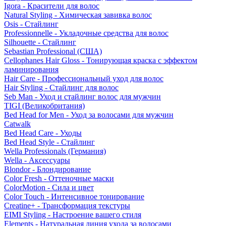
Igora - Красители для волос
Natural Styling - Химическая завивка волос
Osis - Стайлинг
Professionnelle - Укладочные средства для волос
Silhouette - Стайлинг
Sebastian Professional (США)
Cellophanes Hair Gloss - Тонирующая краска с эффектом
ламинирования
Hair Care - Профессиональный уход для волос
Hair Styling - Стайлинг для волос
Seb Man - Уход и стайлинг волос для мужчин
TIGI (Великобритания)
Bed Head for Men - Уход за волосами для мужчин
Catwalk
Bed Head Care - Уходы
Bed Head Style - Стайлинг
Wella Professionals (Германия)
Wella - Аксессуары
Blondor - Блондирование
Color Fresh - Оттеночные маски
ColorMotion - Сила и цвет
Color Touch - Интенсивное тонирование
Creatine+ - Трансформация текстуры
EIMI Styling - Настроение вашего стиля
Elements - Натуральная линия ухода за волосами