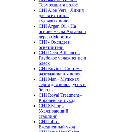
Термозащита волос
CHI Aloe Vera - Линия
для всех типов
кудрявых волос
CHI Argan Oil - На
основе масла Арганы и
дерева Моринга
CHI - Оксиды и
осветлители
CHI Deep Brilliance -
Глубокое увлажнение и
блеск
CHI Enviro - Система
разглаживания волос
CHI Man - Мужская
серия для волос, усов и
бороды
CHI Royal Treatment -
Королевский уход
CHI Styling -
Ухаживающий
стайлинг
CHI Infra -
Ежедневный уход