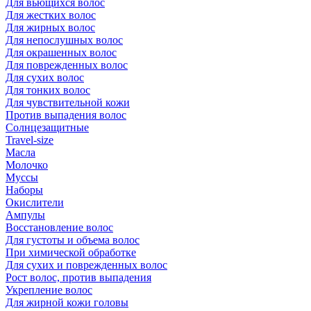
Для вьющихся волос
Для жестких волос
Для жирных волос
Для непослушных волос
Для окрашенных волос
Для поврежденных волос
Для сухих волос
Для тонких волос
Для чувствительной кожи
Против выпадения волос
Солнцезащитные
Travel-size
Масла
Молочко
Муссы
Наборы
Окислители
Ампулы
Восстановление волос
Для густоты и объема волос
При химической обработке
Для сухих и поврежденных волос
Рост волос, против выпадения
Укрепление волос
Для жирной кожи головы