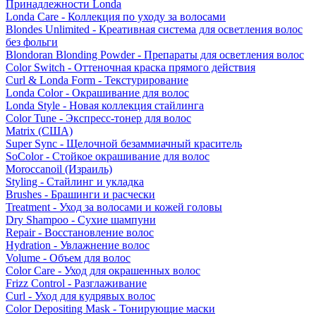
Принадлежности Londa
Londa Care - Коллекция по уходу за волосами
Blondes Unlimited - Креативная система для осветления волос
без фольги
Blondoran Blonding Powder - Препараты для осветления волос
Color Switch - Оттеночная краска прямого действия
Curl & Londa Form - Текстурирование
Londa Color - Окрашивание для волос
Londa Style - Новая коллекция стайлинга
Color Tune - Экспресс-тонер для волос
Matrix (США)
Super Sync - Щелочной безаммиачный краситель
SoColor - Стойкое окрашивание для волос
Moroccanoil (Израиль)
Styling - Стайлинг и укладка
Brushes - Брашинги и расчески
Treatment - Уход за волосами и кожей головы
Dry Shampoo - Сухие шампуни
Repair - Восстановление волос
Hydration - Увлажнение волос
Volume - Объем для волос
Color Care - Уход для окрашенных волос
Frizz Control - Разглаживание
Curl - Уход для кудрявых волос
Color Depositing Mask - Тонирующие маски