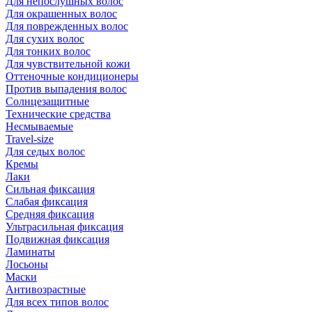
Для непослушных волос
Для окрашенных волос
Для поврежденных волос
Для сухих волос
Для тонких волос
Для чувствительной кожи
Оттеночные кондиционеры
Против выпадения волос
Солнцезащитные
Технические средства
Несмываемые
Travel-size
Для седых волос
Кремы
Лаки
Сильная фиксация
Слабая фиксация
Средняя фиксация
Ультрасильная фиксация
Подвижная фиксация
Ламинаты
Лосьоны
Маски
Антивозрастные
Для всех типов волос