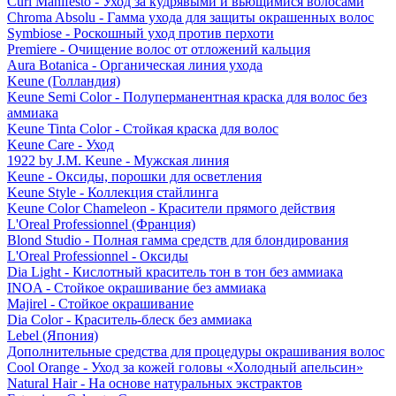
Curl Manifesto - Уход за кудрявыми и вьющимися волосами
Chroma Absolu - Гамма ухода для защиты окрашенных волос
Symbiose - Роскошный уход против перхоти
Premiere - Очищение волос от отложений кальция
Aura Botanica - Органическая линия ухода
Keune (Голландия)
Keune Semi Color - Полуперманентная краска для волос без
аммиака
Keune Tinta Color - Стойкая краска для волос
Keune Care - Уход
1922 by J.M. Keune - Мужская линия
Keune - Оксиды, порошки для осветления
Keune Style - Коллекция стайлинга
Keune Color Chameleon - Красители прямого действия
L'Oreal Professionnel (Франция)
Blond Studio - Полная гамма средств для блондирования
L'Oreal Professionnel - Оксиды
Dia Light - Кислотный краситель тон в тон без аммиака
INOA - Стойкое окрашивание без аммиака
Majirel - Стойкое окрашивание
Dia Color - Краситель-блеск без аммиака
Lebel (Япония)
Дополнительные средства для процедуры окрашивания волос
Cool Orange - Уход за кожей головы «Холодный апельсин»
Natural Hair - На основе натуральных экстрактов