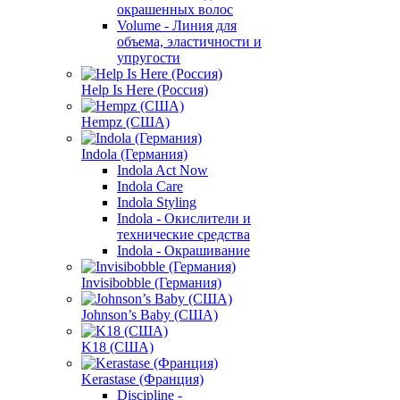
окрашенных волос
Volume - Линия для
объема, эластичности и
упругости
Help Is Here (Россия)
Hempz (США)
Indola (Германия)
Indola Act Now
Indola Care
Indola Styling
Indola - Окислители и
технические средства
Indola - Окрашивание
Invisibobble (Германия)
Johnson’s Baby (США)
K18 (США)
Kerastase (Франция)
Discipline -