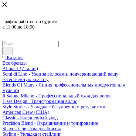
график работы:
по будням
с 11:00 до 18:00
Каталог
Все бренды
Alfaparf (Италия)
Semi di Lino - Уход за волосами, подчеркивающий вашу
естественную красоту
Blends Of Many - Линия профессиональных продуктов для
мужчин
Il Salone Milano - Профессиональный уход для волос
Lisse Design - Трансформация волос
Style Stories - Укладка с безупречным результатом
American Crew (США)
Classic - Ежедневный уход
Precision Blend - Окрашивание и тонирование
Shave - Средства для бритья
Styling - Укладка и стайлинг