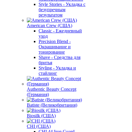
Style Stories - Укладка с
безупречным
результатом
American Crew (США)
Classic - Ежедневный
уход
Precision Blend -
Окрашивание и
тонирование
Shave - Средства для
бритья
Styling - Укладка и
стайлинг
Authentic Beauty Concept
(Германия)
Batiste (Великобритания)
Biosilk (США)
CHI (США)
CHI 44 Iron Guard -