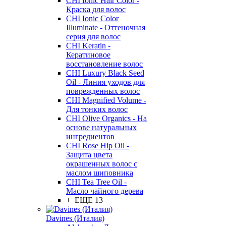
CHI Ionic Hair Color -
Краска для волос
CHI Ionic Color
Illuminate - Оттеночная
серия для волос
CHI Keratin -
Кератиновое
восстановление волос
CHI Luxury Black Seed
Oil - Линия уходов для
поврежденных волос
CHI Magnified Volume -
Для тонких волос
CHI Olive Organics - На
основе натуральных
ингредиентов
CHI Rose Hip Oil -
Защита цвета
окрашенных волос с
маслом шиповника
CHI Tea Tree Oil -
Масло чайного дерева
+ ЕЩЕ 13
Davines (Италия)