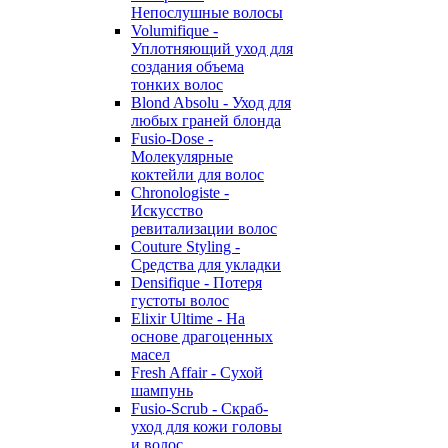
Непослушные волосы
Volumifique -
Уплотняющий уход для
создания объема
тонких волос
Blond Absolu - Уход для
любых граней блонда
Fusio-Dose -
Молекулярные
коктейли для волос
Chronologiste -
Искусство
ревитализации волос
Couture Styling -
Средства для укладки
Densifique - Потеря
густоты волос
Elixir Ultime - На
основе драгоценных
масел
Fresh Affair - Сухой
шампунь
Fusio-Scrub - Скраб-
уход для кожи головы
и волос