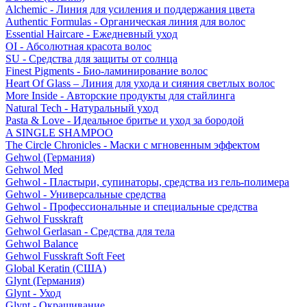
Alchemic - Линия для усиления и поддержания цвета
Authentic Formulas - Органическая линия для волос
Essential Haircare - Eжедневный уход
OI - Абсолютная красота волос
SU - Средства для защиты от солнца
Finest Pigments - Био-ламинирование волос
Heart Of Glass – Линия для ухода и сияния светлых волос
More Inside - Авторские продукты для стайлинга
Natural Tech - Натуральный уход
Pasta & Love - Идеальное бритье и уход за бородой
A SINGLE SHAMPOO
The Circle Chronicles - Маски с мгновенным эффектом
Gehwol (Германия)
Gehwol Med
Gehwol - Пластыри, супинаторы, средства из гель-полимера
Gehwol - Универсальные средства
Gehwol - Профессиональные и специальные средства
Gehwol Fusskraft
Gehwol Gerlasan - Средства для тела
Gehwol Balance
Gehwol Fusskraft Soft Feet
Global Keratin (США)
Glynt (Германия)
Glynt - Уход
Glynt - Окрашивание