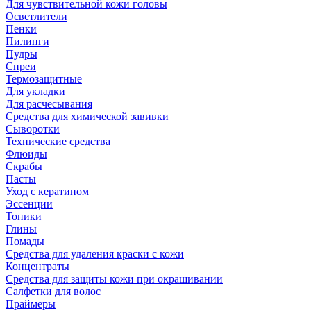
Для чувствительной кожи головы
Осветлители
Пенки
Пилинги
Пудры
Спреи
Термозащитные
Для укладки
Для расчесывания
Средства для химической завивки
Сыворотки
Технические средства
Флюиды
Скрабы
Пасты
Уход с кератином
Эссенции
Тоники
Глины
Помады
Средства для удаления краски с кожи
Концентраты
Средства для защиты кожи при окрашивании
Салфетки для волос
Праймеры