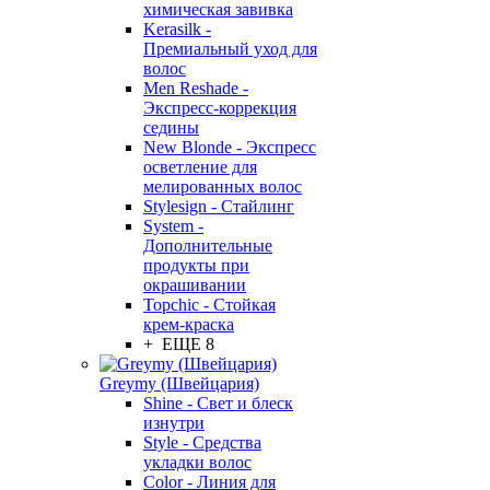
химическая завивка
Kerasilk -
Премиальный уход для
волос
Men Reshade -
Экспресс-коррекция
седины
New Blonde - Экспресс
осветление для
мелированных волос
Stylesign - Стайлинг
System -
Дополнительные
продукты при
окрашивании
Topchic - Стойкая
крем-краска
+ ЕЩЕ 8
Greymy (Швейцария)
Shine - Свет и блеск
изнутри
Style - Средства
укладки волос
Color - Линия для