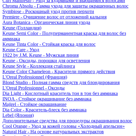
Curl Manifesto - Уход за кудрявыми и вьющимися волосами
Chroma Absolu - Гамма ухода для защиты окрашенных волос
Symbiose - Роскошный уход против перхоти
Premiere - Очищение волос от отложений кальция
Aura Botanica - Органическая линия ухода
Keune (Голландия)
Keune Semi Color - Полуперманентная краска для волос без
аммиака
Keune Tinta Color - Стойкая краска для волос
Keune Care - Уход
1922 by J.M. Keune - Мужская линия
Keune - Оксиды, порошки для осветления
Keune Style - Коллекция стайлинга
Keune Color Chameleon - Красители прямого действия
L'Oreal Professionnel (Франция)
Blond Studio - Полная гамма средств для блондирования
L'Oreal Professionnel - Оксиды
Dia Light - Кислотный краситель тон в тон без аммиака
INOA - Стойкое окрашивание без аммиака
Majirel - Стойкое окрашивание
Dia Color - Краситель-блеск без аммиака
Lebel (Япония)
Дополнительные средства для процедуры окрашивания волос
Cool Orange - Уход за кожей головы «Холодный апельсин»
Natural Hair - На основе натуральных экстрактов