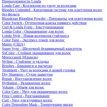
Принадлежности Londa
Londa Care - Коллекция по уходу за волосами
Blondes Unlimited - Креативная система для осветления волос
без фольги
Blondoran Blonding Powder - Препараты для осветления волос
Color Switch - Оттеночная краска прямого действия
Curl & Londa Form - Текстурирование
Londa Color - Окрашивание для волос
Londa Style - Новая коллекция стайлинга
Color Tune - Экспресс-тонер для волос
Matrix (США)
Super Sync - Щелочной безаммиачный краситель
SoColor - Стойкое окрашивание для волос
Moroccanoil (Израиль)
Styling - Стайлинг и укладка
Brushes - Брашинги и расчески
Treatment - Уход за волосами и кожей головы
Dry Shampoo - Сухие шампуни
Repair - Восстановление волос
Hydration - Увлажнение волос
Volume - Объем для волос
Color Care - Уход для окрашенных волос
Frizz Control - Разглаживание
Curl - Уход для кудрявых волос
Color Depositing Mask - Тонирующие маски