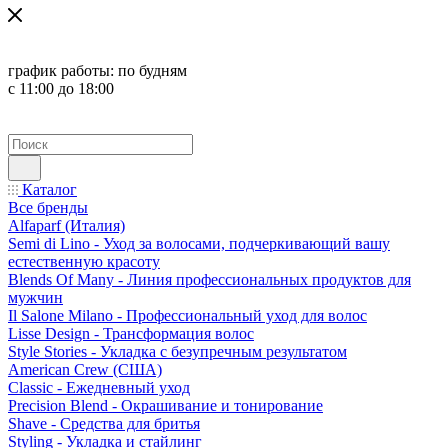
график работы:
по будням
с 11:00 до 18:00
Каталог
Все бренды
Alfaparf (Италия)
Semi di Lino - Уход за волосами, подчеркивающий вашу
естественную красоту
Blends Of Many - Линия профессиональных продуктов для
мужчин
Il Salone Milano - Профессиональный уход для волос
Lisse Design - Трансформация волос
Style Stories - Укладка с безупречным результатом
American Crew (США)
Classic - Ежедневный уход
Precision Blend - Окрашивание и тонирование
Shave - Средства для бритья
Styling - Укладка и стайлинг