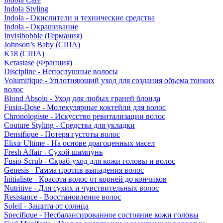
Indola Styling
Indola - Окислители и технические средства
Indola - Окрашивание
Invisibobble (Германия)
Johnson’s Baby (США)
K18 (США)
Kerastase (Франция)
Discipline - Непослушные волосы
Volumifique - Уплотняющий уход для создания объема тонких
волос
Blond Absolu - Уход для любых граней блонда
Fusio-Dose - Молекулярные коктейли для волос
Chronologiste - Искусство ревитализации волос
Couture Styling - Средства для укладки
Densifique - Потеря густоты волос
Elixir Ultime - На основе драгоценных масел
Fresh Affair - Сухой шампунь
Fusio-Scrub - Скраб-уход для кожи головы и волос
Genesis - Гамма против выпадения волос
Initialiste - Красота волос от корней до кончиков
Nutritive - Для сухих и чувствительных волос
Resistance - Восстановление волос
Soleil - Защита от солнца
Specifique - Несбалансированное состояние кожи головы