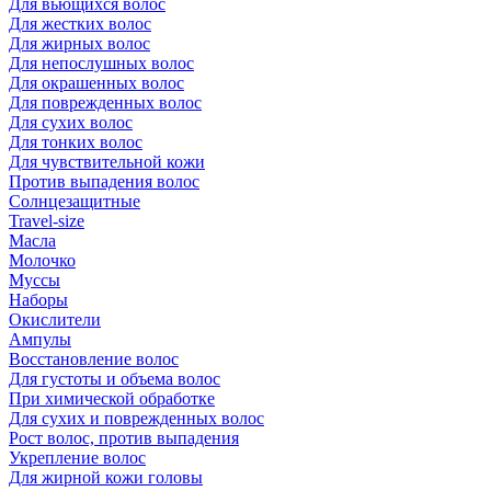
Для вьющихся волос
Для жестких волос
Для жирных волос
Для непослушных волос
Для окрашенных волос
Для поврежденных волос
Для сухих волос
Для тонких волос
Для чувствительной кожи
Против выпадения волос
Солнцезащитные
Travel-size
Масла
Молочко
Муссы
Наборы
Окислители
Ампулы
Восстановление волос
Для густоты и объема волос
При химической обработке
Для сухих и поврежденных волос
Рост волос, против выпадения
Укрепление волос
Для жирной кожи головы