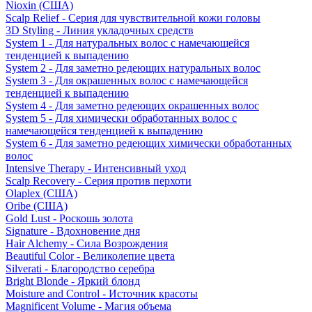
Nioxin (США)
Scalp Relief - Серия для чувствительной кожи головы
3D Styling - Линия укладочных средств
System 1 - Для натуральных волос с намечающейся
тенденцией к выпадению
System 2 - Для заметно редеющих натуральных волос
System 3 - Для окрашенных волос с намечающейся
тенденцией к выпадению
System 4 - Для заметно редеющих окрашенных волос
System 5 - Для химически обработанных волос с
намечающейся тенденцией к выпадению
System 6 - Для заметно редеющих химически обработанных
волос
Intensive Therapy - Интенсивный уход
Scalp Recovery - Серия против перхоти
Olaplex (США)
Oribe (США)
Gold Lust - Роскошь золота
Signature - Вдохновение дня
Hair Alchemy - Сила Возрождения
Beautiful Color - Великолепие цвета
Silverati - Благородство серебра
Bright Blonde - Яркий блонд
Moisture and Control - Источник красоты
Magnificent Volume - Магия объема