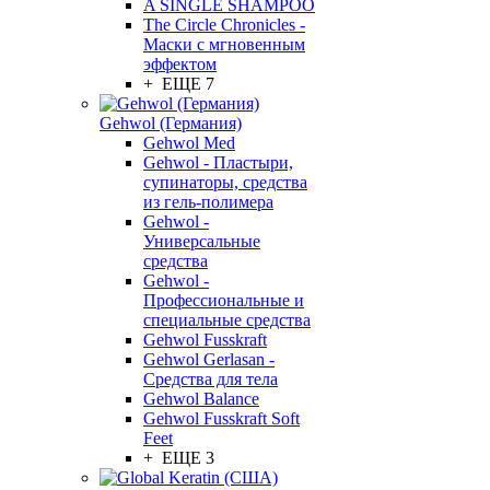
A SINGLE SHAMPOO
The Circle Chronicles -
Маски с мгновенным
эффектом
+ ЕЩЕ 7
Gehwol (Германия)
Gehwol Med
Gehwol - Пластыри,
супинаторы, средства
из гель-полимера
Gehwol -
Универсальные
средства
Gehwol -
Профессиональные и
специальные средства
Gehwol Fusskraft
Gehwol Gerlasan -
Средства для тела
Gehwol Balance
Gehwol Fusskraft Soft
Feet
+ ЕЩЕ 3