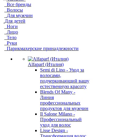
Все бренды
Волосы
Для мужчин
Для детей
Ноги
Лицо
Тело
Руки
Парикмахерские принадлежности
Alfaparf (Италия)
Semi di Lino - Уход за
волосами,
подчеркивающий вашу
естественную красоту
Blends Of Many -
Линия
профессиональных
продуктов для мужчин
Il Salone Milano -
Профессиональный
уход для волос
Lisse Design -
Трансформация волос