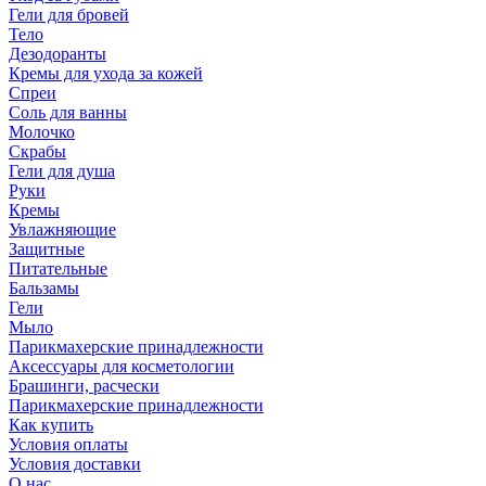
Гели для бровей
Тело
Дезодоранты
Кремы для ухода за кожей
Спреи
Соль для ванны
Молочко
Скрабы
Гели для душа
Руки
Кремы
Увлажняющие
Защитные
Питательные
Бальзамы
Гели
Мыло
Парикмахерские принадлежности
Аксессуары для косметологии
Брашинги, расчески
Парикмахерские принадлежности
Как купить
Условия оплаты
Условия доставки
О нас