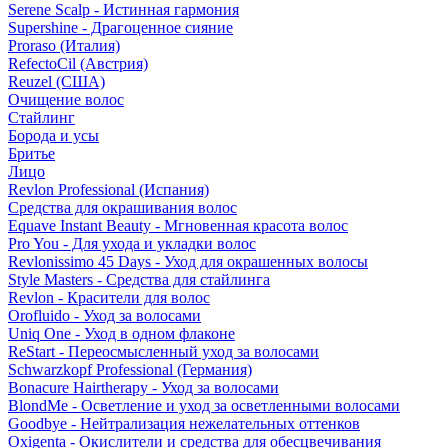
Serene Scalp - Истинная гармония
Supershine - Драгоценное сияние
Proraso (Италия)
RefectoCil (Австрия)
Reuzel (США)
Очищение волос
Стайлинг
Борода и усы
Бритье
Лицо
Revlon Professional (Испания)
Средства для окрашивания волос
Equave Instant Beauty - Мгновенная красота волос
Pro You - Для ухода и укладки волос
Revlonissimo 45 Days - Уход для окрашенных волосы
Style Masters - Средства для стайлинга
Revlon - Красители для волос
Orofluido - Уход за волосами
Uniq One - Уход в одном флаконе
ReStart - Переосмысленный уход за волосами
Schwarzkopf Professional (Германия)
Bonacure Hairtherapy - Уход за волосами
BlondMe - Осветление и уход за осветленными волосами
Goodbye - Нейтрализация нежелательных оттенков
Oxigenta - Окислители и средства для обесцвечивания