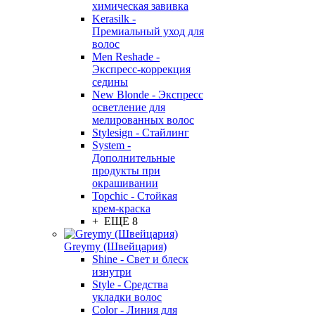
химическая завивка
Kerasilk -
Премиальный уход для
волос
Men Reshade -
Экспресс-коррекция
седины
New Blonde - Экспресс
осветление для
мелированных волос
Stylesign - Стайлинг
System -
Дополнительные
продукты при
окрашивании
Topchic - Стойкая
крем-краска
+ ЕЩЕ 8
Greymy (Швейцария)
Shine - Свет и блеск
изнутри
Style - Средства
укладки волос
Color - Линия для