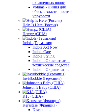
окрашенных волос
Volume - Линия для
объема, эластичности и
упругости
Help Is Here (Россия)
Hempz (США)
Indola (Германия)
Indola Act Now
Indola Care
Indola Styling
Indola - Окислители и
технические средства
Indola - Окрашивание
Invisibobble (Германия)
Johnson’s Baby (США)
K18 (США)
Kerastase (Франция)
Discipline -