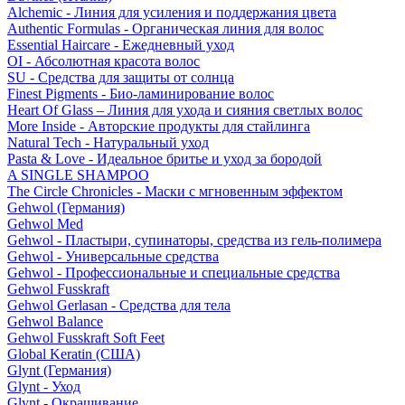
Alchemic - Линия для усиления и поддержания цвета
Authentic Formulas - Органическая линия для волос
Essential Haircare - Eжедневный уход
OI - Абсолютная красота волос
SU - Средства для защиты от солнца
Finest Pigments - Био-ламинирование волос
Heart Of Glass – Линия для ухода и сияния светлых волос
More Inside - Авторские продукты для стайлинга
Natural Tech - Натуральный уход
Pasta & Love - Идеальное бритье и уход за бородой
A SINGLE SHAMPOO
The Circle Chronicles - Маски с мгновенным эффектом
Gehwol (Германия)
Gehwol Med
Gehwol - Пластыри, супинаторы, средства из гель-полимера
Gehwol - Универсальные средства
Gehwol - Профессиональные и специальные средства
Gehwol Fusskraft
Gehwol Gerlasan - Средства для тела
Gehwol Balance
Gehwol Fusskraft Soft Feet
Global Keratin (США)
Glynt (Германия)
Glynt - Уход
Glynt - Окрашивание