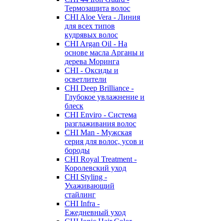
Термозащита волос
CHI Aloe Vera - Линия
для всех типов
кудрявых волос
CHI Argan Oil - На
основе масла Арганы и
дерева Моринга
CHI - Оксиды и
осветлители
CHI Deep Brilliance -
Глубокое увлажнение и
блеск
CHI Enviro - Система
разглаживания волос
CHI Man - Мужская
серия для волос, усов и
бороды
CHI Royal Treatment -
Королевский уход
CHI Styling -
Ухаживающий
стайлинг
CHI Infra -
Ежедневный уход