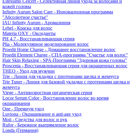
Estessimo Celcert - Селективная линия ухода за волосами и
кожей головы
Infinity Aurum Salon Care - Инновационная программа
"Абсолютное счастье"
IAU Infinity Aurum - Аромалиния
Lebel - Краска для волос
Materia OXY - Оксиданты
PH 4.7 - Восстанавливающая серия
Plia - Молекулярное моделирование волос
Proedit Home Charge - Домашнее восстановление волос
Proedit Element Charge - СПА-программа "Счастье для волос"
Hair Skin Relaxing - SPA-Программа "Здоровая кожа головы"
Proscenia - Восстанавливающая серия для окрашенных волос
THEO - Уход для мужчин
Trie - Линия для укладки с протеинами шелка и жемчуга
Trie Tuner - Линия для базовой укладки с протеинами шелка и
жемчуга
Viege - Антивозростная органическая серия
Locor Serum Color - Восстановление волос во время
окрашивания
One - Премиум уход
Luviona - Окрашивание и anti-age уход
Moii - Средства для волос и рук
Rufor - Бережное выпрямление волос
Londa (Германия)