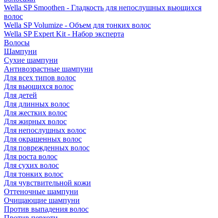
Wella SP Smoothen - Гладкость для непослушных вьющихся
волос
Wella SP Volumize - Объем для тонких волос
Wella SP Expert Kit - Набор эксперта
Волосы
Шампуни
Сухие шампуни
Антивозрастные шампуни
Для всех типов волос
Для вьющихся волос
Для детей
Для длинных волос
Для жестких волос
Для жирных волос
Для непослушных волос
Для окрашенных волос
Для поврежденных волос
Для роста волос
Для сухих волос
Для тонких волос
Для чувствительной кожи
Оттеночные шампуни
Очищающие шампуни
Против выпадения волос
Против перхоти