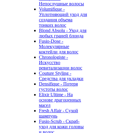
Непослушные волосы
Volumifique -
Уплотняющий уход для
создания объема
тонких волос
Blond Absolu - Уход для
любых граней блонда
Fusio-Dose -
Молекулярные
коктейли для волос
Chronologiste -
Искусство
ревитализации волос
Couture Styling -
Средства для укладки
Densifique - Потеря
густоты волос
Elixir Ultime - На
основе драгоценных
масел
Fresh Affair - Сухой
шампунь
Fusio-Scrub - Скраб-
уход для кожи головы
и волос