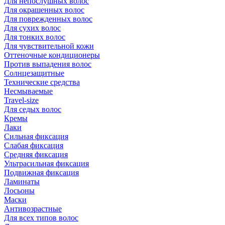
Для непослушных волос
Для окрашенных волос
Для поврежденных волос
Для сухих волос
Для тонких волос
Для чувствительной кожи
Оттеночные кондиционеры
Против выпадения волос
Солнцезащитные
Технические средства
Несмываемые
Travel-size
Для седых волос
Кремы
Лаки
Сильная фиксация
Слабая фиксация
Средняя фиксация
Ультрасильная фиксация
Подвижная фиксация
Ламинаты
Лосьоны
Маски
Антивозрастные
Для всех типов волос