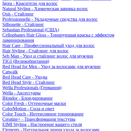
Igora - Красители для волос
Natural Styling - Химическая завивка волос
Osis - Стайлинг
Professionnelle - Укладочные средства для волос
Silhouette - Стайлинг
Sebastian Professional (США)
Cellophanes Hair Gloss - Тонирующая краска с эффектом
ламинирования
Hair Care - Профессиональный уход для волос
Hair Styling - Стайлинг для волос
Seb Man - Уход и стайлинг волос для мужчин
TIGI (Великобритания)
Bed Head for Men - Уход за волосами для мужчин
Catwalk
Bed Head Care - Уходы
Bed Head Style - Стайлинг
Wella Professionals (Германия)
Wella - Аксессуары
Blondor - Блондирование
Color Fresh - Оттеночные маски
ColorMotion - Сила и цвет
Color Touch - Интенсивное тонирование
Creatine+ - Трансформация текстуры
EIMI Styling - Настроение вашего стиля
Elements - Натуральная линия ухода за волосами