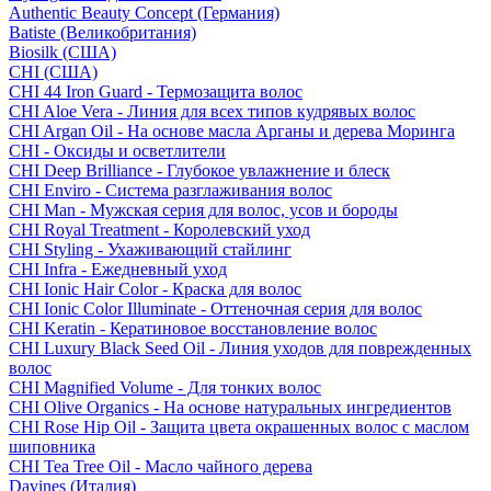
Authentic Beauty Concept (Германия)
Batiste (Великобритания)
Biosilk (США)
CHI (США)
CHI 44 Iron Guard - Термозащита волос
CHI Aloe Vera - Линия для всех типов кудрявых волос
CHI Argan Oil - На основе масла Арганы и дерева Моринга
CHI - Оксиды и осветлители
CHI Deep Brilliance - Глубокое увлажнение и блеск
CHI Enviro - Система разглаживания волос
CHI Man - Мужская серия для волос, усов и бороды
CHI Royal Treatment - Королевский уход
CHI Styling - Ухаживающий стайлинг
CHI Infra - Ежедневный уход
CHI Ionic Hair Color - Краска для волос
CHI Ionic Color Illuminate - Оттеночная серия для волос
CHI Keratin - Кератиновое восстановление волос
CHI Luxury Black Seed Oil - Линия уходов для поврежденных
волос
CHI Magnified Volume - Для тонких волос
CHI Olive Organics - На основе натуральных ингредиентов
CHI Rose Hip Oil - Защита цвета окрашенных волос с маслом
шиповника
CHI Tea Tree Oil - Масло чайного дерева
Davines (Италия)