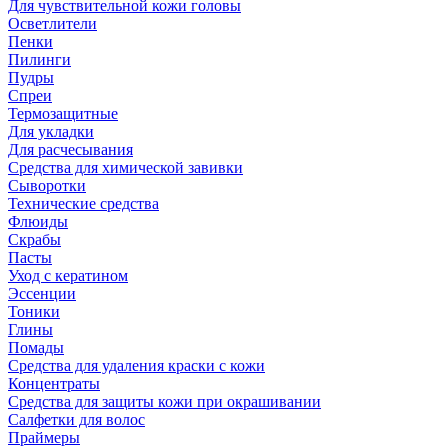
Для чувствительной кожи головы
Осветлители
Пенки
Пилинги
Пудры
Спреи
Термозащитные
Для укладки
Для расчесывания
Средства для химической завивки
Сыворотки
Технические средства
Флюиды
Скрабы
Пасты
Уход с кератином
Эссенции
Тоники
Глины
Помады
Средства для удаления краски с кожи
Концентраты
Средства для защиты кожи при окрашивании
Салфетки для волос
Праймеры