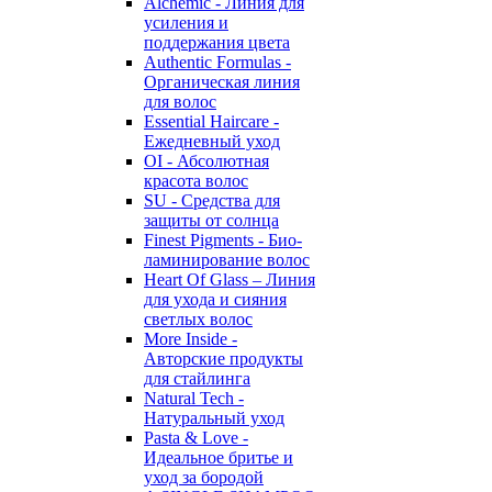
Alchemic - Линия для
усиления и
поддержания цвета
Authentic Formulas -
Органическая линия
для волос
Essential Haircare -
Eжедневный уход
OI - Абсолютная
красота волос
SU - Средства для
защиты от солнца
Finest Pigments - Био-
ламинирование волос
Heart Of Glass – Линия
для ухода и сияния
светлых волос
More Inside -
Авторские продукты
для стайлинга
Natural Tech -
Натуральный уход
Pasta & Love -
Идеальное бритье и
уход за бородой