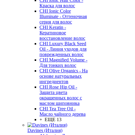
CHI Ionic Hair Color -
Краска для волос
CHI Ionic Color
Illuminate - Оттеночная
серия для волос
CHI Keratin -
Кератиновое
восстановление волос
CHI Luxury Black Seed
Oil - Линия уходов для
поврежденных волос
CHI Magnified Volume -
Для тонких волос
CHI Olive Organics - На
основе натуральных
ингредиентов
CHI Rose Hip Oil -
Защита цвета
окрашенных волос с
маслом шиповника
CHI Tea Tree Oil -
Масло чайного дерева
+ ЕЩЕ 13
Davines (Италия)