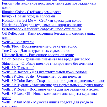
Fusion - Интенсивное восстановление для поврежденных
волос
Illumina Color - Стойкая крем-краска
Invigo - Новый уход за волосами
Koleston Perfect Me + - Стойкая краска для волос
Nutricurls - Уход для кудрявых и вьющихся волос
Performance - Классика современного стайлинга
Oil Reflections - Квинтэссенция блеска для сияния ваших
волос
Wella - Окислители
Wella°Plex - Восстановление структуры волос
True Grey - Для натуральных седых волос
Ultimate Repair - Роскошное восстановление
Color Renew - Удаление пигмента без вреда для волос
Shinefinity - Стойкое цветное глазирование без аммиака
Wella SP (Германия)
Wella SP Balance - Для чувствительной кожи головы
Wella SP Clear Scalp - Очищение против перхоти
Wella SP Color Save - Сохранение цвета для окрашенных волос
Wella SP Hydrate - Увлажнение для нормальных и сухих волос
Wella SP Repair - Восстановление для поврежденных волос
Wella SP Luxe Oil - Новая коллекция для защиты кератина
волос
Wella SP Just Men - Мужская линия средств для ухода за
волосами