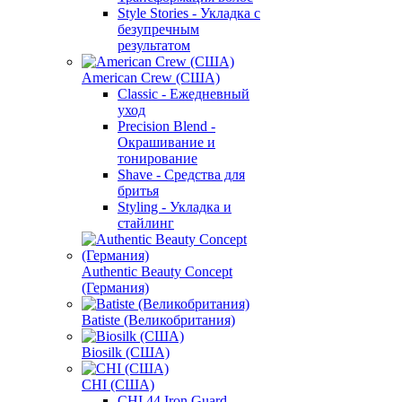
Style Stories - Укладка с
безупречным
результатом
American Crew (США)
Classic - Ежедневный
уход
Precision Blend -
Окрашивание и
тонирование
Shave - Средства для
бритья
Styling - Укладка и
стайлинг
Authentic Beauty Concept
(Германия)
Batiste (Великобритания)
Biosilk (США)
CHI (США)
CHI 44 Iron Guard -