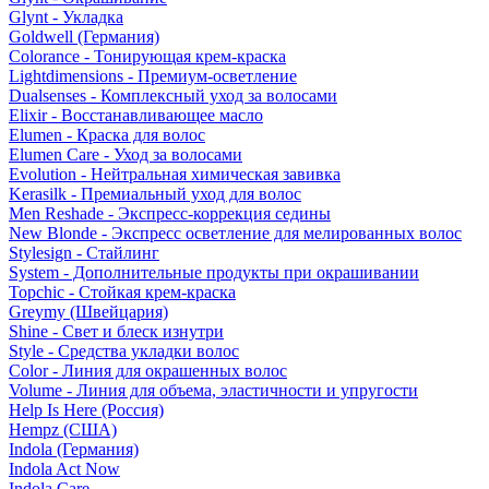
Glynt - Укладка
Goldwell (Германия)
Colorance - Тонирующая крем-краска
Lightdimensions - Премиум-осветление
Dualsenses - Комплексный уход за волосами
Elixir - Восстанавливающее масло
Elumen - Краска для волос
Elumen Care - Уход за волосами
Evolution - Нейтральная химическая завивка
Kerasilk - Премиальный уход для волос
Men Reshade - Экспресс-коррекция седины
New Blonde - Экспресс осветление для мелированных волос
Stylesign - Стайлинг
System - Дополнительные продукты при окрашивании
Topchic - Стойкая крем-краска
Greymy (Швейцария)
Shine - Свет и блеск изнутри
Style - Средства укладки волос
Color - Линия для окрашенных волос
Volume - Линия для объема, эластичности и упругости
Help Is Here (Россия)
Hempz (США)
Indola (Германия)
Indola Act Now
Indola Care