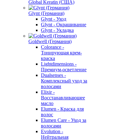
Global Keratin (США)
Glynt (Германия)
Glynt - Уход
Glynt - Окрашивание
Glynt - Укладка
Goldwell (Германия)
Colorance -
Тонирующая крем-
краска
Lightdimensions -
Премиум-осветление
Dualsenses -
Комплексный уход за
волосами
Elixir -
Восстанавливающее
масло
Elumen - Краска для
волос
Elumen Care - Уход за
волосами
Evolution -
Нейтральная