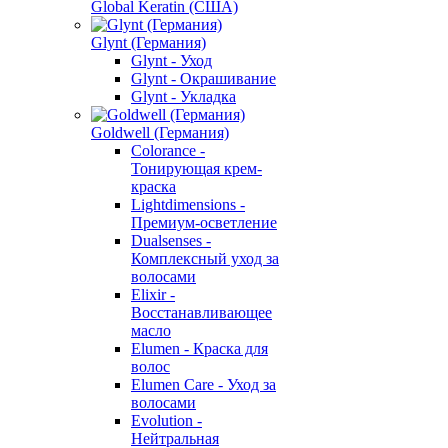
Global Keratin (США)
Glynt (Германия)
Glynt - Уход
Glynt - Окрашивание
Glynt - Укладка
Goldwell (Германия)
Colorance -
Тонирующая крем-
краска
Lightdimensions -
Премиум-осветление
Dualsenses -
Комплексный уход за
волосами
Elixir -
Восстанавливающее
масло
Elumen - Краска для
волос
Elumen Care - Уход за
волосами
Evolution -
Нейтральная