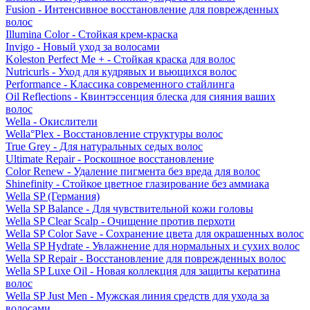
Fusion - Интенсивное восстановление для поврежденных
волос
Illumina Color - Стойкая крем-краска
Invigo - Новый уход за волосами
Koleston Perfect Me + - Стойкая краска для волос
Nutricurls - Уход для кудрявых и вьющихся волос
Performance - Классика современного стайлинга
Oil Reflections - Квинтэссенция блеска для сияния ваших
волос
Wella - Окислители
Wella°Plex - Восстановление структуры волос
True Grey - Для натуральных седых волос
Ultimate Repair - Роскошное восстановление
Color Renew - Удаление пигмента без вреда для волос
Shinefinity - Стойкое цветное глазирование без аммиака
Wella SP (Германия)
Wella SP Balance - Для чувствительной кожи головы
Wella SP Clear Scalp - Очищение против перхоти
Wella SP Color Save - Сохранение цвета для окрашенных волос
Wella SP Hydrate - Увлажнение для нормальных и сухих волос
Wella SP Repair - Восстановление для поврежденных волос
Wella SP Luxe Oil - Новая коллекция для защиты кератина
волос
Wella SP Just Men - Мужская линия средств для ухода за
волосами