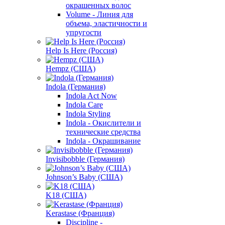
окрашенных волос
Volume - Линия для
объема, эластичности и
упругости
Help Is Here (Россия)
Hempz (США)
Indola (Германия)
Indola Act Now
Indola Care
Indola Styling
Indola - Окислители и
технические средства
Indola - Окрашивание
Invisibobble (Германия)
Johnson’s Baby (США)
K18 (США)
Kerastase (Франция)
Discipline -