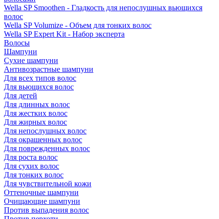
Wella SP Smoothen - Гладкость для непослушных вьющихся
волос
Wella SP Volumize - Объем для тонких волос
Wella SP Expert Kit - Набор эксперта
Волосы
Шампуни
Сухие шампуни
Антивозрастные шампуни
Для всех типов волос
Для вьющихся волос
Для детей
Для длинных волос
Для жестких волос
Для жирных волос
Для непослушных волос
Для окрашенных волос
Для поврежденных волос
Для роста волос
Для сухих волос
Для тонких волос
Для чувствительной кожи
Оттеночные шампуни
Очищающие шампуни
Против выпадения волос
Против перхоти