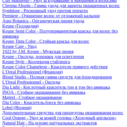
Curl Manifesto - Уход за кудрявыми и вьющимися волосами
Chroma Absolu - Гамма ухода для защиты окрашенных волос
Symbiose - Роскошный уход против перхоти
Premiere - Очищение волос от отложений кальция
Aura Botanica - Органическая линия ухода
Keune (Голландия)
Keune Semi Color - Полуперманентная краска для волос без
аммиака
Keune Tinta Color - Стойкая краска для волос
Keune Care - Уход
1922 by J.M. Keune - Мужская линия
Keune - Оксиды, порошки для осветления
Keune Style - Коллекция стайлинга
Keune Color Chameleon - Красители прямого действия
L'Oreal Professionnel (Франция)
Blond Studio - Полная гамма средств для блондирования
L'Oreal Professionnel - Оксиды
Dia Light - Кислотный краситель тон в тон без аммиака
INOA - Стойкое окрашивание без аммиака
Majirel - Стойкое окрашивание
Dia Color - Краситель-блеск без аммиака
Lebel (Япония)
Дополнительные средства для процедуры окрашивания волос
Cool Orange - Уход за кожей головы «Холодный апельсин»
Natural Hair - На основе натуральных экстрактов