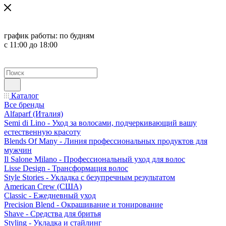
график работы:
по будням
с 11:00 до 18:00
Каталог
Все бренды
Alfaparf (Италия)
Semi di Lino - Уход за волосами, подчеркивающий вашу
естественную красоту
Blends Of Many - Линия профессиональных продуктов для
мужчин
Il Salone Milano - Профессиональный уход для волос
Lisse Design - Трансформация волос
Style Stories - Укладка с безупречным результатом
American Crew (США)
Classic - Ежедневный уход
Precision Blend - Окрашивание и тонирование
Shave - Средства для бритья
Styling - Укладка и стайлинг