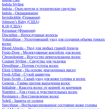
Indola Styling
Indola - Окислители и технические средства
Indola - Окрашивание
Invisibobble (Германия)
Johnson’s Baby (США)
K18 (США)
Kerastase (Франция)
Discipline - Непослушные волосы
Volumifique - Уплотняющий уход для создания объема тонких
волос
Blond Absolu - Уход для любых граней блонда
Fusio-Dose - Молекулярные коктейли для волос
Chronologiste - Искусство ревитализации волос
Couture Styling - Средства для укладки
Densifique - Потеря густоты волос
Elixir Ultime - На основе драгоценных масел
Fresh Affair - Сухой шампунь
Fusio-Scrub - Скраб-уход для кожи головы и волос
Genesis - Гамма против выпадения волос
Initialiste - Красота волос от корней до кончиков
Nutritive - Для сухих и чувствительных волос
Resistance - Восстановление волос
Soleil - Защита от солнца
Specifique - Несбалансированное состояние кожи головы