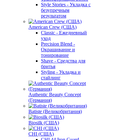
Style Stories - Укладка с
безупречным
результатом
American Crew (США)
Classic - Ежедневный
уход
Precision Blend -
Окрашивание и
тонирование
Shave - Средства для
бритья
Styling - Укладка и
стайлинг
Authentic Beauty Concept
(Германия)
Batiste (Великобритания)
Biosilk (США)
CHI (США)
CHI 44 Iron Guard -