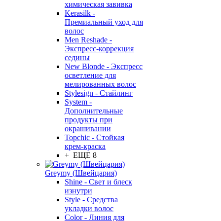
химическая завивка
Kerasilk -
Премиальный уход для
волос
Men Reshade -
Экспресс-коррекция
седины
New Blonde - Экспресс
осветление для
мелированных волос
Stylesign - Стайлинг
System -
Дополнительные
продукты при
окрашивании
Topchic - Стойкая
крем-краска
+ ЕЩЕ 8
Greymy (Швейцария)
Shine - Свет и блеск
изнутри
Style - Средства
укладки волос
Color - Линия для