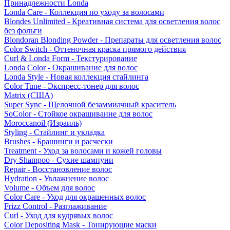
Принадлежности Londa
Londa Care - Коллекция по уходу за волосами
Blondes Unlimited - Креативная система для осветления волос
без фольги
Blondoran Blonding Powder - Препараты для осветления волос
Color Switch - Оттеночная краска прямого действия
Curl & Londa Form - Текстурирование
Londa Color - Окрашивание для волос
Londa Style - Новая коллекция стайлинга
Color Tune - Экспресс-тонер для волос
Matrix (США)
Super Sync - Щелочной безаммиачный краситель
SoColor - Стойкое окрашивание для волос
Moroccanoil (Израиль)
Styling - Стайлинг и укладка
Brushes - Брашинги и расчески
Treatment - Уход за волосами и кожей головы
Dry Shampoo - Сухие шампуни
Repair - Восстановление волос
Hydration - Увлажнение волос
Volume - Объем для волос
Color Care - Уход для окрашенных волос
Frizz Control - Разглаживание
Curl - Уход для кудрявых волос
Color Depositing Mask - Тонирующие маски