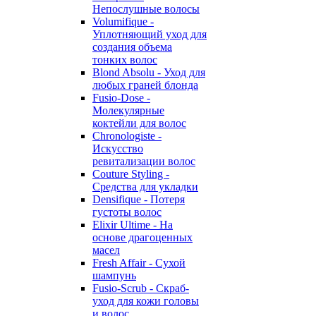
Непослушные волосы
Volumifique -
Уплотняющий уход для
создания объема
тонких волос
Blond Absolu - Уход для
любых граней блонда
Fusio-Dose -
Молекулярные
коктейли для волос
Chronologiste -
Искусство
ревитализации волос
Couture Styling -
Средства для укладки
Densifique - Потеря
густоты волос
Elixir Ultime - На
основе драгоценных
масел
Fresh Affair - Сухой
шампунь
Fusio-Scrub - Скраб-
уход для кожи головы
и волос