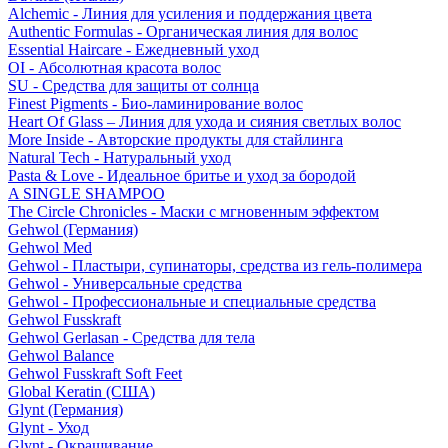
Alchemic - Линия для усиления и поддержания цвета
Authentic Formulas - Органическая линия для волос
Essential Haircare - Eжедневный уход
OI - Абсолютная красота волос
SU - Средства для защиты от солнца
Finest Pigments - Био-ламинирование волос
Heart Of Glass – Линия для ухода и сияния светлых волос
More Inside - Авторские продукты для стайлинга
Natural Tech - Натуральный уход
Pasta & Love - Идеальное бритье и уход за бородой
A SINGLE SHAMPOO
The Circle Chronicles - Маски с мгновенным эффектом
Gehwol (Германия)
Gehwol Med
Gehwol - Пластыри, супинаторы, средства из гель-полимера
Gehwol - Универсальные средства
Gehwol - Профессиональные и специальные средства
Gehwol Fusskraft
Gehwol Gerlasan - Средства для тела
Gehwol Balance
Gehwol Fusskraft Soft Feet
Global Keratin (США)
Glynt (Германия)
Glynt - Уход
Glynt - Окрашивание