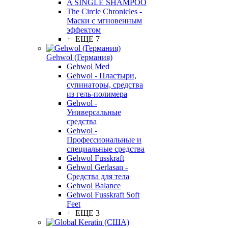
A SINGLE SHAMPOO
The Circle Chronicles -
Маски с мгновенным
эффектом
+ ЕЩЕ 7
Gehwol (Германия)
Gehwol Med
Gehwol - Пластыри,
супинаторы, средства
из гель-полимера
Gehwol -
Универсальные
средства
Gehwol -
Профессиональные и
специальные средства
Gehwol Fusskraft
Gehwol Gerlasan -
Средства для тела
Gehwol Balance
Gehwol Fusskraft Soft
Feet
+ ЕЩЕ 3