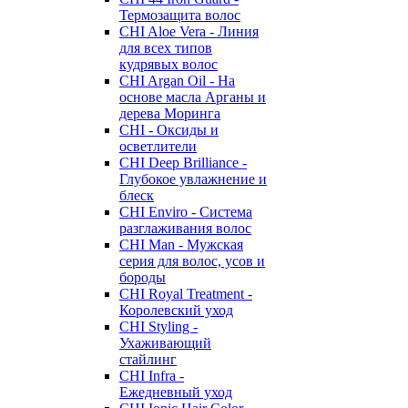
Термозащита волос
CHI Aloe Vera - Линия
для всех типов
кудрявых волос
CHI Argan Oil - На
основе масла Арганы и
дерева Моринга
CHI - Оксиды и
осветлители
CHI Deep Brilliance -
Глубокое увлажнение и
блеск
CHI Enviro - Система
разглаживания волос
CHI Man - Мужская
серия для волос, усов и
бороды
CHI Royal Treatment -
Королевский уход
CHI Styling -
Ухаживающий
стайлинг
CHI Infra -
Ежедневный уход