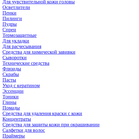
Для чувствительной кожи головы
Осветлители
Пенки
Пилинги
Пудры
Спреи
Термозащитные
Для укладки
Для расчесывания
Средства для химической завивки
Сыворотки
Технические средства
Флюиды
Скрабы
Пасты
Уход с кератином
Эссенции
Тоники
Глины
Помады
Средства для удаления краски с кожи
Концентраты
Средства для защиты кожи при окрашивании
Салфетки для волос
Праймеры