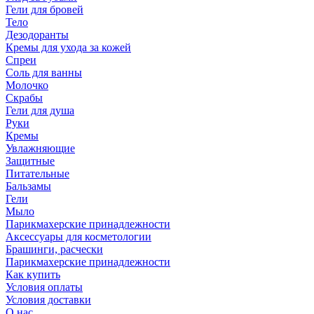
Гели для бровей
Тело
Дезодоранты
Кремы для ухода за кожей
Спреи
Соль для ванны
Молочко
Скрабы
Гели для душа
Руки
Кремы
Увлажняющие
Защитные
Питательные
Бальзамы
Гели
Мыло
Парикмахерские принадлежности
Аксессуары для косметологии
Брашинги, расчески
Парикмахерские принадлежности
Как купить
Условия оплаты
Условия доставки
О нас