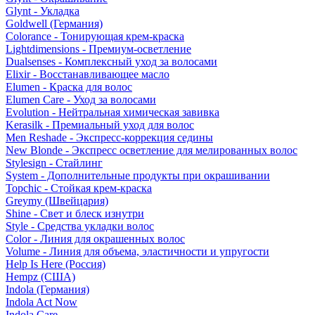
Glynt - Укладка
Goldwell (Германия)
Colorance - Тонирующая крем-краска
Lightdimensions - Премиум-осветление
Dualsenses - Комплексный уход за волосами
Elixir - Восстанавливающее масло
Elumen - Краска для волос
Elumen Care - Уход за волосами
Evolution - Нейтральная химическая завивка
Kerasilk - Премиальный уход для волос
Men Reshade - Экспресс-коррекция седины
New Blonde - Экспресс осветление для мелированных волос
Stylesign - Стайлинг
System - Дополнительные продукты при окрашивании
Topchic - Стойкая крем-краска
Greymy (Швейцария)
Shine - Свет и блеск изнутри
Style - Средства укладки волос
Color - Линия для окрашенных волос
Volume - Линия для объема, эластичности и упругости
Help Is Here (Россия)
Hempz (США)
Indola (Германия)
Indola Act Now
Indola Care