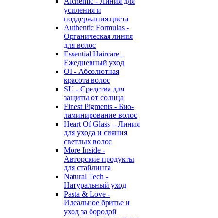
Alchemic - Линия для
усиления и
поддержания цвета
Authentic Formulas -
Органическая линия
для волос
Essential Haircare -
Eжедневный уход
OI - Абсолютная
красота волос
SU - Средства для
защиты от солнца
Finest Pigments - Био-
ламинирование волос
Heart Of Glass – Линия
для ухода и сияния
светлых волос
More Inside -
Авторские продукты
для стайлинга
Natural Tech -
Натуральный уход
Pasta & Love -
Идеальное бритье и
уход за бородой