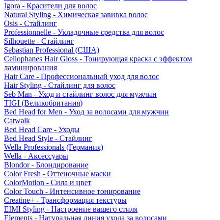
Igora - Красители для волос
Natural Styling - Химическая завивка волос
Osis - Стайлинг
Professionnelle - Укладочные средства для волос
Silhouette - Стайлинг
Sebastian Professional (США)
Cellophanes Hair Gloss - Тонирующая краска с эффектом
ламинирования
Hair Care - Профессиональный уход для волос
Hair Styling - Стайлинг для волос
Seb Man - Уход и стайлинг волос для мужчин
TIGI (Великобритания)
Bed Head for Men - Уход за волосами для мужчин
Catwalk
Bed Head Care - Уходы
Bed Head Style - Стайлинг
Wella Professionals (Германия)
Wella - Аксессуары
Blondor - Блондирование
Color Fresh - Оттеночные маски
ColorMotion - Сила и цвет
Color Touch - Интенсивное тонирование
Creatine+ - Трансформация текстуры
EIMI Styling - Настроение вашего стиля
Elements - Натуральная линия ухода за волосами