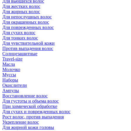
Для вьющихся волос
Для жестких волос
Для жирных волос
Для непослушных волос
Для окрашенных волос
Для поврежденных волос
Для сухих волос
Для тонких волос
Для чувствительной кожи
Против выпадения волос
Солнцезащитные
Travel-size
Масла
Молочко
Муссы
Наборы
Окислители
Ампулы
Восстановление волос
Для густоты и объема волос
При химической обработке
Для сухих и поврежденных волос
Рост волос, против выпадения
Укрепление волос
Для жирной кожи головы