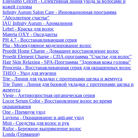
Estessimo Celcert - Селективная линия ухода за волосами и
кожей головы
Infinity Aurum Salon Care - Инновационная программа
"Абсолютное счастье"
IAU Infinity Aurum - Аромалиния
Lebel - Краска для волос
Materia OXY - Оксиданты
PH 4.7 - Восстанавливающая серия
Plia - Молекулярное моделирование волос
Proedit Home Charge - Домашнее восстановление волос
Proedit Element Charge - СПА-программа "Счастье для волос"
Hair Skin Relaxing - SPA-Программа "Здоровая кожа головы"
Proscenia - Восстанавливающая серия для окрашенных волос
THEO - Уход для мужчин
Trie - Линия для укладки с протеинами шелка и жемчуга
Trie Tuner - Линия для базовой укладки с протеинами шелка и
жемчуга
Viege - Антивозростная органическая серия
Locor Serum Color - Восстановление волос во время
окрашивания
One - Премиум уход
Luviona - Окрашивание и anti-age уход
Moii - Средства для волос и рук
Rufor - Бережное выпрямление волос
Londa (Германия)