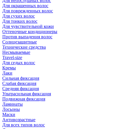
Для непослушных волос
Для окрашенных волос
Для поврежденных волос
Для сухих волос
Для тонких волос
Для чувствительной кожи
Оттеночные кондиционеры
Против выпадения волос
Солнцезащитные
Технические средства
Несмываемые
Travel-size
Для седых волос
Кремы
Лаки
Сильная фиксация
Слабая фиксация
Средняя фиксация
Ультрасильная фиксация
Подвижная фиксация
Ламинаты
Лосьоны
Маски
Антивозрастные
Для всех типов волос