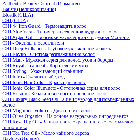
Authentic Beauty Concept (Германия)
Batiste (Великобритания)
Biosilk (США)
CHI (США)
CHI 44 Iron Guard - Термозащита волос
CHI Aloe Vera - Линия для всех типов кудрявых волос
CHI Argan Oil - На основе масла Арганы и дерева Моринга
CHI - Оксиды и осветлители
CHI Deep Brilliance - Глубокое увлажнение и блеск
CHI Enviro - Система разглаживания волос
CHI Man - Мужская серия для волос, усов и бороды
CHI Royal Treatment - Королевский уход
CHI Styling - Ухаживающий стайлинг
CHI Infra - Ежедневный уход
CHI Ionic Hair Color - Краска для волос
CHI Ionic Color Illuminate - Оттеночная серия для волос
CHI Keratin - Кератиновое восстановление волос
CHI Luxury Black Seed Oil - Линия уходов для поврежденных
волос
CHI Magnified Volume - Для тонких волос
CHI Olive Organics - На основе натуральных ингредиентов
CHI Rose Hip Oil - Защита цвета окрашенных волос с маслом
шиповника
CHI Tea Tree Oil - Масло чайного дерева
Davines (Италия)