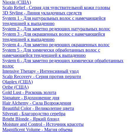
Nioxin (США)
Scalp Relief - Серия для чувствительной кожи головы
3D Styling - Линия укладочных средств
System 1 - Для натуральных волос с намечающейся
тенденцией к выпадению
System 2 - Для заметно редеющих натуральных волос
System 3 - Для окрашенных волос с намечающейся
тенденцией к выпадению
System 4 - Для заметно редеющих окрашенных волос
System 5 - Для химически обработанных волос с
намечающейся тенденцией к выпадению
System 6 - Для заметно редеющих химически обработанных
волос
Intensive Therapy - Интенсивный уход
Scalp Recovery - Серия против перхоти
Olaplex (США)
Oribe (США)
Gold Lust - Роскошь золота
Signature - Вдохновение дня
Hair Alchemy - Сила Возрождения
Beautiful Color - Великолепие цвета
Silverati - Благородство серебра
Bright Blonde - Яркий блонд
Moisture and Control - Источник красоты
Magnificent Volume - Магия объема