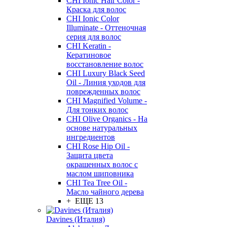
CHI Ionic Hair Color -
Краска для волос
CHI Ionic Color
Illuminate - Оттеночная
серия для волос
CHI Keratin -
Кератиновое
восстановление волос
CHI Luxury Black Seed
Oil - Линия уходов для
поврежденных волос
CHI Magnified Volume -
Для тонких волос
CHI Olive Organics - На
основе натуральных
ингредиентов
CHI Rose Hip Oil -
Защита цвета
окрашенных волос с
маслом шиповника
CHI Tea Tree Oil -
Масло чайного дерева
+ ЕЩЕ 13
Davines (Италия)