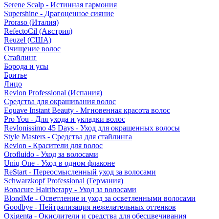
Serene Scalp - Истинная гармония
Supershine - Драгоценное сияние
Proraso (Италия)
RefectoCil (Австрия)
Reuzel (США)
Очищение волос
Стайлинг
Борода и усы
Бритье
Лицо
Revlon Professional (Испания)
Средства для окрашивания волос
Equave Instant Beauty - Мгновенная красота волос
Pro You - Для ухода и укладки волос
Revlonissimo 45 Days - Уход для окрашенных волосы
Style Masters - Средства для стайлинга
Revlon - Красители для волос
Orofluido - Уход за волосами
Uniq One - Уход в одном флаконе
ReStart - Переосмысленный уход за волосами
Schwarzkopf Professional (Германия)
Bonacure Hairtherapy - Уход за волосами
BlondMe - Осветление и уход за осветленными волосами
Goodbye - Нейтрализация нежелательных оттенков
Oxigenta - Окислители и средства для обесцвечивания