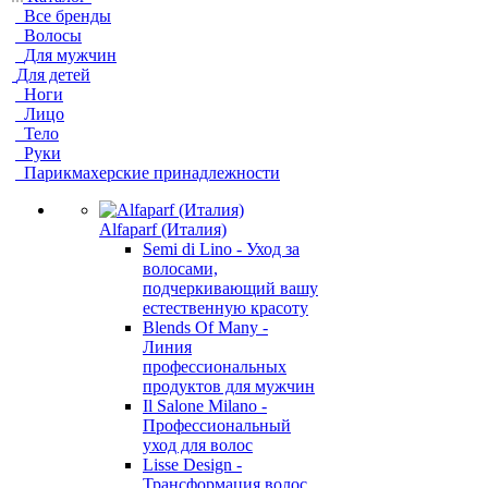
Все бренды
Волосы
Для мужчин
Для детей
Ноги
Лицо
Тело
Руки
Парикмахерские принадлежности
Alfaparf (Италия)
Semi di Lino - Уход за
волосами,
подчеркивающий вашу
естественную красоту
Blends Of Many -
Линия
профессиональных
продуктов для мужчин
Il Salone Milano -
Профессиональный
уход для волос
Lisse Design -
Трансформация волос