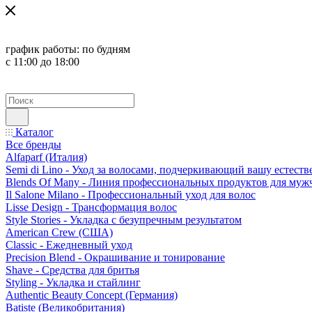
график работы:
по будням
с 11:00 до 18:00
Каталог
Все бренды
Alfaparf (Италия)
Semi di Lino - Уход за волосами, подчеркивающий вашу естест
Blends Of Many - Линия профессиональных продуктов для муж
Il Salone Milano - Профессиональный уход для волос
Lisse Design - Трансформация волос
Style Stories - Укладка с безупречным результатом
American Crew (США)
Classic - Ежедневный уход
Precision Blend - Окрашивание и тонирование
Shave - Средства для бритья
Styling - Укладка и стайлинг
Authentic Beauty Concept (Германия)
Batiste (Великобритания)