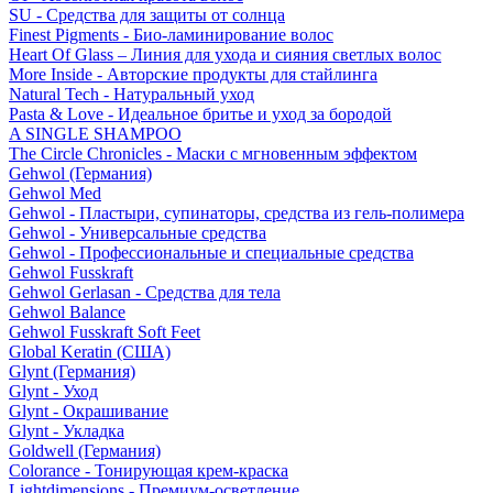
SU - Средства для защиты от солнца
Finest Pigments - Био-ламинирование волос
Heart Of Glass – Линия для ухода и сияния светлых волос
More Inside - Авторские продукты для стайлинга
Natural Tech - Натуральный уход
Pasta & Love - Идеальное бритье и уход за бородой
A SINGLE SHAMPOO
The Circle Chronicles - Маски с мгновенным эффектом
Gehwol (Германия)
Gehwol Med
Gehwol - Пластыри, супинаторы, средства из гель-полимера
Gehwol - Универсальные средства
Gehwol - Профессиональные и специальные средства
Gehwol Fusskraft
Gehwol Gerlasan - Средства для тела
Gehwol Balance
Gehwol Fusskraft Soft Feet
Global Keratin (США)
Glynt (Германия)
Glynt - Уход
Glynt - Окрашивание
Glynt - Укладка
Goldwell (Германия)
Colorance - Тонирующая крем-краска
Lightdimensions - Премиум-осветление