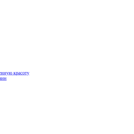
венную красоту
чин