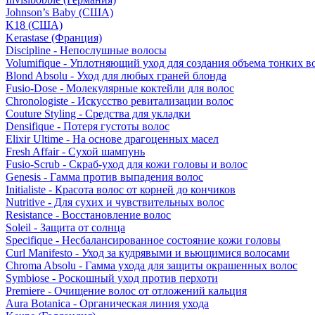
Johnson’s Baby (США)
K18 (США)
Kerastase (Франция)
Discipline - Непослушные волосы
Volumifique - Уплотняющий уход для создания объема тонких в
Blond Absolu - Уход для любых граней блонда
Fusio-Dose - Молекулярные коктейли для волос
Chronologiste - Искусство ревитализации волос
Couture Styling - Средства для укладки
Densifique - Потеря густоты волос
Elixir Ultime - На основе драгоценных масел
Fresh Affair - Сухой шампунь
Fusio-Scrub - Скраб-уход для кожи головы и волос
Genesis - Гамма против выпадения волос
Initialiste - Красота волос от корней до кончиков
Nutritive - Для сухих и чувствительных волос
Resistance - Восстановление волос
Soleil - Защита от солнца
Specifique - Несбалансированное состояние кожи головы
Curl Manifesto - Уход за кудрявыми и вьющимися волосами
Chroma Absolu - Гамма ухода для защиты окрашенных волос
Symbiose - Роскошный уход против перхоти
Premiere - Очищение волос от отложений кальция
Aura Botanica - Органическая линия ухода