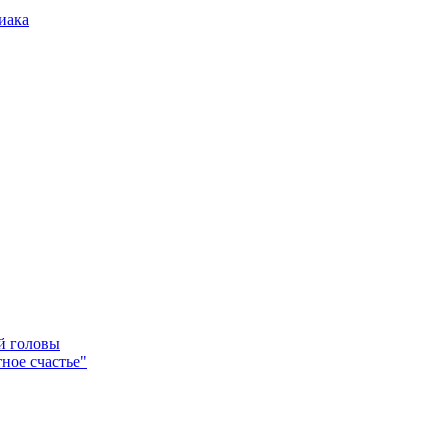
иака
ей головы
ное счастье"