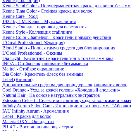
Keune (Голландия)
Keune Semi Color - Полуперманентная краска для волос без амм
Keune Tinta Color - Стойкая краска для волос
Keune Care - Уход
1922 by J.M. Keune - Мужская линия
Keune - Оксиды, порошки для осветления
Keune Style - Коллекция стайлинга
Keune Color Chameleon - Красители прямого действия
L'Oreal Professionnel (Франция)
Blond Studio - Полная гамма средств для блондирования
L'Oreal Professionnel - Оксиды
Dia Light - Кислотный краситель тон в тон без аммиака
INOA - Стойкое окрашивание без аммиака
Majirel - Стойкое окрашивание
Dia Color - Краситель-блеск без аммиака
Lebel (Япония)
Дополнительные средства для процедуры окрашивания волос
Cool Orange - Уход за кожей головы «Холодный апельсин»
Natural Hair - На основе натуральных экстрактов
Estessimo Celcert - Селективная линия ухода за волосами и кож
Infinity Aurum Salon Care - Инновационная программа "Абсолют
IAU Infinity Aurum - Аромалиния
Lebel - Краска для волос
Materia OXY - Оксиданты
PH 4.7 - Восстанавливающая серия