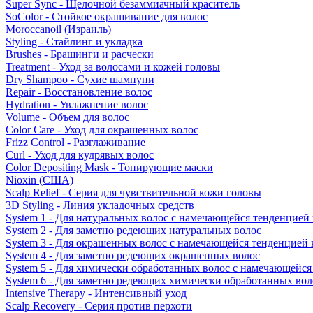
Super Sync - Щелочной безаммиачный краситель
SoColor - Стойкое окрашивание для волос
Moroccanoil (Израиль)
Styling - Стайлинг и укладка
Brushes - Брашинги и расчески
Treatment - Уход за волосами и кожей головы
Dry Shampoo - Сухие шампуни
Repair - Восстановление волос
Hydration - Увлажнение волос
Volume - Объем для волос
Color Care - Уход для окрашенных волос
Frizz Control - Разглаживание
Curl - Уход для кудрявых волос
Color Depositing Mask - Тонирующие маски
Nioxin (США)
Scalp Relief - Серия для чувствительной кожи головы
3D Styling - Линия укладочных средств
System 1 - Для натуральных волос с намечающейся тенденцией
System 2 - Для заметно редеющих натуральных волос
System 3 - Для окрашенных волос с намечающейся тенденцией
System 4 - Для заметно редеющих окрашенных волос
System 5 - Для химически обработанных волос с намечающейс
System 6 - Для заметно редеющих химически обработанных вол
Intensive Therapy - Интенсивный уход
Scalp Recovery - Серия против перхоти