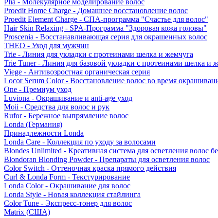
Plia - Молекулярное моделирование волос
Proedit Home Charge - Домашнее восстановление волос
Proedit Element Charge - СПА-программа "Счастье для волос"
Hair Skin Relaxing - SPA-Программа "Здоровая кожа головы"
Proscenia - Восстанавливающая серия для окрашенных волос
THEO - Уход для мужчин
Trie - Линия для укладки с протеинами шелка и жемчуга
Trie Tuner - Линия для базовой укладки с протеинами шелка и 
Viege - Антивозростная органическая серия
Locor Serum Color - Восстановление волос во время окрашиван
One - Премиум уход
Luviona - Окрашивание и anti-age уход
Moii - Средства для волос и рук
Rufor - Бережное выпрямление волос
Londa (Германия)
Принадлежности Londa
Londa Care - Коллекция по уходу за волосами
Blondes Unlimited - Креативная система для осветления волос б
Blondoran Blonding Powder - Препараты для осветления волос
Color Switch - Оттеночная краска прямого действия
Curl & Londa Form - Текстурирование
Londa Color - Окрашивание для волос
Londa Style - Новая коллекция стайлинга
Color Tune - Экспресс-тонер для волос
Matrix (США)