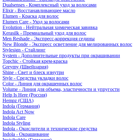
Dualsenses - Комплексный уход за волосами
Elixir - Восстанавливающее масло
Elumen - Краска для волос
Elumen Care - Уход за волосами
Evolution - Нейтральная химическая завивка
Kerasilk - Премиальный уход для волос
Men Reshade - Экспресс-коррекция седины
New Blonde - Экспресс осветление для мелированных волос
Stylesign - Стайлинг
System - Дополнительные продукты при окрашивании
Topchic - Стойкая крем-краска
Greymy (Швейцария)
Shine - Свет и блеск изнутри
Style - Средства укладки волос
Color - Линия для окрашенных волос
Volume - Линия для объема, эластичности и упругости
Help Is Here (Россия)
Hempz (США)
Indola (Германия)
Indola Act Now
Indola Care
Indola Styling
Indola - Окислители и технические средства
Indola - Окрашивание
Invisibobble (Германия)