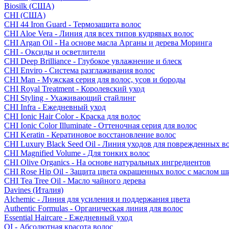
Biosilk (США)
CHI (США)
CHI 44 Iron Guard - Термозащита волос
CHI Aloe Vera - Линия для всех типов кудрявых волос
CHI Argan Oil - На основе масла Арганы и дерева Моринга
CHI - Оксиды и осветлители
CHI Deep Brilliance - Глубокое увлажнение и блеск
CHI Enviro - Система разглаживания волос
CHI Man - Мужская серия для волос, усов и бороды
CHI Royal Treatment - Королевский уход
CHI Styling - Ухаживающий стайлинг
CHI Infra - Ежедневный уход
CHI Ionic Hair Color - Краска для волос
CHI Ionic Color Illuminate - Оттеночная серия для волос
CHI Keratin - Кератиновое восстановление волос
CHI Luxury Black Seed Oil - Линия уходов для поврежденных в
CHI Magnified Volume - Для тонких волос
CHI Olive Organics - На основе натуральных ингредиентов
CHI Rose Hip Oil - Защита цвета окрашенных волос с маслом 
CHI Tea Tree Oil - Масло чайного дерева
Davines (Италия)
Alchemic - Линия для усиления и поддержания цвета
Authentic Formulas - Органическая линия для волос
Essential Haircare - Eжедневный уход
OI - Абсолютная красота волос