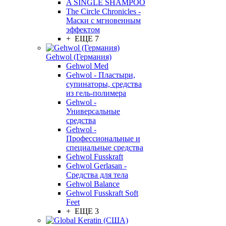
A SINGLE SHAMPOO
The Circle Chronicles -
Маски с мгновенным
эффектом
+ ЕЩЕ 7
Gehwol (Германия)
Gehwol Med
Gehwol - Пластыри,
супинаторы, средства
из гель-полимера
Gehwol -
Универсальные
средства
Gehwol -
Профессиональные и
специальные средства
Gehwol Fusskraft
Gehwol Gerlasan -
Средства для тела
Gehwol Balance
Gehwol Fusskraft Soft
Feet
+ ЕЩЕ 3