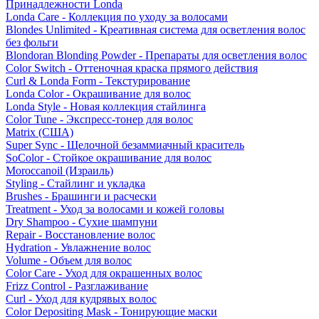
Принадлежности Londa
Londa Care - Коллекция по уходу за волосами
Blondes Unlimited - Креативная система для осветления волос
без фольги
Blondoran Blonding Powder - Препараты для осветления волос
Color Switch - Оттеночная краска прямого действия
Curl & Londa Form - Текстурирование
Londa Color - Окрашивание для волос
Londa Style - Новая коллекция стайлинга
Color Tune - Экспресс-тонер для волос
Matrix (США)
Super Sync - Щелочной безаммиачный краситель
SoColor - Стойкое окрашивание для волос
Moroccanoil (Израиль)
Styling - Стайлинг и укладка
Brushes - Брашинги и расчески
Treatment - Уход за волосами и кожей головы
Dry Shampoo - Сухие шампуни
Repair - Восстановление волос
Hydration - Увлажнение волос
Volume - Объем для волос
Color Care - Уход для окрашенных волос
Frizz Control - Разглаживание
Curl - Уход для кудрявых волос
Color Depositing Mask - Тонирующие маски