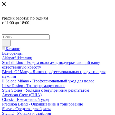
график работы:
по будням
с 11:00 до 18:00
Каталог
Все бренды
Alfaparf (Италия)
Semi di Lino - Уход за волосами, подчеркивающий вашу
естественную красоту
Blends Of Many - Линия профессиональных продуктов для
мужчин
Il Salone Milano - Профессиональный уход для волос
Lisse Design - Трансформация волос
Style Stories - Укладка с безупречным результатом
American Crew (США)
Classic - Ежедневный уход
Precision Blend - Окрашивание и тонирование
Shave - Средства для бритья
Styling - Укладка и стайлинг