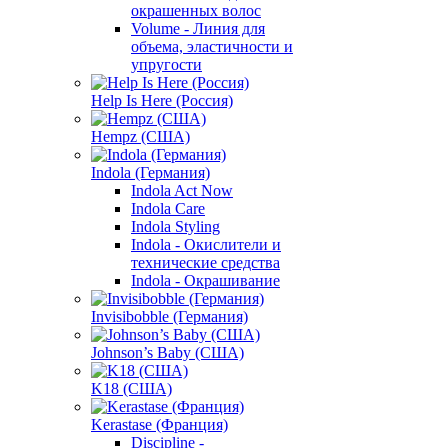
окрашенных волос
Volume - Линия для
объема, эластичности и
упругости
Help Is Here (Россия)
Hempz (США)
Indola (Германия)
Indola Act Now
Indola Care
Indola Styling
Indola - Окислители и
технические средства
Indola - Окрашивание
Invisibobble (Германия)
Johnson’s Baby (США)
K18 (США)
Kerastase (Франция)
Discipline -