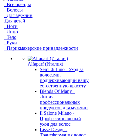
Все бренды
Волосы
Для мужчин
Для детей
Ноги
Лицо
Тело
Руки
Парикмахерские принадлежности
Alfaparf (Италия)
Semi di Lino - Уход за
волосами,
подчеркивающий вашу
естественную красоту
Blends Of Many -
Линия
профессиональных
продуктов для мужчин
Il Salone Milano -
Профессиональный
уход для волос
Lisse Design -
Трансформация волос