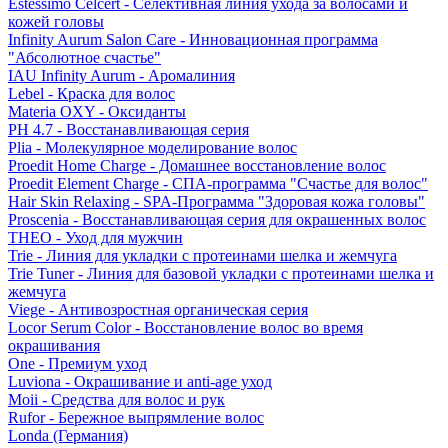
Estessimo Celcert - Селективная линия ухода за волосами и
кожей головы
Infinity Aurum Salon Care - Инновационная программа
"Абсолютное счастье"
IAU Infinity Aurum - Аромалиния
Lebel - Краска для волос
Materia OXY - Оксиданты
PH 4.7 - Восстанавливающая серия
Plia - Молекулярное моделирование волос
Proedit Home Charge - Домашнее восстановление волос
Proedit Element Charge - СПА-программа "Счастье для волос"
Hair Skin Relaxing - SPA-Программа "Здоровая кожа головы"
Proscenia - Восстанавливающая серия для окрашенных волос
THEO - Уход для мужчин
Trie - Линия для укладки с протеинами шелка и жемчуга
Trie Tuner - Линия для базовой укладки с протеинами шелка и
жемчуга
Viege - Антивозростная органическая серия
Locor Serum Color - Восстановление волос во время
окрашивания
One - Премиум уход
Luviona - Окрашивание и anti-age уход
Moii - Средства для волос и рук
Rufor - Бережное выпрямление волос
Londa (Германия)