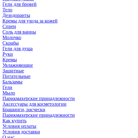
Гели для бровей
Тело
Дезодоранты
Кремы для ухода за кожей
Спреи
Соль для ванны
Молочко
Скрабы
Гели для душа
Руки
Кремы
Увлажняющие
Защитные
Питательные
Бальзамы
Гели
Мыло
Парикмахерские принадлежности
Аксессуары для косметологии
Брашинги, расчески
Парикмахерские принадлежности
Как купить
Условия оплаты
Условия доставки
О нас