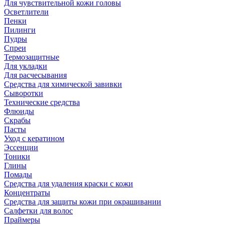
Для чувствительной кожи головы
Осветлители
Пенки
Пилинги
Пудры
Спреи
Термозащитные
Для укладки
Для расчесывания
Средства для химической завивки
Сыворотки
Технические средства
Флюиды
Скрабы
Пасты
Уход с кератином
Эссенции
Тоники
Глины
Помады
Средства для удаления краски с кожи
Концентраты
Средства для защиты кожи при окрашивании
Салфетки для волос
Праймеры