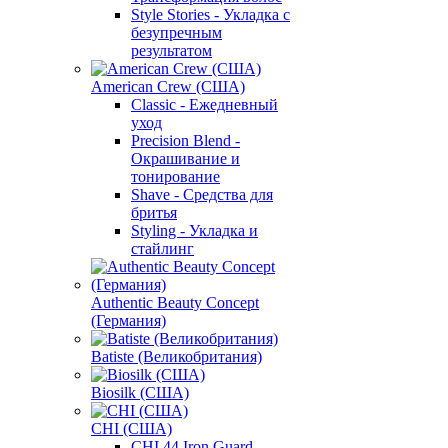
Style Stories - Укладка с
безупречным
результатом
American Crew (США)
Classic - Ежедневный
уход
Precision Blend -
Окрашивание и
тонирование
Shave - Средства для
бритья
Styling - Укладка и
стайлинг
Authentic Beauty Concept
(Германия)
Batiste (Великобритания)
Biosilk (США)
CHI (США)
CHI 44 Iron Guard -