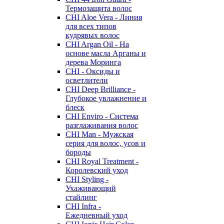
Термозащита волос
CHI Aloe Vera - Линия
для всех типов
кудрявых волос
CHI Argan Oil - На
основе масла Арганы и
дерева Моринга
CHI - Оксиды и
осветлители
CHI Deep Brilliance -
Глубокое увлажнение и
блеск
CHI Enviro - Система
разглаживания волос
CHI Man - Мужская
серия для волос, усов и
бороды
CHI Royal Treatment -
Королевский уход
CHI Styling -
Ухаживающий
стайлинг
CHI Infra -
Ежедневный уход