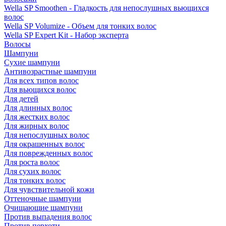
Wella SP Smoothen - Гладкость для непослушных вьющихся
волос
Wella SP Volumize - Объем для тонких волос
Wella SP Expert Kit - Набор эксперта
Волосы
Шампуни
Сухие шампуни
Антивозрастные шампуни
Для всех типов волос
Для вьющихся волос
Для детей
Для длинных волос
Для жестких волос
Для жирных волос
Для непослушных волос
Для окрашенных волос
Для поврежденных волос
Для роста волос
Для сухих волос
Для тонких волос
Для чувствительной кожи
Оттеночные шампуни
Очищающие шампуни
Против выпадения волос
Против перхоти