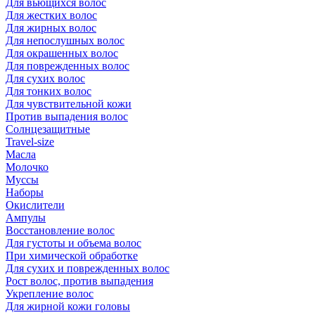
Для вьющихся волос
Для жестких волос
Для жирных волос
Для непослушных волос
Для окрашенных волос
Для поврежденных волос
Для сухих волос
Для тонких волос
Для чувствительной кожи
Против выпадения волос
Солнцезащитные
Travel-size
Масла
Молочко
Муссы
Наборы
Окислители
Ампулы
Восстановление волос
Для густоты и объема волос
При химической обработке
Для сухих и поврежденных волос
Рост волос, против выпадения
Укрепление волос
Для жирной кожи головы