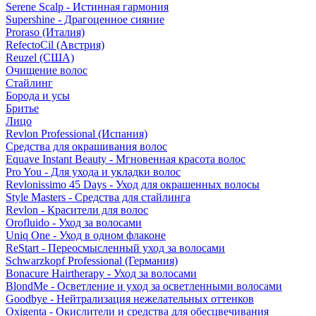
Serene Scalp - Истинная гармония
Supershine - Драгоценное сияние
Proraso (Италия)
RefectoCil (Австрия)
Reuzel (США)
Очищение волос
Стайлинг
Борода и усы
Бритье
Лицо
Revlon Professional (Испания)
Средства для окрашивания волос
Equave Instant Beauty - Мгновенная красота волос
Pro You - Для ухода и укладки волос
Revlonissimo 45 Days - Уход для окрашенных волосы
Style Masters - Средства для стайлинга
Revlon - Красители для волос
Orofluido - Уход за волосами
Uniq One - Уход в одном флаконе
ReStart - Переосмысленный уход за волосами
Schwarzkopf Professional (Германия)
Bonacure Hairtherapy - Уход за волосами
BlondMe - Осветление и уход за осветленными волосами
Goodbye - Нейтрализация нежелательных оттенков
Oxigenta - Окислители и средства для обесцвечивания