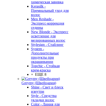
химическая завивка
Kerasilk -
Премиальный уход для
волос
Men Reshade -
Экспресс-коррекция
седины
New Blonde - Экспресс
осветление для
мелированных волос
Stylesign - Стайлинг
System -
Дополнительные
продукты при
окрашивании
Topchic - Стойкая
крем-краска
+ ЕЩЕ 8
Greymy (Швейцария)
Shine - Свет и блеск
изнутри
Style - Средства
укладки волос
Color - Линия для