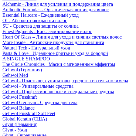
Alchemic - Линия для усиления и поддержания цвета
Authentic Formulas - Органическая линия для волос
Essential Haircare - Eжедневный уход
OI - Абсолютная красота волос
SU - Средства для защиты от солнца
Finest Pigments - Био-ламинирование волос
Heart Of Glass – Линия для ухода и сияния светлых волос
More Inside - Авторские продукты для стайлинга
Natural Tech - Натуральный уход
Pasta & Love - Идеальное бритье и уход за бородой
A SINGLE SHAMPOO
The Circle Chronicles - Маски с мгновенным эффектом
Gehwol (Германия)
Gehwol Med
Gehwol - Пластыри, супинаторы, средства из гель-полимера
Gehwol - Универсальные средства
Gehwol - Профессиональные и специальные средства
Gehwol Fusskraft
Gehwol Gerlasan - Средства для тела
Gehwol Balance
Gehwol Fusskraft Soft Feet
Global Keratin (США)
Glynt (Германия)
Glynt - Уход
Glynt - Окрашивание