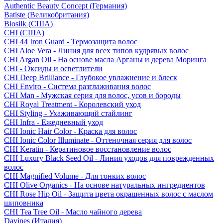
Authentic Beauty Concept (Германия)
Batiste (Великобритания)
Biosilk (США)
CHI (США)
CHI 44 Iron Guard - Термозащита волос
CHI Aloe Vera - Линия для всех типов кудрявых волос
CHI Argan Oil - На основе масла Арганы и дерева Моринга
CHI - Оксиды и осветлители
CHI Deep Brilliance - Глубокое увлажнение и блеск
CHI Enviro - Система разглаживания волос
CHI Man - Мужская серия для волос, усов и бороды
CHI Royal Treatment - Королевский уход
CHI Styling - Ухаживающий стайлинг
CHI Infra - Ежедневный уход
CHI Ionic Hair Color - Краска для волос
CHI Ionic Color Illuminate - Оттеночная серия для волос
CHI Keratin - Кератиновое восстановление волос
CHI Luxury Black Seed Oil - Линия уходов для поврежденных
волос
CHI Magnified Volume - Для тонких волос
CHI Olive Organics - На основе натуральных ингредиентов
CHI Rose Hip Oil - Защита цвета окрашенных волос с маслом
шиповника
CHI Tea Tree Oil - Масло чайного дерева
Davines (Италия)