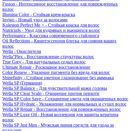
Fusion - Интенсивное восстановление для поврежденных
волос
Illumina Color - Стойкая крем-краска
Invigo - Новый уход за волосами
Koleston Perfect Me + - Стойкая краска для волос
Nutricurls - Уход для кудрявых и вьющихся волос
Performance - Классика современного стайлинга
Oil Reflections - Квинтэссенция блеска для сияния ваших
волос
Wella - Окислители
Wella°Plex - Восстановление структуры волос
True Grey - Для натуральных седых волос
Ultimate Repair - Роскошное восстановление
Color Renew - Удаление пигмента без вреда для волос
Shinefinity - Стойкое цветное глазирование без аммиака
Wella SP (Германия)
Wella SP Balance - Для чувствительной кожи головы
Wella SP Clear Scalp - Очищение против перхоти
Wella SP Color Save - Сохранение цвета для окрашенных волос
Wella SP Hydrate - Увлажнение для нормальных и сухих волос
Wella SP Repair - Восстановление для поврежденных волос
Wella SP Luxe Oil - Новая коллекция для защиты кератина
волос
Wella SP Just Men - Мужская линия средств для ухода за
волосами