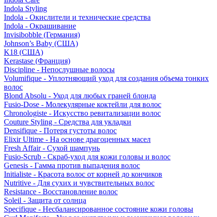
Indola Styling
Indola - Окислители и технические средства
Indola - Окрашивание
Invisibobble (Германия)
Johnson’s Baby (США)
K18 (США)
Kerastase (Франция)
Discipline - Непослушные волосы
Volumifique - Уплотняющий уход для создания объема тонких
волос
Blond Absolu - Уход для любых граней блонда
Fusio-Dose - Молекулярные коктейли для волос
Chronologiste - Искусство ревитализации волос
Couture Styling - Средства для укладки
Densifique - Потеря густоты волос
Elixir Ultime - На основе драгоценных масел
Fresh Affair - Сухой шампунь
Fusio-Scrub - Скраб-уход для кожи головы и волос
Genesis - Гамма против выпадения волос
Initialiste - Красота волос от корней до кончиков
Nutritive - Для сухих и чувствительных волос
Resistance - Восстановление волос
Soleil - Защита от солнца
Specifique - Несбалансированное состояние кожи головы