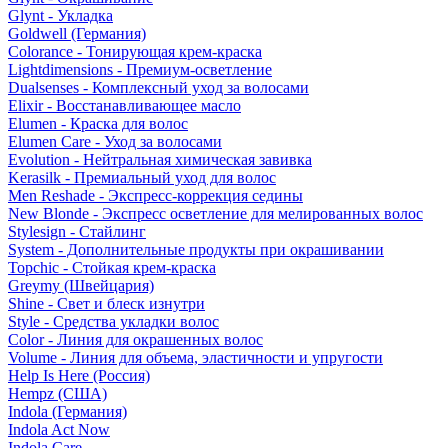
Glynt - Укладка
Goldwell (Германия)
Colorance - Тонирующая крем-краска
Lightdimensions - Премиум-осветление
Dualsenses - Комплексный уход за волосами
Elixir - Восстанавливающее масло
Elumen - Краска для волос
Elumen Care - Уход за волосами
Evolution - Нейтральная химическая завивка
Kerasilk - Премиальный уход для волос
Men Reshade - Экспресс-коррекция седины
New Blonde - Экспресс осветление для мелированных волос
Stylesign - Стайлинг
System - Дополнительные продукты при окрашивании
Topchic - Стойкая крем-краска
Greymy (Швейцария)
Shine - Свет и блеск изнутри
Style - Средства укладки волос
Color - Линия для окрашенных волос
Volume - Линия для объема, эластичности и упругости
Help Is Here (Россия)
Hempz (США)
Indola (Германия)
Indola Act Now
Indola Care