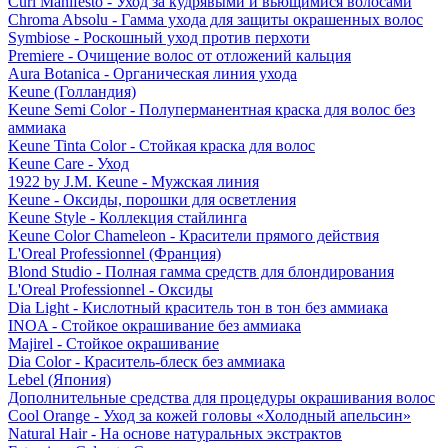
Curl Manifesto - Уход за кудрявыми и вьющимися волосами
Chroma Absolu - Гамма ухода для защиты окрашенных волос
Symbiose - Роскошный уход против перхоти
Premiere - Очищение волос от отложений кальция
Aura Botanica - Органическая линия ухода
Keune (Голландия)
Keune Semi Color - Полуперманентная краска для волос без
аммиака
Keune Tinta Color - Стойкая краска для волос
Keune Care - Уход
1922 by J.M. Keune - Мужская линия
Keune - Оксиды, порошки для осветления
Keune Style - Коллекция стайлинга
Keune Color Chameleon - Красители прямого действия
L'Oreal Professionnel (Франция)
Blond Studio - Полная гамма средств для блондирования
L'Oreal Professionnel - Оксиды
Dia Light - Кислотный краситель тон в тон без аммиака
INOA - Стойкое окрашивание без аммиака
Majirel - Стойкое окрашивание
Dia Color - Краситель-блеск без аммиака
Lebel (Япония)
Дополнительные средства для процедуры окрашивания волос
Cool Orange - Уход за кожей головы «Холодный апельсин»
Natural Hair - На основе натуральных экстрактов