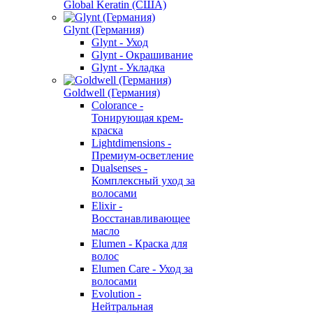
Global Keratin (США)
Glynt (Германия)
Glynt - Уход
Glynt - Окрашивание
Glynt - Укладка
Goldwell (Германия)
Colorance -
Тонирующая крем-
краска
Lightdimensions -
Премиум-осветление
Dualsenses -
Комплексный уход за
волосами
Elixir -
Восстанавливающее
масло
Elumen - Краска для
волос
Elumen Care - Уход за
волосами
Evolution -
Нейтральная