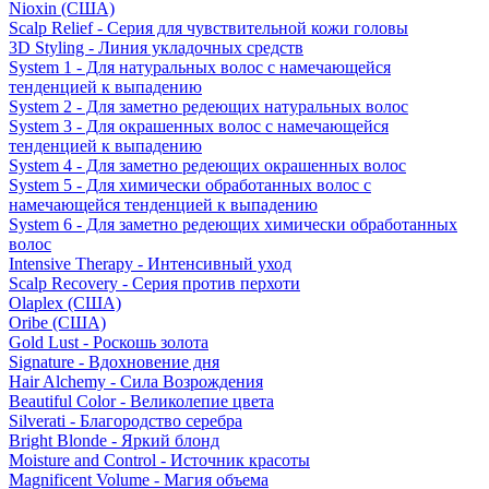
Nioxin (США)
Scalp Relief - Серия для чувствительной кожи головы
3D Styling - Линия укладочных средств
System 1 - Для натуральных волос с намечающейся
тенденцией к выпадению
System 2 - Для заметно редеющих натуральных волос
System 3 - Для окрашенных волос с намечающейся
тенденцией к выпадению
System 4 - Для заметно редеющих окрашенных волос
System 5 - Для химически обработанных волос с
намечающейся тенденцией к выпадению
System 6 - Для заметно редеющих химически обработанных
волос
Intensive Therapy - Интенсивный уход
Scalp Recovery - Серия против перхоти
Olaplex (США)
Oribe (США)
Gold Lust - Роскошь золота
Signature - Вдохновение дня
Hair Alchemy - Сила Возрождения
Beautiful Color - Великолепие цвета
Silverati - Благородство серебра
Bright Blonde - Яркий блонд
Moisture and Control - Источник красоты
Magnificent Volume - Магия объема