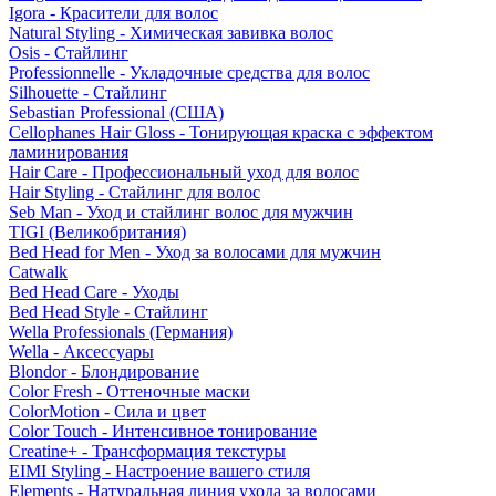
Igora - Красители для волос
Natural Styling - Химическая завивка волос
Osis - Стайлинг
Professionnelle - Укладочные средства для волос
Silhouette - Стайлинг
Sebastian Professional (США)
Cellophanes Hair Gloss - Тонирующая краска с эффектом
ламинирования
Hair Care - Профессиональный уход для волос
Hair Styling - Стайлинг для волос
Seb Man - Уход и стайлинг волос для мужчин
TIGI (Великобритания)
Bed Head for Men - Уход за волосами для мужчин
Catwalk
Bed Head Care - Уходы
Bed Head Style - Стайлинг
Wella Professionals (Германия)
Wella - Аксессуары
Blondor - Блондирование
Color Fresh - Оттеночные маски
ColorMotion - Сила и цвет
Color Touch - Интенсивное тонирование
Creatine+ - Трансформация текстуры
EIMI Styling - Настроение вашего стиля
Elements - Натуральная линия ухода за волосами