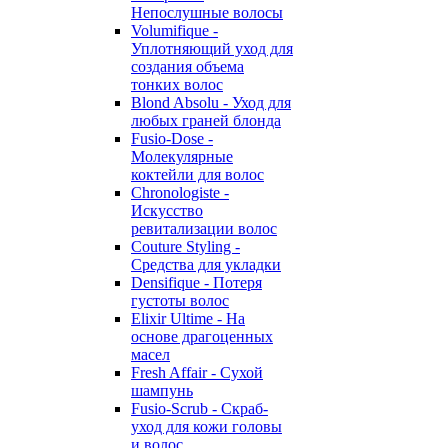
Непослушные волосы
Volumifique -
Уплотняющий уход для
создания объема
тонких волос
Blond Absolu - Уход для
любых граней блонда
Fusio-Dose -
Молекулярные
коктейли для волос
Chronologiste -
Искусство
ревитализации волос
Couture Styling -
Средства для укладки
Densifique - Потеря
густоты волос
Elixir Ultime - На
основе драгоценных
масел
Fresh Affair - Сухой
шампунь
Fusio-Scrub - Скраб-
уход для кожи головы
и волос