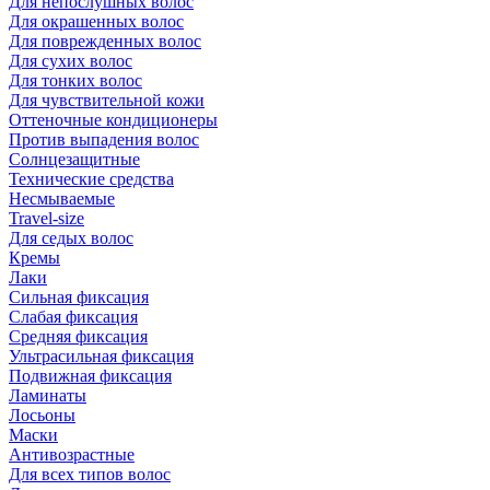
Для непослушных волос
Для окрашенных волос
Для поврежденных волос
Для сухих волос
Для тонких волос
Для чувствительной кожи
Оттеночные кондиционеры
Против выпадения волос
Солнцезащитные
Технические средства
Несмываемые
Travel-size
Для седых волос
Кремы
Лаки
Сильная фиксация
Слабая фиксация
Средняя фиксация
Ультрасильная фиксация
Подвижная фиксация
Ламинаты
Лосьоны
Маски
Антивозрастные
Для всех типов волос