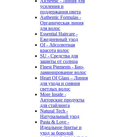
Alchemic - Линия для
усиления и
поддержания цвета
Authentic Formulas -
Органическая линия
для волос
Essential Haircare -
Eжедневный уход
OI - Абсолютная
красота волос
SU - Средства для
защиты от солнца
Finest Pigments - Био-
ламинирование волос
Heart Of Glass – Линия
для ухода и сияния
светлых волос
More Inside -
Авторские продукты
для стайлинга
Natural Tech -
Натуральный уход
Pasta & Love -
Идеальное бритье и
уход за бородой