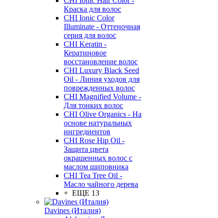
CHI Ionic Hair Color -
Краска для волос
CHI Ionic Color
Illuminate - Оттеночная
серия для волос
CHI Keratin -
Кератиновое
восстановление волос
CHI Luxury Black Seed
Oil - Линия уходов для
поврежденных волос
CHI Magnified Volume -
Для тонких волос
CHI Olive Organics - На
основе натуральных
ингредиентов
CHI Rose Hip Oil -
Защита цвета
окрашенных волос с
маслом шиповника
CHI Tea Tree Oil -
Масло чайного дерева
+ ЕЩЕ 13
Davines (Италия)