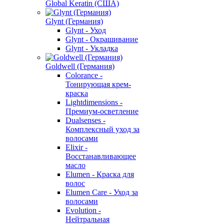
Global Keratin (США)
Glynt (Германия)
Glynt - Уход
Glynt - Окрашивание
Glynt - Укладка
Goldwell (Германия)
Colorance -
Тонирующая крем-
краска
Lightdimensions -
Премиум-осветление
Dualsenses -
Комплексный уход за
волосами
Elixir -
Восстанавливающее
масло
Elumen - Краска для
волос
Elumen Care - Уход за
волосами
Evolution -
Нейтральная