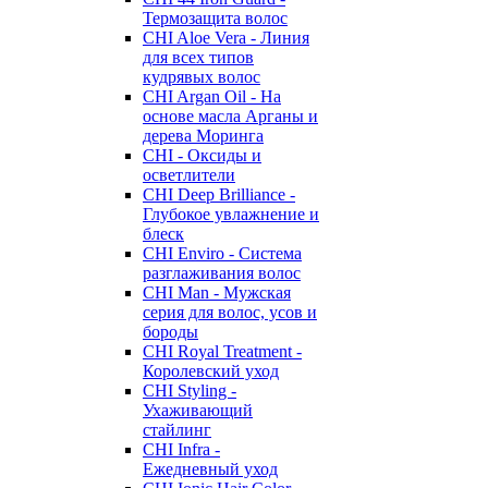
Термозащита волос
CHI Aloe Vera - Линия
для всех типов
кудрявых волос
CHI Argan Oil - На
основе масла Арганы и
дерева Моринга
CHI - Оксиды и
осветлители
CHI Deep Brilliance -
Глубокое увлажнение и
блеск
CHI Enviro - Система
разглаживания волос
CHI Man - Мужская
серия для волос, усов и
бороды
CHI Royal Treatment -
Королевский уход
CHI Styling -
Ухаживающий
стайлинг
CHI Infra -
Ежедневный уход