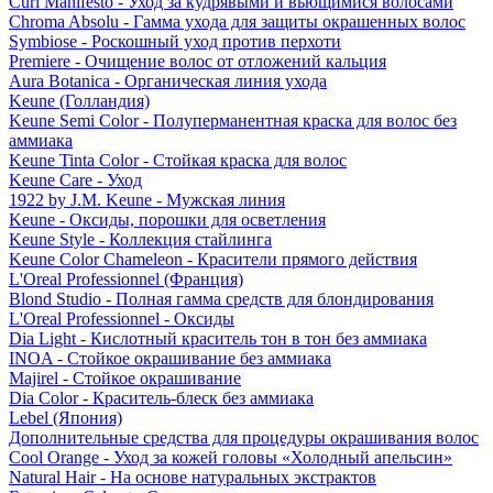
Curl Manifesto - Уход за кудрявыми и вьющимися волосами
Chroma Absolu - Гамма ухода для защиты окрашенных волос
Symbiose - Роскошный уход против перхоти
Premiere - Очищение волос от отложений кальция
Aura Botanica - Органическая линия ухода
Keune (Голландия)
Keune Semi Color - Полуперманентная краска для волос без
аммиака
Keune Tinta Color - Стойкая краска для волос
Keune Care - Уход
1922 by J.M. Keune - Мужская линия
Keune - Оксиды, порошки для осветления
Keune Style - Коллекция стайлинга
Keune Color Chameleon - Красители прямого действия
L'Oreal Professionnel (Франция)
Blond Studio - Полная гамма средств для блондирования
L'Oreal Professionnel - Оксиды
Dia Light - Кислотный краситель тон в тон без аммиака
INOA - Стойкое окрашивание без аммиака
Majirel - Стойкое окрашивание
Dia Color - Краситель-блеск без аммиака
Lebel (Япония)
Дополнительные средства для процедуры окрашивания волос
Cool Orange - Уход за кожей головы «Холодный апельсин»
Natural Hair - На основе натуральных экстрактов