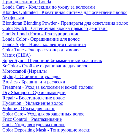
Принадлежности Londa
Londa Care - Коллекция по уходу за волосами
Blondes Unlimited - Креативная система для осветления волос
без фольги
Blondoran Blonding Powder - Препараты для осветления волос
Color Switch - Оттеночная краска прямого действия
Curl & Londa Form - Текстурирование
Londa Color - Окрашивание для волос
Londa Style - Новая коллекция стайлинга
Color Tune - Экспресс-тонер для волос
Matrix (США)
Super Sync - Щелочной безаммиачный краситель
SoColor - Стойкое окрашивание для волос
Moroccanoil (Израиль)
Styling - Стайлинг и укладка
Brushes - Брашинги и расчески
Treatment - Уход за волосами и кожей головы
Dry Shampoo - Сухие шампуни
Repair - Восстановление волос
Hydration - Увлажнение волос
Volume - Объем для волос
Color Care - Уход для окрашенных волос
Frizz Control - Разглаживание
Curl - Уход для кудрявых волос
Color Depositing Mask - Тонирующие маски