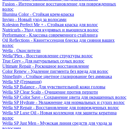
Fusion - Интенсивное восстановление для поврежденных
волос
Illumina Color - Стойкая крем-краска
Invigo - Новый уход за волосами
Koleston Perfect Me + - Стойкая краска для волос
Nutricurls - Уход для кудрявых и вьющихся волос
Performance - Классика современного стайлинга
Oil Reflections - Квинтэссенция блеска для сияния ваших
волос
Wella - Окислители
Wella°Plex - Восстановление структуры волос
True Grey - Для натуральных седых волос
Ultimate Repair - Роскошное восстановление
Color Renew - Удаление пигмента без вреда для волос
Shinefinity - Стойкое цветное глазирование без аммиака
Wella SP (Германия)
Wella SP Balance - Для чувствительной кожи головы
Wella SP Clear Scalp - Очищение против перхоти
Wella SP Color Save - Сохранение цвета для окрашенных волос
Wella SP Hydrate - Увлажнение для нормальных и сухих волос
Wella SP Repair - Восстановление для поврежденных волос
Wella SP Luxe Oil - Новая коллекция для защиты кератина
волос
Wella SP Just Men - Мужская линия средств для ухода за
волосами