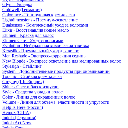
Glynt - Укладка
Goldwell (Германия)
Colorance - Тонирующая крем-краска
Lightdimensions - Премиум-осветление
Dualsenses - Комплексный уход за волосами
Elixir - Восстанавливающее масло
Elumen - Краска для волос
Elumen Care - Уход за волосами
Evolution - Нейтральная химическая завивка
Kerasilk - Премиальный уход для волос
Men Reshade - Экспресс-коррекция седины
New Blonde - Экспресс осветление для мелированных волос
Stylesign - Стайлинг
System - Дополнительные продукты при окрашивании
Topchic - Стойкая крем-краска
Greymy (Швейцария)
Shine - Свет и блеск изнутри
Style - Средства укладки волос
Color - Линия для окрашенных волос
Volume - Линия для объема, эластичности и упругости
Help Is Here (Россия)
Hempz (США)
Indola (Германия)
Indola Act Now
Indola Care