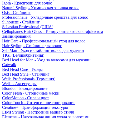
Igora - Красители для волос
Natural Styling - Химическая завивка волос
Osis - Стайлинг
Professionnelle - Укладочные средства для волос
Silhouette - Стайлинг
Sebastian Professional (США)
Cellophanes Hair Gloss - Тонирующая краска с эффектом
ламинирования
Hair Care - Профессиональный уход для волос
Hair Styling - Стайлинг для волос
Seb Man - Уход и стайлинг волос для мужчин
TIGI (Великобритания)
Bed Head for Men - Уход за волосами для мужчин
Catwalk
Bed Head Care - Уходы
Bed Head Style - Стайлинг
Wella Professionals (Германия)
Wella - Аксессуары
Blondor - Блондирование
Color Fresh - Оттеночные маски
ColorMotion - Сила и цвет
Color Touch - Интенсивное тонирование
Creatine+ - Трансформация текстуры
EIMI Styling - Настроение вашего стиля
Elements - Натуральная линия ухода за волосами