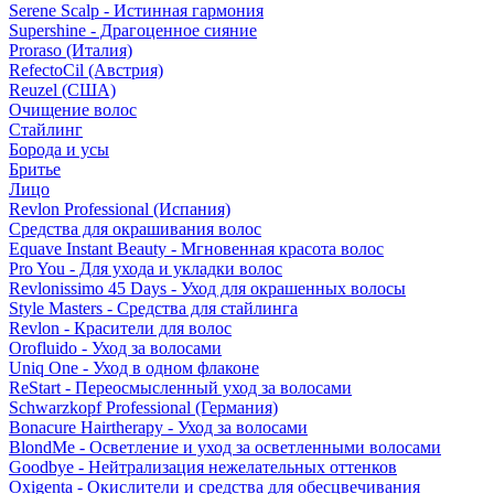
Serene Scalp - Истинная гармония
Supershine - Драгоценное сияние
Proraso (Италия)
RefectoCil (Австрия)
Reuzel (США)
Очищение волос
Стайлинг
Борода и усы
Бритье
Лицо
Revlon Professional (Испания)
Средства для окрашивания волос
Equave Instant Beauty - Мгновенная красота волос
Pro You - Для ухода и укладки волос
Revlonissimo 45 Days - Уход для окрашенных волосы
Style Masters - Средства для стайлинга
Revlon - Красители для волос
Orofluido - Уход за волосами
Uniq One - Уход в одном флаконе
ReStart - Переосмысленный уход за волосами
Schwarzkopf Professional (Германия)
Bonacure Hairtherapy - Уход за волосами
BlondMe - Осветление и уход за осветленными волосами
Goodbye - Нейтрализация нежелательных оттенков
Oxigenta - Окислители и средства для обесцвечивания