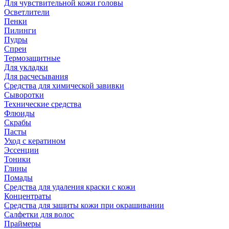
Для чувствительной кожи головы
Осветлители
Пенки
Пилинги
Пудры
Спреи
Термозащитные
Для укладки
Для расчесывания
Средства для химической завивки
Сыворотки
Технические средства
Флюиды
Скрабы
Пасты
Уход с кератином
Эссенции
Тоники
Глины
Помады
Средства для удаления краски с кожи
Концентраты
Средства для защиты кожи при окрашивании
Салфетки для волос
Праймеры