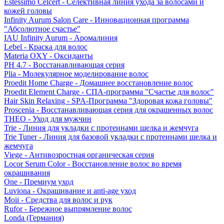
Estessimo Celcert - Селективная линия ухода за волосами и
кожей головы
Infinity Aurum Salon Care - Инновационная программа
"Абсолютное счастье"
IAU Infinity Aurum - Аромалиния
Lebel - Краска для волос
Materia OXY - Оксиданты
PH 4.7 - Восстанавливающая серия
Plia - Молекулярное моделирование волос
Proedit Home Charge - Домашнее восстановление волос
Proedit Element Charge - СПА-программа "Счастье для волос"
Hair Skin Relaxing - SPA-Программа "Здоровая кожа головы"
Proscenia - Восстанавливающая серия для окрашенных волос
THEO - Уход для мужчин
Trie - Линия для укладки с протеинами шелка и жемчуга
Trie Tuner - Линия для базовой укладки с протеинами шелка и
жемчуга
Viege - Антивозростная органическая серия
Locor Serum Color - Восстановление волос во время
окрашивания
One - Премиум уход
Luviona - Окрашивание и anti-age уход
Moii - Средства для волос и рук
Rufor - Бережное выпрямление волос
Londa (Германия)