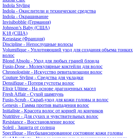
Indola Styling
Indola - Окислители и технические средства
Indola - Окрашивание
Invisibobble (Германия)
Johnson’s Baby (США)
K18 (США)
Kerastase (Франция)
Discipline - Непослушные волосы
Volumifique - Уплотняющий уход для создания объема тонких
волос
Blond Absolu - Уход для любых граней блонда
Fusio-Dose - Молекулярные коктейли для волос
Chronologiste - Искусство ревитализации волос
Couture Styling - Средства для укладки
Densifique - Потеря густоты волос
Elixir Ultime - На основе драгоценных масел
Fresh Affair - Сухой шампунь
Fusio-Scrub - Скраб-уход для кожи головы и волос
Genesis - Гамма против выпадения волос
Initialiste - Красота волос от корней до кончиков
Nutritive - Для сухих и чувствительных волос
Resistance - Восстановление волос
Soleil - Защита от солнца
Specifique - Несбалансированное состояние кожи головы