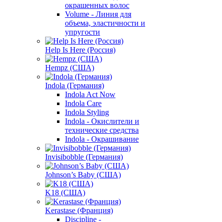
окрашенных волос
Volume - Линия для
объема, эластичности и
упругости
Help Is Here (Россия)
Hempz (США)
Indola (Германия)
Indola Act Now
Indola Care
Indola Styling
Indola - Окислители и
технические средства
Indola - Окрашивание
Invisibobble (Германия)
Johnson’s Baby (США)
K18 (США)
Kerastase (Франция)
Discipline -