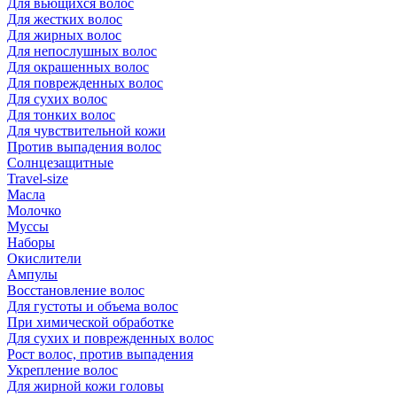
Для вьющихся волос
Для жестких волос
Для жирных волос
Для непослушных волос
Для окрашенных волос
Для поврежденных волос
Для сухих волос
Для тонких волос
Для чувствительной кожи
Против выпадения волос
Солнцезащитные
Travel-size
Масла
Молочко
Муссы
Наборы
Окислители
Ампулы
Восстановление волос
Для густоты и объема волос
При химической обработке
Для сухих и поврежденных волос
Рост волос, против выпадения
Укрепление волос
Для жирной кожи головы