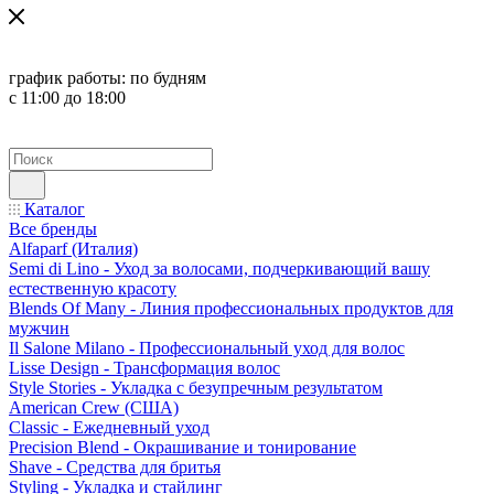
график работы:
по будням
с 11:00 до 18:00
Каталог
Все бренды
Alfaparf (Италия)
Semi di Lino - Уход за волосами, подчеркивающий вашу
естественную красоту
Blends Of Many - Линия профессиональных продуктов для
мужчин
Il Salone Milano - Профессиональный уход для волос
Lisse Design - Трансформация волос
Style Stories - Укладка с безупречным результатом
American Crew (США)
Classic - Ежедневный уход
Precision Blend - Окрашивание и тонирование
Shave - Средства для бритья
Styling - Укладка и стайлинг