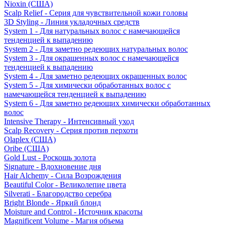
Nioxin (США)
Scalp Relief - Серия для чувствительной кожи головы
3D Styling - Линия укладочных средств
System 1 - Для натуральных волос с намечающейся
тенденцией к выпадению
System 2 - Для заметно редеющих натуральных волос
System 3 - Для окрашенных волос с намечающейся
тенденцией к выпадению
System 4 - Для заметно редеющих окрашенных волос
System 5 - Для химически обработанных волос с
намечающейся тенденцией к выпадению
System 6 - Для заметно редеющих химически обработанных
волос
Intensive Therapy - Интенсивный уход
Scalp Recovery - Серия против перхоти
Olaplex (США)
Oribe (США)
Gold Lust - Роскошь золота
Signature - Вдохновение дня
Hair Alchemy - Сила Возрождения
Beautiful Color - Великолепие цвета
Silverati - Благородство серебра
Bright Blonde - Яркий блонд
Moisture and Control - Источник красоты
Magnificent Volume - Магия объема