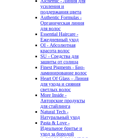
Alchemic - Линия для
усиления и
поддержания цвета
Authentic Formulas -
Органическая линия
для волос
Essential Haircare -
Eжедневный уход
OI - Абсолютная
красота волос
SU - Средства для
защиты от солнца
Finest Pigments - Био-
ламинирование волос
Heart Of Glass – Линия
для ухода и сияния
светлых волос
More Inside -
Авторские продукты
для стайлинга
Natural Tech -
Натуральный уход
Pasta & Love -
Идеальное бритье и
уход за бородой