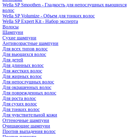
Wella SP Smoothen - Гладкость для непослушных вьющихся
волос
Wella SP Volumize - Объем для тонких волос
Wella SP Expert Kit - Набор эксперта
Волосы
Шампуни
Сухие шампуни
Антивозрастные шампуни
Для всех типов волос
Для вьющихся волос
Для детей
Для длинных волос
Для жестких волос
Для жирных волос
Для непослушных волос
Для окрашенных волос
Для поврежденных волос
Для роста волос
Для сухих волос
Для тонких волос
Для чувствительной кожи
Оттеночные шампуни
Очищающие шампуни
Против выпадения волос
Против перхоти