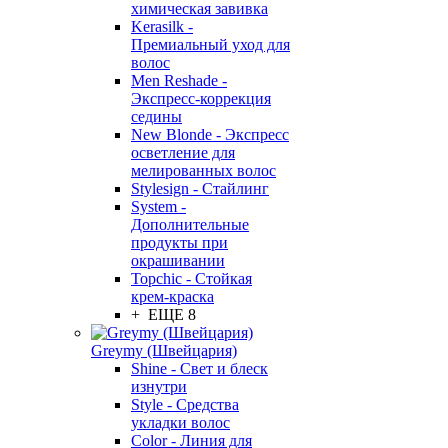
химическая завивка
Kerasilk -
Премиальный уход для
волос
Men Reshade -
Экспресс-коррекция
седины
New Blonde - Экспресс
осветление для
мелированных волос
Stylesign - Стайлинг
System -
Дополнительные
продукты при
окрашивании
Topchic - Стойкая
крем-краска
+ ЕЩЕ 8
Greymy (Швейцария)
Shine - Свет и блеск
изнутри
Style - Средства
укладки волос
Color - Линия для