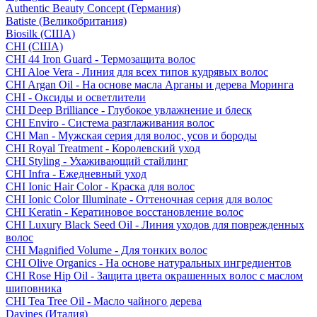
Authentic Beauty Concept (Германия)
Batiste (Великобритания)
Biosilk (США)
CHI (США)
CHI 44 Iron Guard - Термозащита волос
CHI Aloe Vera - Линия для всех типов кудрявых волос
CHI Argan Oil - На основе масла Арганы и дерева Моринга
CHI - Оксиды и осветлители
CHI Deep Brilliance - Глубокое увлажнение и блеск
CHI Enviro - Система разглаживания волос
CHI Man - Мужская серия для волос, усов и бороды
CHI Royal Treatment - Королевский уход
CHI Styling - Ухаживающий стайлинг
CHI Infra - Ежедневный уход
CHI Ionic Hair Color - Краска для волос
CHI Ionic Color Illuminate - Оттеночная серия для волос
CHI Keratin - Кератиновое восстановление волос
CHI Luxury Black Seed Oil - Линия уходов для поврежденных
волос
CHI Magnified Volume - Для тонких волос
CHI Olive Organics - На основе натуральных ингредиентов
CHI Rose Hip Oil - Защита цвета окрашенных волос с маслом
шиповника
CHI Tea Tree Oil - Масло чайного дерева
Davines (Италия)