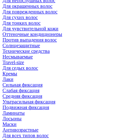
Для непослушных волос
Для окрашенных волос
Для поврежденных волос
Для сухих волос
Для тонких волос
Для чувствительной кожи
Оттеночные кондиционеры
Против выпадения волос
Солнцезащитные
Технические средства
Несмываемые
Travel-size
Для седых волос
Кремы
Лаки
Сильная фиксация
Слабая фиксация
Средняя фиксация
Ультрасильная фиксация
Подвижная фиксация
Ламинаты
Лосьоны
Маски
Антивозрастные
Для всех типов волос