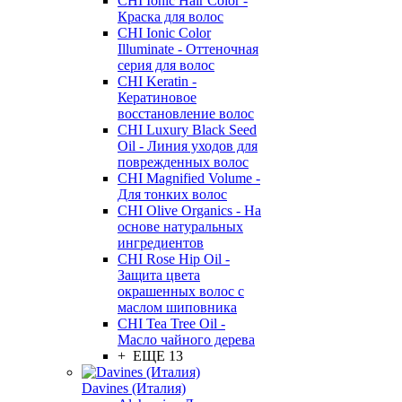
CHI Ionic Hair Color -
Краска для волос
CHI Ionic Color
Illuminate - Оттеночная
серия для волос
CHI Keratin -
Кератиновое
восстановление волос
CHI Luxury Black Seed
Oil - Линия уходов для
поврежденных волос
CHI Magnified Volume -
Для тонких волос
CHI Olive Organics - На
основе натуральных
ингредиентов
CHI Rose Hip Oil -
Защита цвета
окрашенных волос с
маслом шиповника
CHI Tea Tree Oil -
Масло чайного дерева
+ ЕЩЕ 13
Davines (Италия)