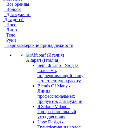
Все бренды
Волосы
Для мужчин
Для детей
Ноги
Лицо
Тело
Руки
Парикмахерские принадлежности
Alfaparf (Италия)
Semi di Lino - Уход за
волосами,
подчеркивающий вашу
естественную красоту
Blends Of Many -
Линия
профессиональных
продуктов для мужчин
Il Salone Milano -
Профессиональный
уход для волос
Lisse Design -
Трансформация волос