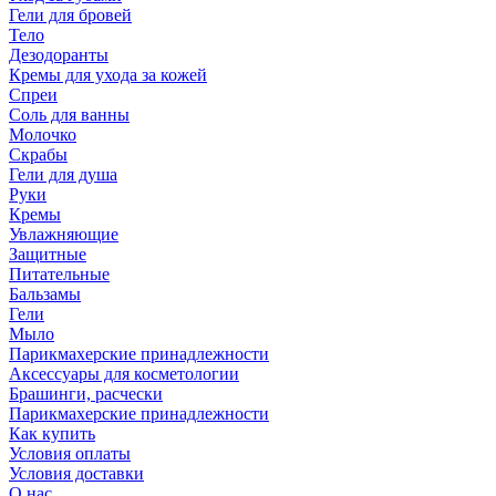
Гели для бровей
Тело
Дезодоранты
Кремы для ухода за кожей
Спреи
Соль для ванны
Молочко
Скрабы
Гели для душа
Руки
Кремы
Увлажняющие
Защитные
Питательные
Бальзамы
Гели
Мыло
Парикмахерские принадлежности
Аксессуары для косметологии
Брашинги, расчески
Парикмахерские принадлежности
Как купить
Условия оплаты
Условия доставки
О нас