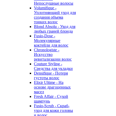
Непослушные волосы
Volumifique -
Уплотняющий уход для
создания объема
тонких волос
Blond Absolu - Уход для
любых граней блонда
Fusio-Dose -
Молекулярные
коктейли для волос
Chronologiste -
Искусство
ревитализации волос
Couture Styling -
Средства для укладки
Densifique - Потеря
густоты волос
Elixir Ultime - На
основе драгоценных
масел
Fresh Affair - Сухой
шампунь
Fusio-Scrub - Скраб-
уход для кожи головы
и волос