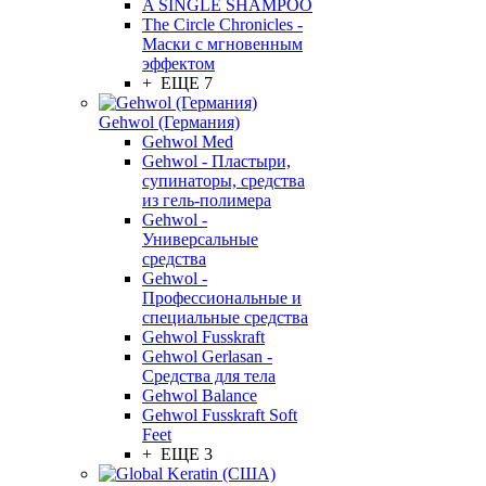
A SINGLE SHAMPOO
The Circle Chronicles -
Маски с мгновенным
эффектом
+ ЕЩЕ 7
Gehwol (Германия)
Gehwol Med
Gehwol - Пластыри,
супинаторы, средства
из гель-полимера
Gehwol -
Универсальные
средства
Gehwol -
Профессиональные и
специальные средства
Gehwol Fusskraft
Gehwol Gerlasan -
Средства для тела
Gehwol Balance
Gehwol Fusskraft Soft
Feet
+ ЕЩЕ 3