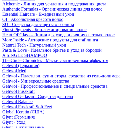
Alchemic - Линия для усиления и поддержания цвета
Authentic Formulas - Органическая линия для волос
Essential Haircare - Eжедневный уход
OI - Абсолютная красота волос
SU - Средства для защиты от солнца
Finest Pigments - Био-ламинирование волос
Heart Of Glass – Линия для ухода и сияния светлых волос
More Inside - Авторские продукты для стайлинга
Natural Tech - Натуральный уход
Pasta & Love - Идеальное бритье и уход за бородой
A SINGLE SHAMPOO
The Circle Chronicles - Маски с мгновенным эффектом
Gehwol (Германия)
Gehwol Med
Gehwol - Пластыри, супинаторы, средства из гель-полимера
Gehwol - Универсальные средства
Gehwol - Профессиональные и специальные средства
Gehwol Fusskraft
Gehwol Gerlasan - Средства для тела
Gehwol Balance
Gehwol Fusskraft Soft Feet
Global Keratin (США)
Glynt (Германия)
Glynt - Уход
Glynt - Окрашивание