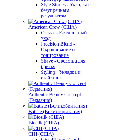
Style Stories - Укладка с
безупречным
результатом
American Crew (США)
Classic - Ежедневный
уход
Precision Blend -
Окрашивание и
тонирование
Shave - Средства для
бритья
Styling - Укладка и
стайлинг
Authentic Beauty Concept
(Германия)
Batiste (Великобритания)
Biosilk (США)
CHI (США)
CHI 44 Iron Guard -