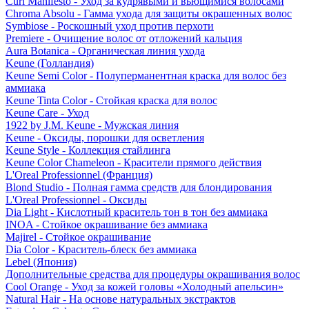
Curl Manifesto - Уход за кудрявыми и вьющимися волосами
Chroma Absolu - Гамма ухода для защиты окрашенных волос
Symbiose - Роскошный уход против перхоти
Premiere - Очищение волос от отложений кальция
Aura Botanica - Органическая линия ухода
Keune (Голландия)
Keune Semi Color - Полуперманентная краска для волос без
аммиака
Keune Tinta Color - Стойкая краска для волос
Keune Care - Уход
1922 by J.M. Keune - Мужская линия
Keune - Оксиды, порошки для осветления
Keune Style - Коллекция стайлинга
Keune Color Chameleon - Красители прямого действия
L'Oreal Professionnel (Франция)
Blond Studio - Полная гамма средств для блондирования
L'Oreal Professionnel - Оксиды
Dia Light - Кислотный краситель тон в тон без аммиака
INOA - Стойкое окрашивание без аммиака
Majirel - Стойкое окрашивание
Dia Color - Краситель-блеск без аммиака
Lebel (Япония)
Дополнительные средства для процедуры окрашивания волос
Cool Orange - Уход за кожей головы «Холодный апельсин»
Natural Hair - На основе натуральных экстрактов