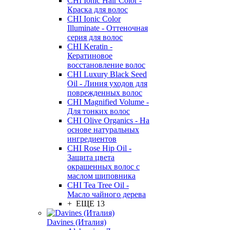
CHI Ionic Hair Color -
Краска для волос
CHI Ionic Color
Illuminate - Оттеночная
серия для волос
CHI Keratin -
Кератиновое
восстановление волос
CHI Luxury Black Seed
Oil - Линия уходов для
поврежденных волос
CHI Magnified Volume -
Для тонких волос
CHI Olive Organics - На
основе натуральных
ингредиентов
CHI Rose Hip Oil -
Защита цвета
окрашенных волос с
маслом шиповника
CHI Tea Tree Oil -
Масло чайного дерева
+ ЕЩЕ 13
Davines (Италия)