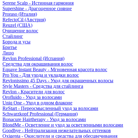
Serene Scalp - Истинная гармония
Supershine - Драгоценное сияние
Proraso (Италия)
RefectoCil (Австрия)
Reuzel (США)
Очищение волос
Стайлинг
Борода и усы
Бритье
Лицо
Revlon Professional (Испания)
Средства для окрашивания волос
Equave Instant Beauty - Мгновенная красота волос
Pro You - Для ухода и укладки волос
Revlonissimo 45 Days - Уход для окрашенных волосы
Style Masters - Средства для стайлинга
Revlon - Красители для волос
Orofluido - Уход за волосами
Uniq One - Уход в одном флаконе
ReStart - Переосмысленный уход за волосами
Schwarzkopf Professional (Германия)
Bonacure Hairtherapy - Уход за волосами
BlondMe - Осветление и уход за осветленными волосами
Goodbye - Нейтрализация нежелательных оттенков
Oxigenta - Окислители и средства для обесцвечивания