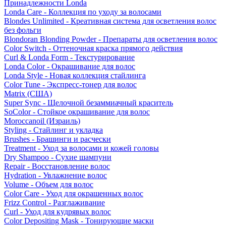
Принадлежности Londa
Londa Care - Коллекция по уходу за волосами
Blondes Unlimited - Креативная система для осветления волос
без фольги
Blondoran Blonding Powder - Препараты для осветления волос
Color Switch - Оттеночная краска прямого действия
Curl & Londa Form - Текстурирование
Londa Color - Окрашивание для волос
Londa Style - Новая коллекция стайлинга
Color Tune - Экспресс-тонер для волос
Matrix (США)
Super Sync - Щелочной безаммиачный краситель
SoColor - Стойкое окрашивание для волос
Moroccanoil (Израиль)
Styling - Стайлинг и укладка
Brushes - Брашинги и расчески
Treatment - Уход за волосами и кожей головы
Dry Shampoo - Сухие шампуни
Repair - Восстановление волос
Hydration - Увлажнение волос
Volume - Объем для волос
Color Care - Уход для окрашенных волос
Frizz Control - Разглаживание
Curl - Уход для кудрявых волос
Color Depositing Mask - Тонирующие маски