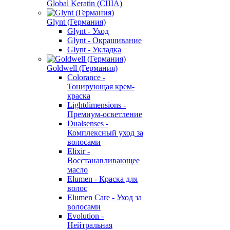
Global Keratin (США)
Glynt (Германия)
Glynt - Уход
Glynt - Окрашивание
Glynt - Укладка
Goldwell (Германия)
Colorance -
Тонирующая крем-
краска
Lightdimensions -
Премиум-осветление
Dualsenses -
Комплексный уход за
волосами
Elixir -
Восстанавливающее
масло
Elumen - Краска для
волос
Elumen Care - Уход за
волосами
Evolution -
Нейтральная