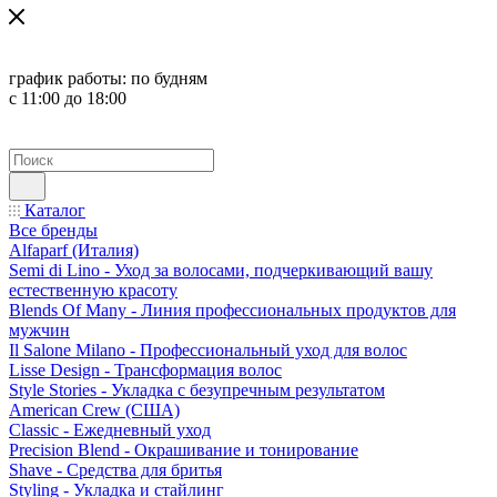
график работы:
по будням
с 11:00 до 18:00
Каталог
Все бренды
Alfaparf (Италия)
Semi di Lino - Уход за волосами, подчеркивающий вашу
естественную красоту
Blends Of Many - Линия профессиональных продуктов для
мужчин
Il Salone Milano - Профессиональный уход для волос
Lisse Design - Трансформация волос
Style Stories - Укладка с безупречным результатом
American Crew (США)
Classic - Ежедневный уход
Precision Blend - Окрашивание и тонирование
Shave - Средства для бритья
Styling - Укладка и стайлинг