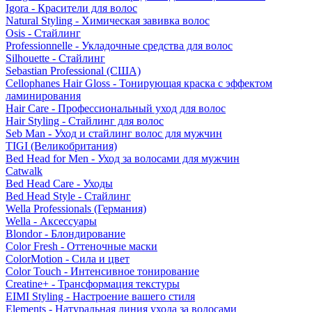
Igora - Красители для волос
Natural Styling - Химическая завивка волос
Osis - Стайлинг
Professionnelle - Укладочные средства для волос
Silhouette - Стайлинг
Sebastian Professional (США)
Cellophanes Hair Gloss - Тонирующая краска с эффектом
ламинирования
Hair Care - Профессиональный уход для волос
Hair Styling - Стайлинг для волос
Seb Man - Уход и стайлинг волос для мужчин
TIGI (Великобритания)
Bed Head for Men - Уход за волосами для мужчин
Catwalk
Bed Head Care - Уходы
Bed Head Style - Стайлинг
Wella Professionals (Германия)
Wella - Аксессуары
Blondor - Блондирование
Color Fresh - Оттеночные маски
ColorMotion - Сила и цвет
Color Touch - Интенсивное тонирование
Creatine+ - Трансформация текстуры
EIMI Styling - Настроение вашего стиля
Elements - Натуральная линия ухода за волосами