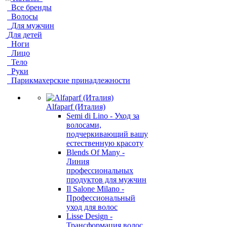
Все бренды
Волосы
Для мужчин
Для детей
Ноги
Лицо
Тело
Руки
Парикмахерские принадлежности
Alfaparf (Италия)
Semi di Lino - Уход за
волосами,
подчеркивающий вашу
естественную красоту
Blends Of Many -
Линия
профессиональных
продуктов для мужчин
Il Salone Milano -
Профессиональный
уход для волос
Lisse Design -
Трансформация волос