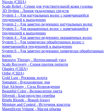
Nioxin (США)
Scalp Relief - Серия для чувствительной кожи головы
3D Styling - Линия укладочных средств
System 1 - Для натуральных волос с намечающейся
тенденцией к выпадению
System 2 - Для заметно редеющих натуральных волос
System 3 - Для окрашенных волос с намечающейся
тенденцией к выпадению
System 4 - Для заметно редеющих окрашенных волос
System 5 - Для химически обработанных волос с
намечающейся тенденцией к выпадению
System 6 - Для заметно редеющих химически обработанных
волос
Intensive Therapy - Интенсивный уход
Scalp Recovery - Серия против перхоти
Olaplex (США)
Oribe (США)
Gold Lust - Роскошь золота
Signature - Вдохновение дня
Hair Alchemy - Сила Возрождения
Beautiful Color - Великолепие цвета
Silverati - Благородство серебра
Bright Blonde - Яркий блонд
Moisture and Control - Источник красоты
Magnificent Volume - Магия объема