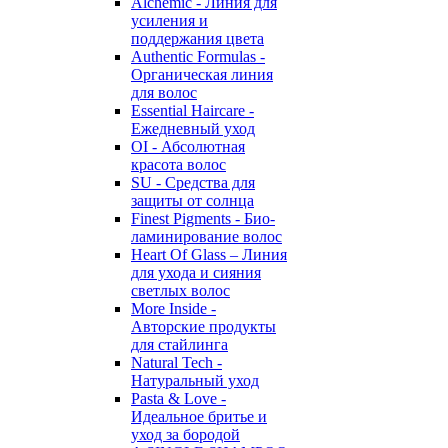
Alchemic - Линия для
усиления и
поддержания цвета
Authentic Formulas -
Органическая линия
для волос
Essential Haircare -
Eжедневный уход
OI - Абсолютная
красота волос
SU - Средства для
защиты от солнца
Finest Pigments - Био-
ламинирование волос
Heart Of Glass – Линия
для ухода и сияния
светлых волос
More Inside -
Авторские продукты
для стайлинга
Natural Tech -
Натуральный уход
Pasta & Love -
Идеальное бритье и
уход за бородой