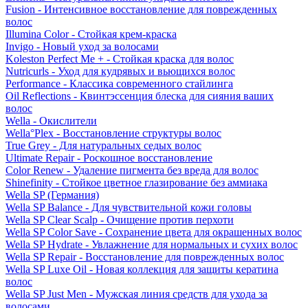
Fusion - Интенсивное восстановление для поврежденных
волос
Illumina Color - Стойкая крем-краска
Invigo - Новый уход за волосами
Koleston Perfect Me + - Стойкая краска для волос
Nutricurls - Уход для кудрявых и вьющихся волос
Performance - Классика современного стайлинга
Oil Reflections - Квинтэссенция блеска для сияния ваших
волос
Wella - Окислители
Wella°Plex - Восстановление структуры волос
True Grey - Для натуральных седых волос
Ultimate Repair - Роскошное восстановление
Color Renew - Удаление пигмента без вреда для волос
Shinefinity - Стойкое цветное глазирование без аммиака
Wella SP (Германия)
Wella SP Balance - Для чувствительной кожи головы
Wella SP Clear Scalp - Очищение против перхоти
Wella SP Color Save - Сохранение цвета для окрашенных волос
Wella SP Hydrate - Увлажнение для нормальных и сухих волос
Wella SP Repair - Восстановление для поврежденных волос
Wella SP Luxe Oil - Новая коллекция для защиты кератина
волос
Wella SP Just Men - Мужская линия средств для ухода за
волосами