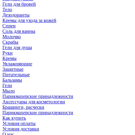
Гели для бровей
Тело
Дезодоранты
Кремы для ухода за кожей
Спреи
Соль для ванны
Молочко
Скрабы
Гели для душа
Руки
Кремы
Увлажняющие
Защитные
Питательные
Бальзамы
Гели
Мыло
Парикмахерские принадлежности
Аксессуары для косметологии
Брашинги, расчески
Парикмахерские принадлежности
Как купить
Условия оплаты
Условия доставки
О нас