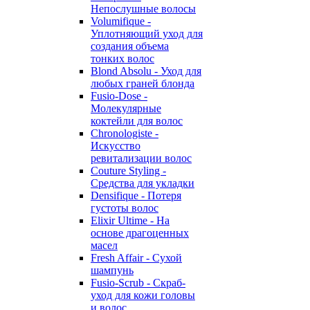
Непослушные волосы
Volumifique -
Уплотняющий уход для
создания объема
тонких волос
Blond Absolu - Уход для
любых граней блонда
Fusio-Dose -
Молекулярные
коктейли для волос
Chronologiste -
Искусство
ревитализации волос
Couture Styling -
Средства для укладки
Densifique - Потеря
густоты волос
Elixir Ultime - На
основе драгоценных
масел
Fresh Affair - Сухой
шампунь
Fusio-Scrub - Скраб-
уход для кожи головы
и волос