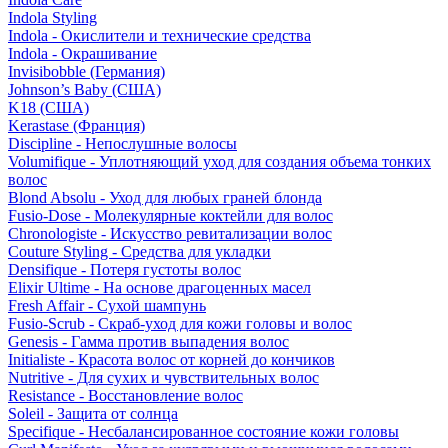
Indola Styling
Indola - Окислители и технические средства
Indola - Окрашивание
Invisibobble (Германия)
Johnson’s Baby (США)
K18 (США)
Kerastase (Франция)
Discipline - Непослушные волосы
Volumifique - Уплотняющий уход для создания объема тонких
волос
Blond Absolu - Уход для любых граней блонда
Fusio-Dose - Молекулярные коктейли для волос
Chronologiste - Искусство ревитализации волос
Couture Styling - Средства для укладки
Densifique - Потеря густоты волос
Elixir Ultime - На основе драгоценных масел
Fresh Affair - Сухой шампунь
Fusio-Scrub - Скраб-уход для кожи головы и волос
Genesis - Гамма против выпадения волос
Initialiste - Красота волос от корней до кончиков
Nutritive - Для сухих и чувствительных волос
Resistance - Восстановление волос
Soleil - Защита от солнца
Specifique - Несбалансированное состояние кожи головы