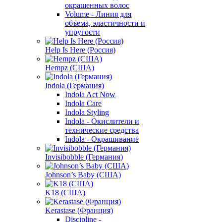
окрашенных волос
Volume - Линия для
объема, эластичности и
упругости
Help Is Here (Россия)
Hempz (США)
Indola (Германия)
Indola Act Now
Indola Care
Indola Styling
Indola - Окислители и
технические средства
Indola - Окрашивание
Invisibobble (Германия)
Johnson’s Baby (США)
K18 (США)
Kerastase (Франция)
Discipline -