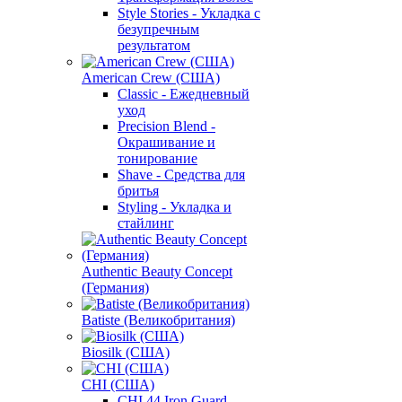
Style Stories - Укладка с
безупречным
результатом
American Crew (США)
Classic - Ежедневный
уход
Precision Blend -
Окрашивание и
тонирование
Shave - Средства для
бритья
Styling - Укладка и
стайлинг
Authentic Beauty Concept
(Германия)
Batiste (Великобритания)
Biosilk (США)
CHI (США)
CHI 44 Iron Guard -