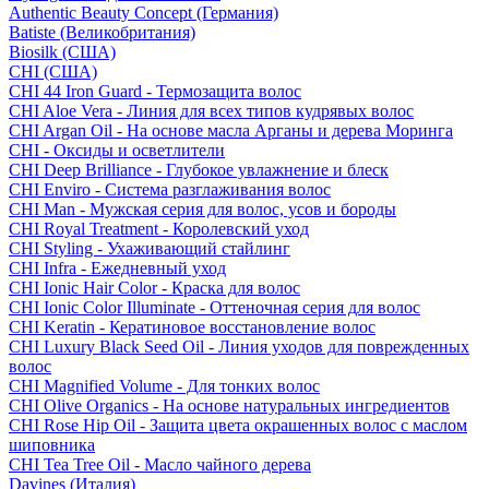
Authentic Beauty Concept (Германия)
Batiste (Великобритания)
Biosilk (США)
CHI (США)
CHI 44 Iron Guard - Термозащита волос
CHI Aloe Vera - Линия для всех типов кудрявых волос
CHI Argan Oil - На основе масла Арганы и дерева Моринга
CHI - Оксиды и осветлители
CHI Deep Brilliance - Глубокое увлажнение и блеск
CHI Enviro - Система разглаживания волос
CHI Man - Мужская серия для волос, усов и бороды
CHI Royal Treatment - Королевский уход
CHI Styling - Ухаживающий стайлинг
CHI Infra - Ежедневный уход
CHI Ionic Hair Color - Краска для волос
CHI Ionic Color Illuminate - Оттеночная серия для волос
CHI Keratin - Кератиновое восстановление волос
CHI Luxury Black Seed Oil - Линия уходов для поврежденных
волос
CHI Magnified Volume - Для тонких волос
CHI Olive Organics - На основе натуральных ингредиентов
CHI Rose Hip Oil - Защита цвета окрашенных волос с маслом
шиповника
CHI Tea Tree Oil - Масло чайного дерева
Davines (Италия)