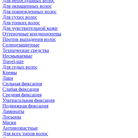
Для непослушных волос
Для окрашенных волос
Для поврежденных волос
Для сухих волос
Для тонких волос
Для чувствительной кожи
Оттеночные кондиционеры
Против выпадения волос
Солнцезащитные
Технические средства
Несмываемые
Travel-size
Для седых волос
Кремы
Лаки
Сильная фиксация
Слабая фиксация
Средняя фиксация
Ультрасильная фиксация
Подвижная фиксация
Ламинаты
Лосьоны
Маски
Антивозрастные
Для всех типов волос