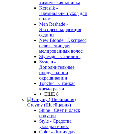
химическая завивка
Kerasilk -
Премиальный уход для
волос
Men Reshade -
Экспресс-коррекция
седины
New Blonde - Экспресс
осветление для
мелированных волос
Stylesign - Стайлинг
System -
Дополнительные
продукты при
окрашивании
Topchic - Стойкая
крем-краска
+ ЕЩЕ 8
Greymy (Швейцария)
Shine - Свет и блеск
изнутри
Style - Средства
укладки волос
Color - Линия для