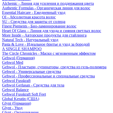
Alchemic - Линия для усиления и поддержания цвета
Authentic Formulas - Органическая линия для волос
Essential Haircare - Eжедневный уход
OI - Абсолютная красота волос
SU - Средства для защиты от солнца
Finest Pigments - Био-ламинирование волос
Heart Of Glass – Линия для ухода и сияния светлых волос
More Inside - Авторские продукты для стайлинга
Natural Tech - Натуральный уход
Pasta & Love - Идеальное бритье и уход за бородой
A SINGLE SHAMPOO
The Circle Chronicles - Маски с мгновенным эффектом
Gehwol (Германия)
Gehwol Med
Gehwol - Пластыри, супинаторы, средства из гель-полимера
Gehwol - Универсальные средства
Gehwol - Профессиональные и специальные средства
Gehwol Fusskraft
Gehwol Gerlasan - Средства для тела
Gehwol Balance
Gehwol Fusskraft Soft Feet
Global Keratin (США)
Glynt (Германия)
Glynt - Уход
Glynt - Окрашивание