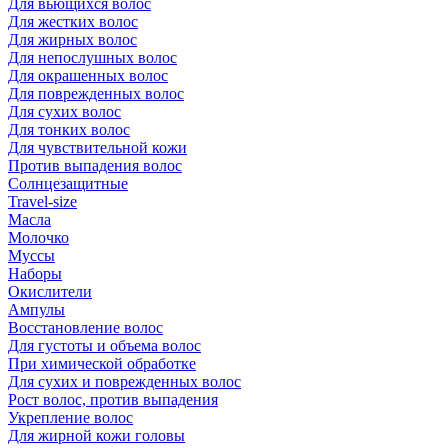
Для вьющихся волос
Для жестких волос
Для жирных волос
Для непослушных волос
Для окрашенных волос
Для поврежденных волос
Для сухих волос
Для тонких волос
Для чувствительной кожи
Против выпадения волос
Солнцезащитные
Travel-size
Масла
Молочко
Муссы
Наборы
Окислители
Ампулы
Восстановление волос
Для густоты и объема волос
При химической обработке
Для сухих и поврежденных волос
Рост волос, против выпадения
Укрепление волос
Для жирной кожи головы