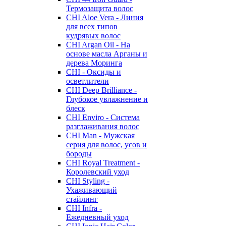
Термозащита волос
CHI Aloe Vera - Линия
для всех типов
кудрявых волос
CHI Argan Oil - На
основе масла Арганы и
дерева Моринга
CHI - Оксиды и
осветлители
CHI Deep Brilliance -
Глубокое увлажнение и
блеск
CHI Enviro - Система
разглаживания волос
CHI Man - Мужская
серия для волос, усов и
бороды
CHI Royal Treatment -
Королевский уход
CHI Styling -
Ухаживающий
стайлинг
CHI Infra -
Ежедневный уход