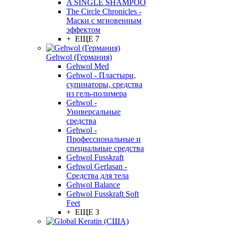
A SINGLE SHAMPOO
The Circle Chronicles -
Маски с мгновенным
эффектом
+ ЕЩЕ 7
Gehwol (Германия)
Gehwol Med
Gehwol - Пластыри,
супинаторы, средства
из гель-полимера
Gehwol -
Универсальные
средства
Gehwol -
Профессиональные и
специальные средства
Gehwol Fusskraft
Gehwol Gerlasan -
Средства для тела
Gehwol Balance
Gehwol Fusskraft Soft
Feet
+ ЕЩЕ 3