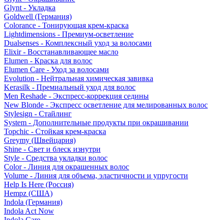
Glynt - Укладка
Goldwell (Германия)
Colorance - Тонирующая крем-краска
Lightdimensions - Премиум-осветление
Dualsenses - Комплексный уход за волосами
Elixir - Восстанавливающее масло
Elumen - Краска для волос
Elumen Care - Уход за волосами
Evolution - Нейтральная химическая завивка
Kerasilk - Премиальный уход для волос
Men Reshade - Экспресс-коррекция седины
New Blonde - Экспресс осветление для мелированных волос
Stylesign - Стайлинг
System - Дополнительные продукты при окрашивании
Topchic - Стойкая крем-краска
Greymy (Швейцария)
Shine - Свет и блеск изнутри
Style - Средства укладки волос
Color - Линия для окрашенных волос
Volume - Линия для объема, эластичности и упругости
Help Is Here (Россия)
Hempz (США)
Indola (Германия)
Indola Act Now
Indola Care