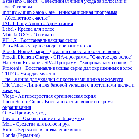
Estessimo Celcert - Селективная линия ухода за волосами и
кожей головы
Infinity Aurum Salon Care - Инновационная программа
"Абсолютное счастье"
IAU Infinity Aurum - Аромалиния
Lebel - Краска для волос
Materia OXY - Оксиданты
PH 4.7 - Восстанавливающая серия
Plia - Молекулярное моделирование волос
Proedit Home Charge - Домашнее восстановление волос
Proedit Element Charge - СПА-программа "Счастье для волос"
Hair Skin Relaxing - SPA-Программа "Здоровая кожа головы"
Proscenia - Восстанавливающая серия для окрашенных волос
THEO - Уход для мужчин
Trie - Линия для укладки с протеинами шелка и жемчуга
Trie Tuner - Линия для базовой укладки с протеинами шелка и
жемчуга
Viege - Антивозростная органическая серия
Locor Serum Color - Восстановление волос во время
окрашивания
One - Премиум уход
Luviona - Окрашивание и anti-age уход
Moii - Средства для волос и рук
Rufor - Бережное выпрямление волос
Londa (Германия)