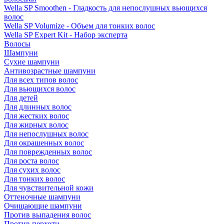
Wella SP Smoothen - Гладкость для непослушных вьющихся
волос
Wella SP Volumize - Объем для тонких волос
Wella SP Expert Kit - Набор эксперта
Волосы
Шампуни
Сухие шампуни
Антивозрастные шампуни
Для всех типов волос
Для вьющихся волос
Для детей
Для длинных волос
Для жестких волос
Для жирных волос
Для непослушных волос
Для окрашенных волос
Для поврежденных волос
Для роста волос
Для сухих волос
Для тонких волос
Для чувствительной кожи
Оттеночные шампуни
Очищающие шампуни
Против выпадения волос
Против перхоти