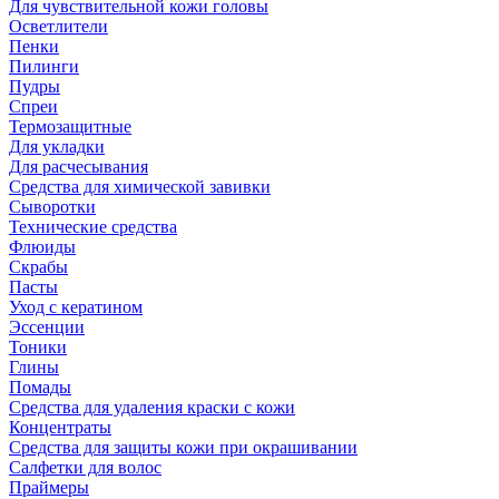
Для чувствительной кожи головы
Осветлители
Пенки
Пилинги
Пудры
Спреи
Термозащитные
Для укладки
Для расчесывания
Средства для химической завивки
Сыворотки
Технические средства
Флюиды
Скрабы
Пасты
Уход с кератином
Эссенции
Тоники
Глины
Помады
Средства для удаления краски с кожи
Концентраты
Средства для защиты кожи при окрашивании
Салфетки для волос
Праймеры