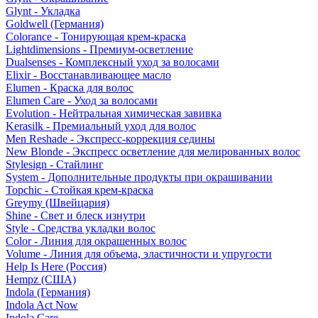
Glynt - Укладка
Goldwell (Германия)
Colorance - Тонирующая крем-краска
Lightdimensions - Премиум-осветление
Dualsenses - Комплексный уход за волосами
Elixir - Восстанавливающее масло
Elumen - Краска для волос
Elumen Care - Уход за волосами
Evolution - Нейтральная химическая завивка
Kerasilk - Премиальный уход для волос
Men Reshade - Экспресс-коррекция седины
New Blonde - Экспресс осветление для мелированных волос
Stylesign - Стайлинг
System - Дополнительные продукты при окрашивании
Topchic - Стойкая крем-краска
Greymy (Швейцария)
Shine - Свет и блеск изнутри
Style - Средства укладки волос
Color - Линия для окрашенных волос
Volume - Линия для объема, эластичности и упругости
Help Is Here (Россия)
Hempz (США)
Indola (Германия)
Indola Act Now
Indola Care