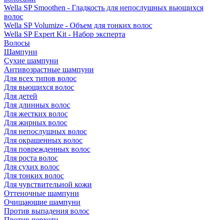
Wella SP Smoothen - Гладкость для непослушных вьющихся
волос
Wella SP Volumize - Объем для тонких волос
Wella SP Expert Kit - Набор эксперта
Волосы
Шампуни
Сухие шампуни
Антивозрастные шампуни
Для всех типов волос
Для вьющихся волос
Для детей
Для длинных волос
Для жестких волос
Для жирных волос
Для непослушных волос
Для окрашенных волос
Для поврежденных волос
Для роста волос
Для сухих волос
Для тонких волос
Для чувствительной кожи
Оттеночные шампуни
Очищающие шампуни
Против выпадения волос
Против перхоти