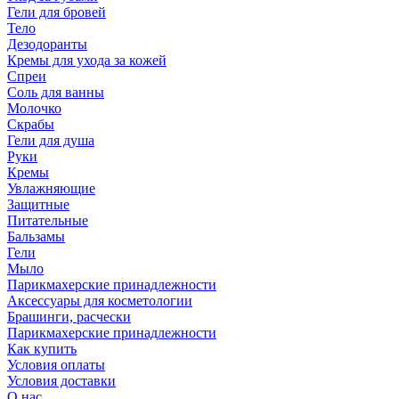
Гели для бровей
Тело
Дезодоранты
Кремы для ухода за кожей
Спреи
Соль для ванны
Молочко
Скрабы
Гели для душа
Руки
Кремы
Увлажняющие
Защитные
Питательные
Бальзамы
Гели
Мыло
Парикмахерские принадлежности
Аксессуары для косметологии
Брашинги, расчески
Парикмахерские принадлежности
Как купить
Условия оплаты
Условия доставки
О нас