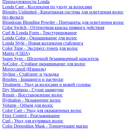
Принадлежности Londa
Londa Care - Коллекция по уходу за волосами
Blondes Unlimited - Креативная система для осветления волос
без фольги
Blondoran Blonding Powder - Препараты для осветления волос
Color Switch - Оттеночная краска прямого действия
Curl & Londa Form - Текстурирование
Londa Color - Окрашивание для волос
Londa Style - Новая коллекция стайлинга
Color Tune - Экспресс-тонер для волос
Matrix (США)
Super Sync - Щелочной безаммиачный краситель
SoColor - Стойкое окрашивание для волос
Moroccanoil (Израиль)
Styling - Стайлинг и укладка
Brushes - Брашинги и расчески
Treatment - Уход за волосами и кожей головы
Dry Shampoo - Сухие шампуни
Repair - Восстановление волос
Hydration - Увлажнение волос
Volume - Объем для волос
Color Care - Уход для окрашенных волос
Frizz Control - Разглаживание
Curl - Уход для кудрявых волос
Color Depositing Mask - Тонирующие маски