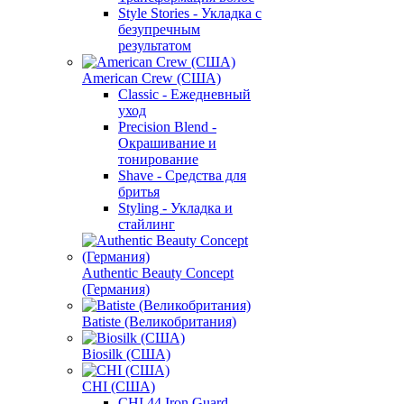
Style Stories - Укладка с
безупречным
результатом
American Crew (США)
Classic - Ежедневный
уход
Precision Blend -
Окрашивание и
тонирование
Shave - Средства для
бритья
Styling - Укладка и
стайлинг
Authentic Beauty Concept
(Германия)
Batiste (Великобритания)
Biosilk (США)
CHI (США)
CHI 44 Iron Guard -