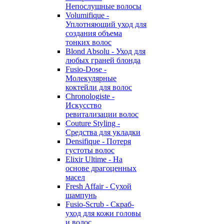
Непослушные волосы
Volumifique -
Уплотняющий уход для
создания объема
тонких волос
Blond Absolu - Уход для
любых граней блонда
Fusio-Dose -
Молекулярные
коктейли для волос
Chronologiste -
Искусство
ревитализации волос
Couture Styling -
Средства для укладки
Densifique - Потеря
густоты волос
Elixir Ultime - На
основе драгоценных
масел
Fresh Affair - Сухой
шампунь
Fusio-Scrub - Скраб-
уход для кожи головы
и волос