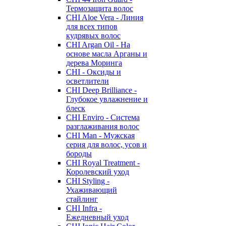
Термозащита волос
CHI Aloe Vera - Линия
для всех типов
кудрявых волос
CHI Argan Oil - На
основе масла Арганы и
дерева Моринга
CHI - Оксиды и
осветлители
CHI Deep Brilliance -
Глубокое увлажнение и
блеск
CHI Enviro - Система
разглаживания волос
CHI Man - Мужская
серия для волос, усов и
бороды
CHI Royal Treatment -
Королевский уход
CHI Styling -
Ухаживающий
стайлинг
CHI Infra -
Ежедневный уход