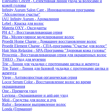
Estessimo Celcert - Селективная линия ухода за волосами и
кожей головы
Infinity Aurum Salon Care - Инновационная программа
"Абсолютное счастье"
IAU Infinity Aurum - Аромалиния
Lebel - Краска для волос
Materia OXY - Оксиданты
PH 4.7 - Восстанавливающая серия
Plia - Молекулярное моделирование волос
Proedit Home Charge - Домашнее восстановление волос
Proedit Element Charge - СПА-программа "Счастье для волос"
Hair Skin Relaxing - SPA-Программа "Здоровая кожа головы"
Proscenia - Восстанавливающая серия для окрашенных волос
THEO - Уход для мужчин
Trie - Линия для укладки с протеинами шелка и жемчуга
Trie Tuner - Линия для базовой укладки с протеинами шелка и
жемчуга
Viege - Антивозростная органическая серия
Locor Serum Color - Восстановление волос во время
окрашивания
One - Премиум уход
Luviona - Окрашивание и anti-age уход
Moii - Средства для волос и рук
Rufor - Бережное выпрямление волос
Londa (Германия)