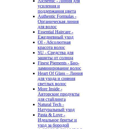
Alchemic - Линия для
усиления и
поддержания цвета
Authentic Formulas -
Органическая линия
для волос
Essential Haircare -
Eжедневный уход
OI - Абсолютная
красота волос
SU - Средства для
защиты от солнца
Finest Pigments - Био-
ламинирование волос
Heart Of Glass – Линия
для ухода и сияния
светлых волос
More Inside -
Авторские продукты
для стайлинга
Natural Tech -
Натуральный уход
Pasta & Love -
Идеальное бритье и
уход за бородой