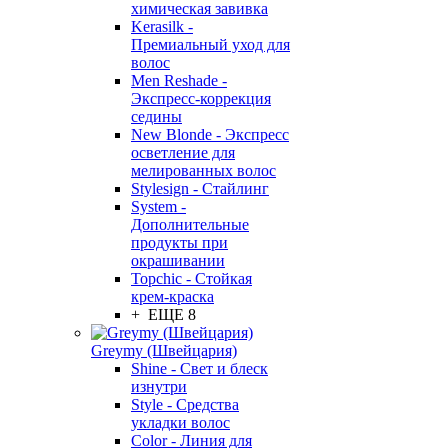
химическая завивка
Kerasilk -
Премиальный уход для
волос
Men Reshade -
Экспресс-коррекция
седины
New Blonde - Экспресс
осветление для
мелированных волос
Stylesign - Стайлинг
System -
Дополнительные
продукты при
окрашивании
Topchic - Стойкая
крем-краска
+ ЕЩЕ 8
Greymy (Швейцария)
Shine - Свет и блеск
изнутри
Style - Средства
укладки волос
Color - Линия для