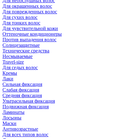
Для непослушных волос
Для окрашенных волос
Для поврежденных волос
Для сухих волос
Для тонких волос
Для чувствительной кожи
Оттеночные кондиционеры
Против выпадения волос
Солнцезащитные
Технические средства
Несмываемые
Travel-size
Для седых волос
Кремы
Лаки
Сильная фиксация
Слабая фиксация
Средняя фиксация
Ультрасильная фиксация
Подвижная фиксация
Ламинаты
Лосьоны
Маски
Антивозрастные
Для всех типов волос