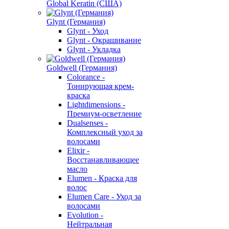
Global Keratin (США)
Glynt (Германия)
Glynt - Уход
Glynt - Окрашивание
Glynt - Укладка
Goldwell (Германия)
Colorance -
Тонирующая крем-
краска
Lightdimensions -
Премиум-осветление
Dualsenses -
Комплексный уход за
волосами
Elixir -
Восстанавливающее
масло
Elumen - Краска для
волос
Elumen Care - Уход за
волосами
Evolution -
Нейтральная