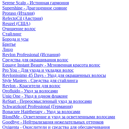
Serene Scalp - Истинная гармония
Supershine - Драгоценное сияние
Proraso (Италия)
RefectoCil (Австрия)
Reuzel (США)
Очищение волос
Стайлинг
Борода и усы
Бритье
Лицо
Revlon Professional (Испания)
Средства для окрашивания волос
Equave Instant Beauty - Мгновенная красота волос
Pro You - Для ухода и укладки волос
Revlonissimo 45 Days - Уход для окрашенных волосы
Style Masters - Средства для стайлинга
Revlon - Красители для волос
Orofluido - Уход за волосами
Uniq One - Уход в одном флаконе
ReStart - Переосмысленный уход за волосами
Schwarzkopf Professional (Германия)
Bonacure Hairtherapy - Уход за волосами
BlondMe - Осветление и уход за осветленными волосами
Goodbye - Нейтрализация нежелательных оттенков
Oxigenta - Окислители и средства для обесцвечивания