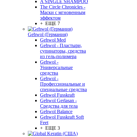
A SINGLE SHAMPOO
The Circle Chronicles -
Маски с мгновенным
эффектом
+ ЕЩЕ 7
Gehwol (Германия)
Gehwol Med
Gehwol - Пластыри,
супинаторы, средства
из гель-полимера
Gehwol -
Универсальные
средства
Gehwol -
Профессиональные и
специальные средства
Gehwol Fusskraft
Gehwol Gerlasan -
Средства для тела
Gehwol Balance
Gehwol Fusskraft Soft
Feet
+ ЕЩЕ 3