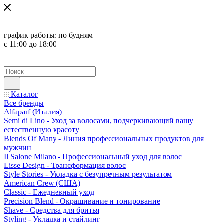
график работы:
по будням
с 11:00 до 18:00
Каталог
Все бренды
Alfaparf (Италия)
Semi di Lino - Уход за волосами, подчеркивающий вашу
естественную красоту
Blends Of Many - Линия профессиональных продуктов для
мужчин
Il Salone Milano - Профессиональный уход для волос
Lisse Design - Трансформация волос
Style Stories - Укладка с безупречным результатом
American Crew (США)
Classic - Ежедневный уход
Precision Blend - Окрашивание и тонирование
Shave - Средства для бритья
Styling - Укладка и стайлинг