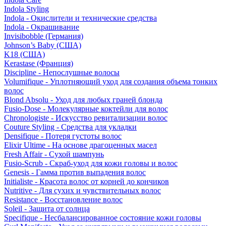
Indola Styling
Indola - Окислители и технические средства
Indola - Окрашивание
Invisibobble (Германия)
Johnson’s Baby (США)
K18 (США)
Kerastase (Франция)
Discipline - Непослушные волосы
Volumifique - Уплотняющий уход для создания объема тонких
волос
Blond Absolu - Уход для любых граней блонда
Fusio-Dose - Молекулярные коктейли для волос
Chronologiste - Искусство ревитализации волос
Couture Styling - Средства для укладки
Densifique - Потеря густоты волос
Elixir Ultime - На основе драгоценных масел
Fresh Affair - Сухой шампунь
Fusio-Scrub - Скраб-уход для кожи головы и волос
Genesis - Гамма против выпадения волос
Initialiste - Красота волос от корней до кончиков
Nutritive - Для сухих и чувствительных волос
Resistance - Восстановление волос
Soleil - Защита от солнца
Specifique - Несбалансированное состояние кожи головы