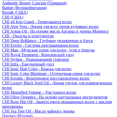
Authentic Beauty Concept (Германия)
Batiste (Великобритания)
Biosilk (США)
CHI (США)
CHI 44 Iron Guard - Термозащита волос
CHI Aloe Vera - Линия для всех типов кудрявых волос
CHI Argan Oil - На основе масла Арганы и дерева Моринга
CHI - Оксиды и осветлители
CHI Deep Brilliance - Глубокое увлажнение и блеск
CHI Enviro - Система разглаживания волос
CHI Man - Мужская серия для волос, усов и бороды
CHI Royal Treatment - Королевский уход
CHI Styling - Ухаживающий стайлинг
CHI Infra - Ежедневный уход
CHI Ionic Hair Color - Краска для волос
CHI Ionic Color Illuminate - Оттеночная серия для волос
CHI Keratin - Кератиновое восстановление волос
CHI Luxury Black Seed Oil - Линия уходов для поврежденных
волос
CHI Magnified Volume - Для тонких волос
CHI Olive Organics - На основе натуральных ингредиентов
CHI Rose Hip Oil - Защита цвета окрашенных волос с маслом
шиповника
CHI Tea Tree Oil - Масло чайного дерева
Davines (Италия)