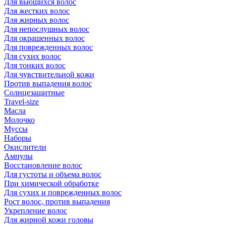
Для вьющихся волос
Для жестких волос
Для жирных волос
Для непослушных волос
Для окрашенных волос
Для поврежденных волос
Для сухих волос
Для тонких волос
Для чувствительной кожи
Против выпадения волос
Солнцезащитные
Travel-size
Масла
Молочко
Муссы
Наборы
Окислители
Ампулы
Восстановление волос
Для густоты и объема волос
При химической обработке
Для сухих и поврежденных волос
Рост волос, против выпадения
Укрепление волос
Для жирной кожи головы