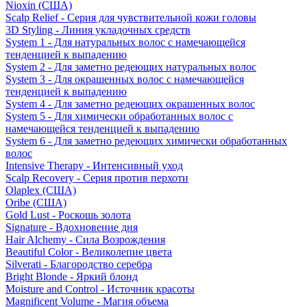
Nioxin (США)
Scalp Relief - Серия для чувствительной кожи головы
3D Styling - Линия укладочных средств
System 1 - Для натуральных волос с намечающейся
тенденцией к выпадению
System 2 - Для заметно редеющих натуральных волос
System 3 - Для окрашенных волос с намечающейся
тенденцией к выпадению
System 4 - Для заметно редеющих окрашенных волос
System 5 - Для химически обработанных волос с
намечающейся тенденцией к выпадению
System 6 - Для заметно редеющих химически обработанных
волос
Intensive Therapy - Интенсивный уход
Scalp Recovery - Серия против перхоти
Olaplex (США)
Oribe (США)
Gold Lust - Роскошь золота
Signature - Вдохновение дня
Hair Alchemy - Сила Возрождения
Beautiful Color - Великолепие цвета
Silverati - Благородство серебра
Bright Blonde - Яркий блонд
Moisture and Control - Источник красоты
Magnificent Volume - Магия объема