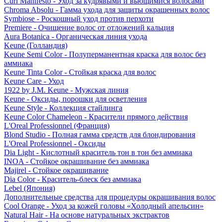
Curl Manifesto - Уход за кудрявыми и вьющимися волосами
Chroma Absolu - Гамма ухода для защиты окрашенных волос
Symbiose - Роскошный уход против перхоти
Premiere - Очищение волос от отложений кальция
Aura Botanica - Органическая линия ухода
Keune (Голландия)
Keune Semi Color - Полуперманентная краска для волос без
аммиака
Keune Tinta Color - Стойкая краска для волос
Keune Care - Уход
1922 by J.M. Keune - Мужская линия
Keune - Оксиды, порошки для осветления
Keune Style - Коллекция стайлинга
Keune Color Chameleon - Красители прямого действия
L'Oreal Professionnel (Франция)
Blond Studio - Полная гамма средств для блондирования
L'Oreal Professionnel - Оксиды
Dia Light - Кислотный краситель тон в тон без аммиака
INOA - Стойкое окрашивание без аммиака
Majirel - Стойкое окрашивание
Dia Color - Краситель-блеск без аммиака
Lebel (Япония)
Дополнительные средства для процедуры окрашивания волос
Cool Orange - Уход за кожей головы «Холодный апельсин»
Natural Hair - На основе натуральных экстрактов