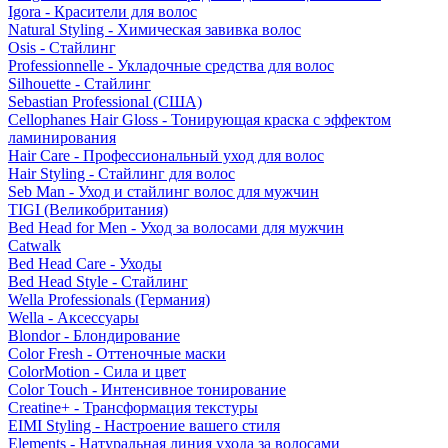
Igora - Красители для волос
Natural Styling - Химическая завивка волос
Osis - Стайлинг
Professionnelle - Укладочные средства для волос
Silhouette - Стайлинг
Sebastian Professional (США)
Cellophanes Hair Gloss - Тонирующая краска с эффектом
ламинирования
Hair Care - Профессиональный уход для волос
Hair Styling - Стайлинг для волос
Seb Man - Уход и стайлинг волос для мужчин
TIGI (Великобритания)
Bed Head for Men - Уход за волосами для мужчин
Catwalk
Bed Head Care - Уходы
Bed Head Style - Стайлинг
Wella Professionals (Германия)
Wella - Аксессуары
Blondor - Блондирование
Color Fresh - Оттеночные маски
ColorMotion - Сила и цвет
Color Touch - Интенсивное тонирование
Creatine+ - Трансформация текстуры
EIMI Styling - Настроение вашего стиля
Elements - Натуральная линия ухода за волосами