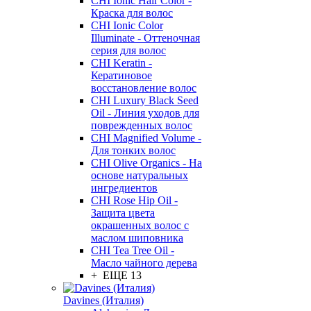
CHI Ionic Hair Color -
Краска для волос
CHI Ionic Color
Illuminate - Оттеночная
серия для волос
CHI Keratin -
Кератиновое
восстановление волос
CHI Luxury Black Seed
Oil - Линия уходов для
поврежденных волос
CHI Magnified Volume -
Для тонких волос
CHI Olive Organics - На
основе натуральных
ингредиентов
CHI Rose Hip Oil -
Защита цвета
окрашенных волос с
маслом шиповника
CHI Tea Tree Oil -
Масло чайного дерева
+ ЕЩЕ 13
Davines (Италия)