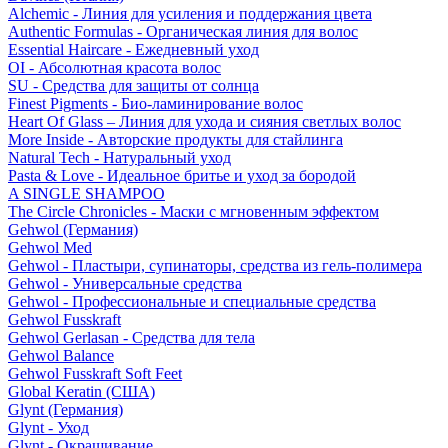
Alchemic - Линия для усиления и поддержания цвета
Authentic Formulas - Органическая линия для волос
Essential Haircare - Eжедневный уход
OI - Абсолютная красота волос
SU - Средства для защиты от солнца
Finest Pigments - Био-ламинирование волос
Heart Of Glass – Линия для ухода и сияния светлых волос
More Inside - Авторские продукты для стайлинга
Natural Tech - Натуральный уход
Pasta & Love - Идеальное бритье и уход за бородой
A SINGLE SHAMPOO
The Circle Chronicles - Маски с мгновенным эффектом
Gehwol (Германия)
Gehwol Med
Gehwol - Пластыри, супинаторы, средства из гель-полимера
Gehwol - Универсальные средства
Gehwol - Профессиональные и специальные средства
Gehwol Fusskraft
Gehwol Gerlasan - Средства для тела
Gehwol Balance
Gehwol Fusskraft Soft Feet
Global Keratin (США)
Glynt (Германия)
Glynt - Уход
Glynt - Окрашивание