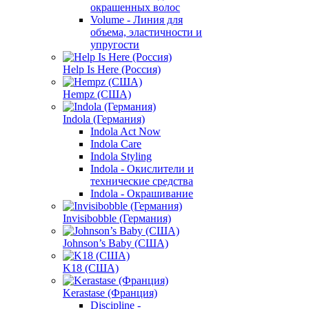
окрашенных волос
Volume - Линия для
объема, эластичности и
упругости
Help Is Here (Россия)
Hempz (США)
Indola (Германия)
Indola Act Now
Indola Care
Indola Styling
Indola - Окислители и
технические средства
Indola - Окрашивание
Invisibobble (Германия)
Johnson’s Baby (США)
K18 (США)
Kerastase (Франция)
Discipline -