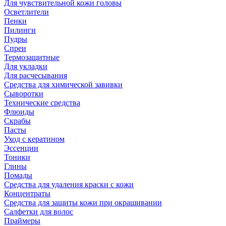
Для чувствительной кожи головы
Осветлители
Пенки
Пилинги
Пудры
Спреи
Термозащитные
Для укладки
Для расчесывания
Средства для химической завивки
Сыворотки
Технические средства
Флюиды
Скрабы
Пасты
Уход с кератином
Эссенции
Тоники
Глины
Помады
Средства для удаления краски с кожи
Концентраты
Средства для защиты кожи при окрашивании
Салфетки для волос
Праймеры