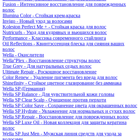
Fusion - Интенсивное восстановление для поврежденных
волос
Illumina Color - Стойкая крем-краска
Invigo - Новый уход за волосами
Koleston Perfect Me + - Стойкая краска для волос
Nutricurls - Уход для кудрявых и вьющихся волос
Performance - Классика современного стайлинга
Oil Reflections - Квинтэссенция блеска для сияния ваших
волос
Wella - Окислители
Wella°Plex - Восстановление структуры волос
True Grey - Для натуральных седых волос
Ultimate Repair - Роскошное восстановление
Color Renew - Удаление пигмента без вреда для волос
Shinefinity - Стойкое цветное глазирование без аммиака
Wella SP (Германия)
Wella SP Balance - Для чувствительной кожи головы
Wella SP Clear Scalp - Очищение против перхоти
Wella SP Color Save - Сохранение цвета для окрашенных волос
Wella SP Hydrate - Увлажнение для нормальных и сухих волос
Wella SP Repair - Восстановление для поврежденных волос
Wella SP Luxe Oil - Новая коллекция для защиты кератина
волос
Wella SP Just Men - Мужская линия средств для ухода за
волосами