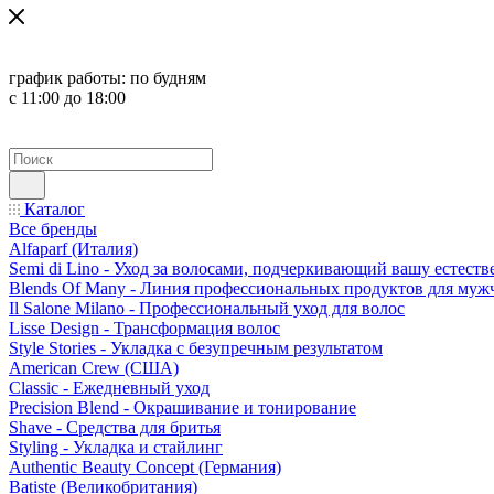
график работы:
по будням
с 11:00 до 18:00
Каталог
Все бренды
Alfaparf (Италия)
Semi di Lino - Уход за волосами, подчеркивающий вашу естест
Blends Of Many - Линия профессиональных продуктов для муж
Il Salone Milano - Профессиональный уход для волос
Lisse Design - Трансформация волос
Style Stories - Укладка с безупречным результатом
American Crew (США)
Classic - Ежедневный уход
Precision Blend - Окрашивание и тонирование
Shave - Средства для бритья
Styling - Укладка и стайлинг
Authentic Beauty Concept (Германия)
Batiste (Великобритания)