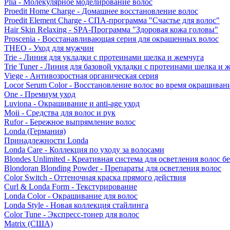
Plia - Молекулярное моделирование волос
Proedit Home Charge - Домашнее восстановление волос
Proedit Element Charge - СПА-программа "Счастье для волос"
Hair Skin Relaxing - SPA-Программа "Здоровая кожа головы"
Proscenia - Восстанавливающая серия для окрашенных волос
THEO - Уход для мужчин
Trie - Линия для укладки с протеинами шелка и жемчуга
Trie Tuner - Линия для базовой укладки с протеинами шелка и 
Viege - Антивозростная органическая серия
Locor Serum Color - Восстановление волос во время окрашиван
One - Премиум уход
Luviona - Окрашивание и anti-age уход
Moii - Средства для волос и рук
Rufor - Бережное выпрямление волос
Londa (Германия)
Принадлежности Londa
Londa Care - Коллекция по уходу за волосами
Blondes Unlimited - Креативная система для осветления волос б
Blondoran Blonding Powder - Препараты для осветления волос
Color Switch - Оттеночная краска прямого действия
Curl & Londa Form - Текстурирование
Londa Color - Окрашивание для волос
Londa Style - Новая коллекция стайлинга
Color Tune - Экспресс-тонер для волос
Matrix (США)