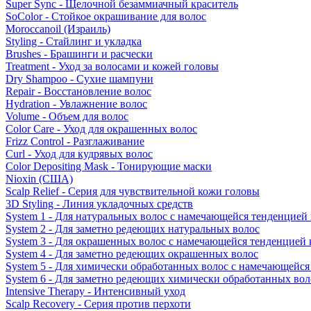
Super Sync - Щелочной безаммиачный краситель
SoColor - Стойкое окрашивание для волос
Moroccanoil (Израиль)
Styling - Стайлинг и укладка
Brushes - Брашинги и расчески
Treatment - Уход за волосами и кожей головы
Dry Shampoo - Сухие шампуни
Repair - Восстановление волос
Hydration - Увлажнение волос
Volume - Объем для волос
Color Care - Уход для окрашенных волос
Frizz Control - Разглаживание
Curl - Уход для кудрявых волос
Color Depositing Mask - Тонирующие маски
Nioxin (США)
Scalp Relief - Серия для чувствительной кожи головы
3D Styling - Линия укладочных средств
System 1 - Для натуральных волос с намечающейся тенденцией
System 2 - Для заметно редеющих натуральных волос
System 3 - Для окрашенных волос с намечающейся тенденцией
System 4 - Для заметно редеющих окрашенных волос
System 5 - Для химически обработанных волос с намечающейс
System 6 - Для заметно редеющих химически обработанных вол
Intensive Therapy - Интенсивный уход
Scalp Recovery - Серия против перхоти