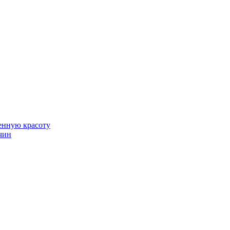
венную красоту
чин