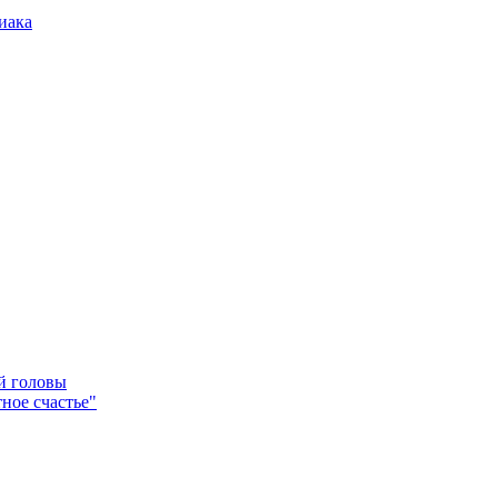
иака
ей головы
ное счастье"