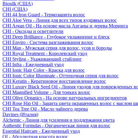
Biosilk (США)
CHI (США)
CHI 44 Iron Guard - Термозащита волос
CHI Aloe Vera - Линия для всех типов кудрявых волос
CHI Argan Oil - На основе масла Арганы и дерева Моринга
CHI - Оксиды и осветлители
CHI Deep Brilliance - Глубокое увлажнение и блеск
CHI Enviro - Система разглаживания волос
CHI Man - Мужская серия для волос, усов и бороды
CHI Royal Treatment - Королевский уход
CHI Styling - Ухаживающий стайлинг
CHI Infra - Ежедневный уход
CHI Ionic Hair Color - Краска для волос
CHI Ionic Color Illuminate - Оттеночная серия для волос
CHI Keratin - Кератиновое восстановление волос
CHI Luxury Black Seed Oil - Линия уходов для поврежденных в
CHI Magnified Volume - Для тонких волос
CHI Olive Organics - На основе натуральных ингредиентов
CHI Rose Hip Oil - Защита цвета окрашенных волос с маслом 
CHI Tea Tree Oil - Масло чайного дерева
Davines (Италия)
Alchemic - Линия для усиления и поддержания цвета
Authentic Formulas - Органическая линия для волос
Essential Haircare - Eжедневный уход
OI - Абсолютная красота волос