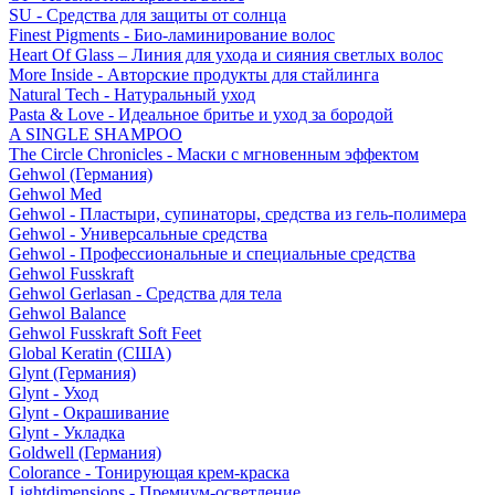
SU - Средства для защиты от солнца
Finest Pigments - Био-ламинирование волос
Heart Of Glass – Линия для ухода и сияния светлых волос
More Inside - Авторские продукты для стайлинга
Natural Tech - Натуральный уход
Pasta & Love - Идеальное бритье и уход за бородой
A SINGLE SHAMPOO
The Circle Chronicles - Маски с мгновенным эффектом
Gehwol (Германия)
Gehwol Med
Gehwol - Пластыри, супинаторы, средства из гель-полимера
Gehwol - Универсальные средства
Gehwol - Профессиональные и специальные средства
Gehwol Fusskraft
Gehwol Gerlasan - Средства для тела
Gehwol Balance
Gehwol Fusskraft Soft Feet
Global Keratin (США)
Glynt (Германия)
Glynt - Уход
Glynt - Окрашивание
Glynt - Укладка
Goldwell (Германия)
Colorance - Тонирующая крем-краска
Lightdimensions - Премиум-осветление