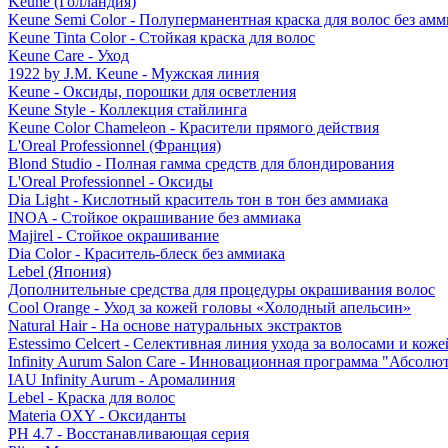
Keune (Голландия)
Keune Semi Color - Полуперманентная краска для волос без амм
Keune Tinta Color - Стойкая краска для волос
Keune Care - Уход
1922 by J.M. Keune - Мужская линия
Keune - Оксиды, порошки для осветления
Keune Style - Коллекция стайлинга
Keune Color Chameleon - Красители прямого действия
L'Oreal Professionnel (Франция)
Blond Studio - Полная гамма средств для блондирования
L'Oreal Professionnel - Оксиды
Dia Light - Кислотный краситель тон в тон без аммиака
INOA - Стойкое окрашивание без аммиака
Majirel - Стойкое окрашивание
Dia Color - Краситель-блеск без аммиака
Lebel (Япония)
Дополнительные средства для процедуры окрашивания волос
Cool Orange - Уход за кожей головы «Холодный апельсин»
Natural Hair - На основе натуральных экстрактов
Estessimo Celcert - Селективная линия ухода за волосами и кож
Infinity Aurum Salon Care - Инновационная программа "Абсолют
IAU Infinity Aurum - Аромалиния
Lebel - Краска для волос
Materia OXY - Оксиданты
PH 4.7 - Восстанавливающая серия