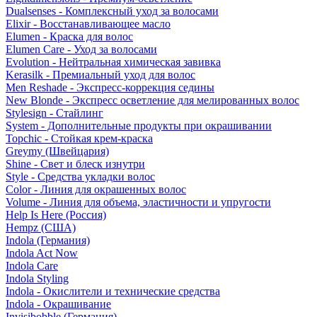
Dualsenses - Комплексный уход за волосами
Elixir - Восстанавливающее масло
Elumen - Краска для волос
Elumen Care - Уход за волосами
Evolution - Нейтральная химическая завивка
Kerasilk - Премиальный уход для волос
Men Reshade - Экспресс-коррекция седины
New Blonde - Экспресс осветление для мелированных волос
Stylesign - Стайлинг
System - Дополнительные продукты при окрашивании
Topchic - Стойкая крем-краска
Greymy (Швейцария)
Shine - Свет и блеск изнутри
Style - Средства укладки волос
Color - Линия для окрашенных волос
Volume - Линия для объема, эластичности и упругости
Help Is Here (Россия)
Hempz (США)
Indola (Германия)
Indola Act Now
Indola Care
Indola Styling
Indola - Окислители и технические средства
Indola - Окрашивание
Invisibobble (Германия)