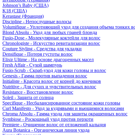
Johnson’s Baby (США)
K18 (США)
Kerastase (Франция)
Discipline - Непослушные волосы
Volumifique - Уплотняющий уход для создания объема тонких в
Blond Absolu - Уход для любых граней блонда
Fusio-Dose - Молекулярные коктейли для волос
Chronologiste - Искусство ревитализации волос
Couture Styling - Средства для укладки
Densifique - Потеря густоты волос
Elixir Ultime - На основе драгоценных масел
Fresh Affair - Сухой шампунь
Fusio-Scrub - Скраб-уход для кожи головы и волос
Genesis - Гамма против выпадения волос
Initialiste - Красота волос от корней до кончиков
Nutritive - Для сухих и чувствительных волос
Resistance - Восстановление волос
Soleil - Защита от солнца
Specifique - Несбалансированное состояние кожи головы
Curl Manifesto - Уход за кудрявыми и вьющимися волосами
Chroma Absolu - Гамма ухода для защиты окрашенных волос
Symbiose - Роскошный уход против перхоти
Premiere - Очищение волос от отложений кальция
Aura Botanica - Органическая линия ухода